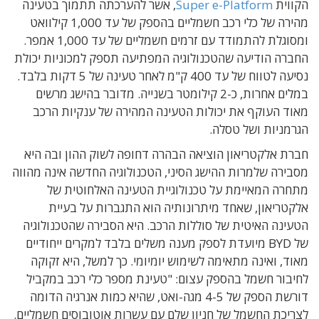
הקווית
Super e-Platform
, אשר להערכתה תתמוך בטעינה
מהירה של כלי רכב חשמליים בהספק של עד 1,000 קילוואט
ומסוגלת להתמודד עם זרמים חשמליים של עד 1,000 אמפר.
החברה הודיעה שהטכנולוגיה המפתיעה תספק למכוניות יכולת
נסיעה לטווח של עד 400 ק"מ לאחר טעינה של 5 דקות בלבד.
במלים אחרות, כ-2 קילומטר בשנייה. מדובר בהישג מרשים
מאוד העוקף את יכולות הטעינה המהירה של ענקיות הרכב
הגרמניות ושל טסלה.
חברת אלקטריאון הוציאה הבהרה דחופה לשוק ההון ובה היא
מסבירה שלמרות ההישג הסיני, הטכנולוגיה החדשה אינה מהווה
מתחרה המאיימת על טכנולוגיית הטעינה האלחוטית של
אלקטריאון, שאחד מיתרונותיה הוא התגברות על בעיית
הטעינה האיטית של סוללות הרכב. היא הסבירה שהטכנולוגיה
של BYD מיועדת לספק מענה משלים בלבד למקרים ייחודיים
מאוד, ואינה מתאימה לשימוש יומיומי. כך למשל, היא זקוקה
לחיבור חשמל בהספק עצום: "טעינת מספר כלי רכב במקביל
דורשת הספק של 4-5 מגה-ואט, שהיא כמות אנרגיה הדומה
לצריכת החשמל של חניון שלם עם עשרות אוטובוסים חשמליים.