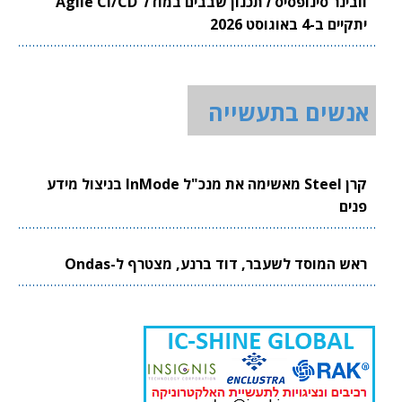
וובינר סינופסיס לתכנון שבבים במודל Agile CI/CD
יתקיים ב-4 באוגוסט 2026
אנשים בתעשייה
קרן Steel מאשימה את מנכ"ל InMode בניצול מידע
פנים
ראש המוסד לשעבר, דוד ברנע, מצטרף ל-Ondas