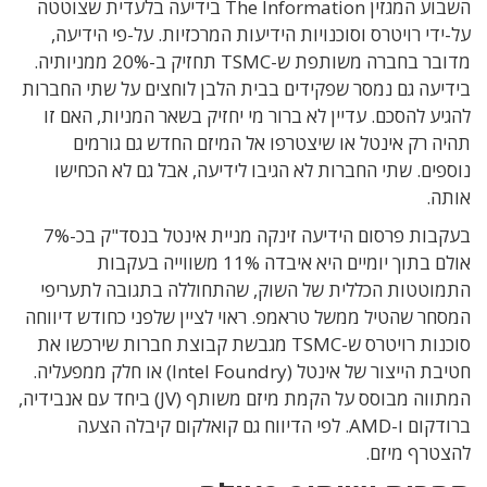
השבוע המגזין The Information בידיעה בלעדית שצוטטה
על-ידי רויטרס וסוכנויות הידיעות המרכזיות. על-פי הידיעה,
מדובר בחברה משותפת ש-TSMC תחזיק ב-20% ממניותיה.
בידיעה גם נמסר שפקידים בבית הלבן לוחצים על שתי החברות
להגיע להסכם. עדיין לא ברור מי יחזיק בשאר המניות, האם זו
תהיה רק אינטל או שיצטרפו אל המיזם החדש גם גורמים
נוספים. שתי החברות לא הגיבו לידיעה, אבל גם לא הכחישו
אותה.
בעקבות פרסום הידיעה זינקה מניית אינטל בנסד"ק בכ-7%
אולם בתוך יומיים היא איבדה 11% משווייה בעקבות
התמוטטות הכללית של השוק, שהתחוללה בתגובה לתעריפי
המסחר שהטיל ממשל טראמפ. ראוי לציין שלפני כחודש דיווחה
סוכנות רויטרס ש-TSMC מגבשת קבוצת חברות שירכשו את
חטיבת הייצור של אינטל (Intel Foundry) או חלק ממפעליה.
המתווה מבוסס על הקמת מיזם משותף (JV) ביחד עם אנבידיה,
ברודקום ו-AMD. לפי הדיווח גם קואלקום קיבלה הצעה
להצטרף מיזם.