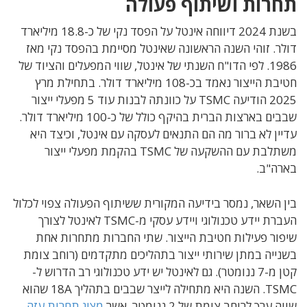
תחרות ושיתוף פעולה
בשנת 2024 דיווחה אינטל על הפסד נקי של כ-18.8 מיליארד
דולר. זוהי השנה הראשונה שאינטל מסיימת בהפסד נקי מאז
1986. לפי הדו"ח השנתי של אינטל, שווי המפעלים והציוד של
חטיבת הייצור נאמד בכ-108 מיליארד דולר. בתחילת מרץ
2025 הודיעה TSMC על כוונתה לבנות עוד 5 מפעלי ייצור
שבבים בארצות הברית בהיקף כולל של כ-100 מיליארד דולר.
עדיין לא ברור מה הם התנאים לעסקה עם אינטל, וכיצד היא
משתלבת עם ההשקעה של TSMC בהקמת מפעלי ייצור
בארה"ב.
בין השאר, נמסר בידיעה המקורית ששיתוף הפעולה צפוי לכלול
העברת יידע טכנולוגי ויידע עסקי מ-TSMC לאינטל לצורך
שיפור פעילות חטיבת הייצור. שתי החברות מתחרות אחת
בשנייה במתן שירותי ייצור בתהליכים מתקדמים (רוחב צומת
קטן מ-7 ננומטר). גם לאינטל יש ידע טכנולוגי רב הדרוש ל-
TSMC. השנה היא מתחילה לייצר שבבים בתהליך 18A שהוא
שווה ערך לרוחב צומת של 2 ננומטר, אשר
מציג תחרות עזה