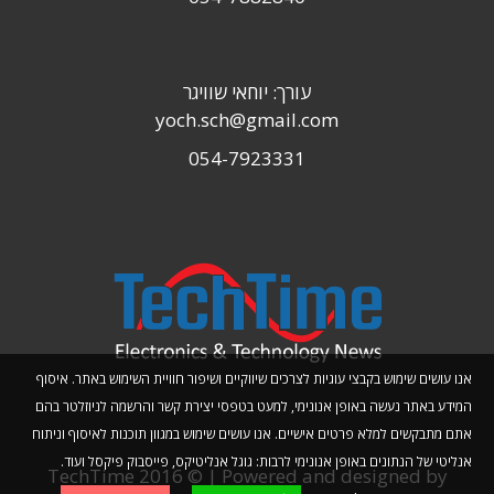
עורך: יוחאי שוויגר
yoch.sch@gmail.com
054-7923331
אנו עושים שימוש בקבצי עוגיות לצרכים שיווקיים ושיפור חוויית השימוש באתר. איסוף
המידע באתר נעשה באופן אנונימי, למעט בטפסי יצירת קשר והרשמה לניוזלטר בהם
אתם מתבקשים למלא פרטים אישיים. אנו עושים שימוש במגוון תוכנות לאיסוף וניתוח
אנליטי של הנתונים באופן אנונימי לרבות: גוגל אנליטיקס, פייסבוק פיקסל ועוד.
TechTime 2016 © | Powered and designed by