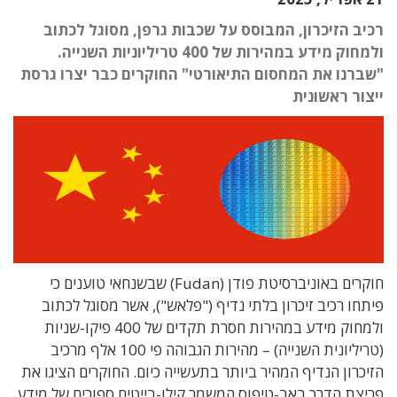
רכיב הזיכרון, המבוסס על שכבות גרפן, מסוגל לכתוב
ולמחוק מידע במהירות של 400 טריליוניות השנייה.
"שברנו את המחסום התיאורטי" החוקרים כבר יצרו גרסת
ייצור ראשונית
חוקרים באוניברסיטת פודן (Fudan) שבשנחאי טוענים כי
פיתחו רכיב זיכרון בלתי נדיף ("פלאש"), אשר מסוגל לכתוב
ולמחוק מידע במהירות חסרת תקדים של 400 פיקו-שניות
(טריליונית השנייה) – מהירות הגבוהה פי 100 אלף מרכיב
הזיכרון הנדיף המהיר ביותר בתעשייה כיום. החוקרים הציגו את
פריצת הדרך באב-טיפוס המשמר קילו-בייטים ספורים של מידע,