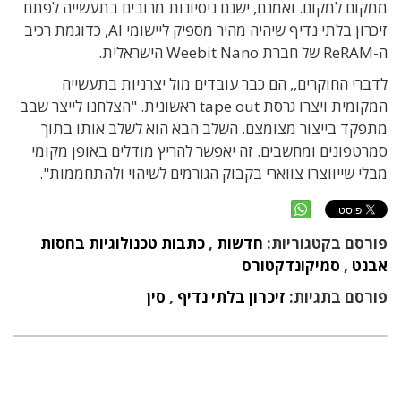
ממקום למקום. ואמנם, ישנם ניסיונות מרובים בתעשייה לפתח
זיכרון בלתי נדיף שיהיה מהיר מספיק ליישומי AI, כדוגמת רכיב
ה-ReRAM של חברת Weebit Nano הישראלית.
לדברי החוקרים,, הם כבר עובדים מול יצרניות בתעשייה
המקומית ויצרו גרסת tape out ראשונית. "הצלחנו לייצר שבב
מתפקד בייצור מצומצם. השלב הבא הוא לשלב אותו בתוך
סמרטפונים ומחשבים. זה יאפשר להריץ מודלים באופן מקומי
מבלי שייווצרו צווארי בקבוק הגורמים לשיהוי ולהתחממות".
פורסם בקטגוריות:
חדשות
,
כתבות טכנולוגיות בחסות
אבנט
,
סמיקונדקטורס
פורסם בתגיות:
זיכרון בלתי נדיף
,
סין