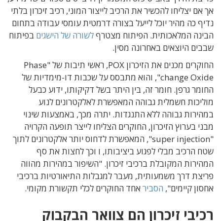
אך אם יצליחו להכשיר את הרכיב לייצור המוני, רכיב זיכרון בלתי
נדיף כה מהיר יוכל לייעל בצורה דרמטית עומסי עבודה בתחום
הבינה המלאכותית. הפיתוח מצטרף
לשורה של הישגים
בפיתוח
שבבים היוצאים באחרונה מסין.
החוקרים מכנים את הזיכרון POX, ראשי תיבות של "Phase
change Oxide", והוא מתבסס על שכבות דו-מימדיות של
החומר גרפן. חומר זה, בין היתר בשל דקיקותו, ידוע כבעל
מוליכות חשמלית גבוהה המאפשרת לאלקטרונים לנוע
במהירות גבוהה ללא התנגדות. יתרה מכך, באמצעות שינוי
מבני בערוץ הזיכרון, החוקרים הצליחו לייצר תופעה הקרויה
"super injection", המאפשרת לדחוס יותר אלקטרונים לתוך
שטח הרכיב מבלי לפגוע ביציבותו, ו וכך לחצות את סף
המהירות המקובלת ברכיבי זיכרון. "השיפור במהירות מהווה
פריצת דרך משמעותית, מעבר למגבלות התיאורטיות ברכיבי
אחסון קיימים",
הסביר
אחד החוקרים לכלי תקשורת מקומי.
רכיבי זיכרון הם צוואר הבקבוק