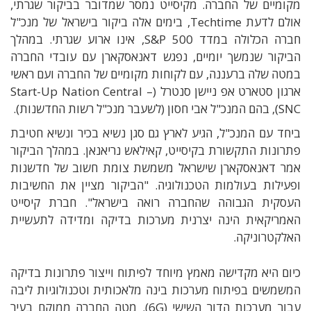
מקומיים של החברה. מקיסייט נמסר שמדובר בביקור שגרתי,
אולם לדעת Techtime, בימים אלה ביקור בישראל של מנכ"ל
חברה הכלולה
במדד
S&P 500, אינו ארוע שגרתי.
במהלך
הביקור
שנמשך יומיים
,
נפגש דאנאסקארן עם עובדי החברה
במטה שלה ברעננה
,
עם לקוחות מקומיים של החברה ו
עם ראשי
ארגון סטארט אפ ניישן סנטרל (Start-Up Nation Central –
SNC)
,
בהם המנכ
"
ל אבי חסון (לשעבר מנכ"ל רשות החדשנות)
.
ביחד עם המנכ"ל, הגיע לארץ גם סגן נשיא בכיר ונשיא חטיבת
פתרונות התקשורת בקיסייט,
קאילאש נריאנאן.
במהלך הביקור
אמר דאנאסקארן ש
ישראל משמשת צומת חשוב של חדשנות
ופעילות בעולמות הטכנולוגיה. "
הביקור מציין את החשיבות
העסקית הגבוהה שהחברה רואה בישראל
".
חברת קיסייט
האמריקאית הינה יצרנית מערכות בדיקה ומדידה לתעשיית
האלקטרוניקה.
כיום היא מקדישה מאמץ מיוחד
לפיתוח וייצור פתרונות בדיקה
המשמשים בפיתוח מערכות בינה מלאכותית וטכנולוגיות ליבה
עבור מערכות הדור השישי (
6G)
.
מטה החברה ממוקם בעיר