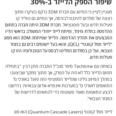
שיפור הספק הלייזר ב-30%
מעניין לציין כי המיזוג עם חברת 3DM נרקם בעיקרו מתוך
רצונה של סולרום להיכנס לבורסה, אך המיזוג גם הוליד קו
פעילות חדש ובעל פוטנציאל.
חברת 3DM היתה חברה בתחום
ההדפסה בתלת-מימד, ופיתח לייזר ייחודי המשולב בראשי הדיו
המבצעים את תהליך ההדפסה. הלייזר שפיתחה 3DM הוא מסוג
"לייזר מפל קוונטי" (QCL), והוא בעל יישומים רבים גם במגזר
הצבאי, ועל כן בסולרום החליטו לבסס על הטכנולוגיה הזו קו
פעילות חדש.
בשיחה עם Techtime סיפר מנכ"ל החברה מתן רבין: "בתחילה
תחום הלייזר כלל לא היה על הפרק, אך מתוך מחקר שביצענו
במהלך המיזוג גילינו שהלייזר הספציפי הזה פועל באורכי גל
התואמים לאורכי גל במערכות אינפרא-אדום צבאיות. נדרשנו
לבצע התאמות מאוד פשוטות כדי להתאימו לדרישות של
המגזר הצבאי".
לייזר מפל קוונטי (Quantum Cascade Lasers) הוא סוג