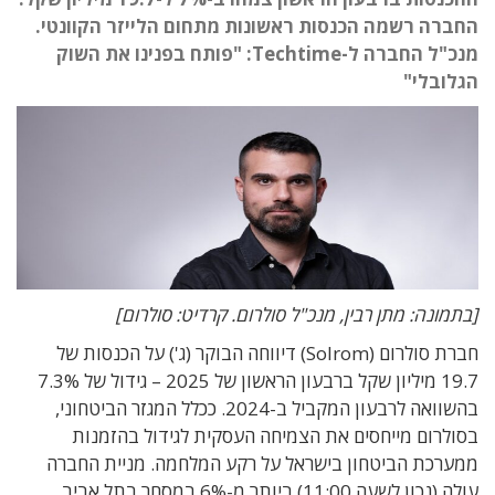
החברה רשמה הכנסות ראשונות מתחום הלייזר הקוונטי.
מנכ"ל החברה ל-Techtime: "פותח בפנינו את השוק
הגלובלי"
[בתמונה: מתן רבין, מנכ"ל סולרום. קרדיט: סולרום]
חברת סולרום (Solrom) דיווחה הבוקר (ג') על הכנסות של
19.7 מיליון שקל ברבעון הראשון של 2025 – גידול של 7.3%
בהשוואה לרבעון המקביל ב-2024. ככלל המגזר הביטחוני,
בסולרום מייחסים את הצמיחה העסקית לגידול בהזמנות
ממערכת הביטחון בישראל על רקע המלחמה. מניית החברה
עולה (נכון לשעה 11:00) ביותר מ-6% במסחר בתל אביב,