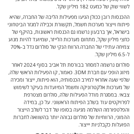
לשווי שוק של כמעט 182 מיליון שקל.
ההכנסות רובן ככולן הגיעו מפעילות הליבה של החברה, שהיא
פיתוח וייצור מערכות חשמל, תקשורת וכבילה למגזר הביטחוני
בישראל, אך ברבעון נרשמו גם הכנסות ראשונות, בהיקף של
כחצי מיליון שקל, מתחום מערכות הלייזר, שמיועד להיות מנוע
צמיחה עתידי של החברה.הרווח הנקי של סולרום גדל ב-70%
ל-6.5 מיליון שקל.
סולרום נרשמה למסחר בבורסת תל אביב בסוף 2024 לאחר
מיזוג הופכי עם חברת 3DM. כאמור, קו הפעילות הראשי שלה,
שלפי שעה אחראי למירב הכנסותיה, הוא פיתוח, ייצור ומכירה
של מערכות אלקטרוניקה וחשמל המיועדות בעיקר לשימוש
צבאי. במסגרת מודל הפעילות שלה, סולרום מצטרפת
לפרויקטים עוד בשלב הפיתוח הראשוני. על כן, במידה
והפלטפורמה השלמה מגיעה בסופו של דבר לשלב הייצור
ההמוני, הרווחיות של סולרום גבוהה יותר בהשוואה לחברות
הפועלות כקבלניות יייצור.