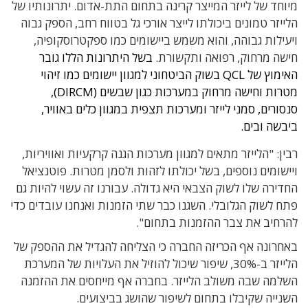
מיוחד של לייזר המייצר קרינה בתחום התת-אדום. יתרונותיו של
הלייזר טמונים ביכולתו לייצר אורכי גל בטווח רחב, הספק גבוה
ויעילות גבוהה, והוא משמש ביישומים כמו ספקטרוסקופיה,
חישה מרחוק, רפואה ותקשורת.
בשל היתרונות הללו גובר
האימוץ של QCL בשוק הביטחוני למגוון יישומים כמו זיהוי
מטרות וחישה מרחוק במערכות כגון שבשים (DIRCM),
סנסורים, סמני לייזר ומערכות תצפית במגוון כלים באוויר,
ביבשה ובים.
רבין: "הלייזר מתאים למגוון מערכות הגנה קרקעיות ואוויריות,
ויישומים נוספים, בשל יכולתו לזהות ולסמן מטרות. פוטנציאל
החדירה שלו לשוק הצבאי היא גדולה. עבורנו זה עשוי להיות גם
פתח לשוק הגלובלי. השגנו כבר שתי הזמנות ואנחנו עובדים כדי
להרחיב את צבר ההזמנות בתחום".
באחרונה אף הכריזה החברה כי הצליחה להגדיל את ההספק של
הלייזר ב-30%, שיפור שיכול להוזיל את העלויות של המערכת
השלמה שבה משולב הלייזר. בחברה אף מייחסים את ההזמנה
השנייה שקיבלו בתחום לשיפור שהושג בביצועים.