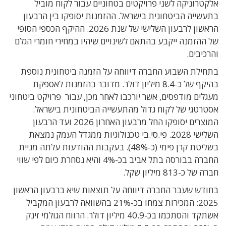
אלקטרוניקה לשני פרויקטים בטחוניים עבור לקוח מוביל
בתעשייה הביטחונית בישראל. ההזמנות יסופקו בין הרבעון
הראשון לרבעון השלישי של שנת 2026. ההיקף הכספי הסופי
של ההזמנה ייקבע בהתאם לשינויים שיהיו במחירי חומרי הגלם
והרכיבים.
בתחילת השבוע החברה דיווחה על הזמנה ביטחונית נוספת
בהיקף של כ-8.4 מיליון דולר. מדובר בהזמנות לאספקת
מעגלים מודפסים, אשר יורכבו לאחר מכן, עבור פרויקט ביטחוני
אסטרטגי של לקוח גדול מהתעשייה הביטחונית בישראל.
המוצרים יסופקו החל מרבעון האחרון 2026 ועד הרבעון
השלישי 2028.
פי
.
סי
.
בי טכנולוגיות ממגדל העמק נמצאת
בשליטת קרן פימי
(
כ
-48%). בעקבות ההודעות עלתה מניית
החברה בבורסה בתל אביב בכ-4% והיא נסחרת כיום לפי שווי
חברה של כ-813 מיליון שקל.
בחודש שעבר החברה דיווחה על תוצאות שיא ברבעון הראשון
2025: המכירות צמחו בכ-21% בהשוואה לרבעון המקביל
אשתקד והסתכמו בכ-40.9 מיליון דולר. הרווח הגולמי זינק