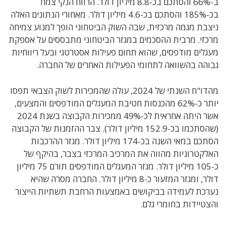
ב-66% והסתכם בכ-8.8 מיליון דולר. הרווח הנקי צמח
בכ-185% והסתכם בכ-4.6 מיליון דולר. מאחורי הנתונים האלה
ניצבת מגמה מרכזית, שבה השוק הביטחוני הופך למנוע צמיחה
מרכזי.
מרבית ההסכמים במגזר הביטחוני מתבססים על אספקת
מעגלים מודפסים
, שהוא
תחום פעילות אסטרטגי ובעל ריווחיות
גבוהה בהשוואה לתחומי הפעילות האחרים של החברה
.
מהדו"ח השנתי של 2024, עולה שהמכירות לשוק הצבאי תפסו
יותר כ-62% מהכנסות חטיבת המעגלים המודפסים והמצעים,
אשר היתה אחראית לכ-49% ממכירות הקבוצה בשנת 2024
(שהסתכמו בכ-152.9 מיליון דולר).
צבר ההזמנות של הקבוצה
הסתכם במאי השנה בכ
-174
מיליון דולר
.
מגזר ההרכבות
האלקטרוניות מהווה את המרכיב המרכזי בצבר
, בהיקף
של
כ-
105
מיליון דולר
.
מגזר המעגלים המודפסים תורם
75
מיליון
דולר
,
ומגזר המזעור כ
-8
מיליון דולר
.
החברה מסרה שהיא
נערכת לעמידה בביקושים באמצעות הרחבת תשתיות הייצור
והצטיידות בחומרי גלם
.