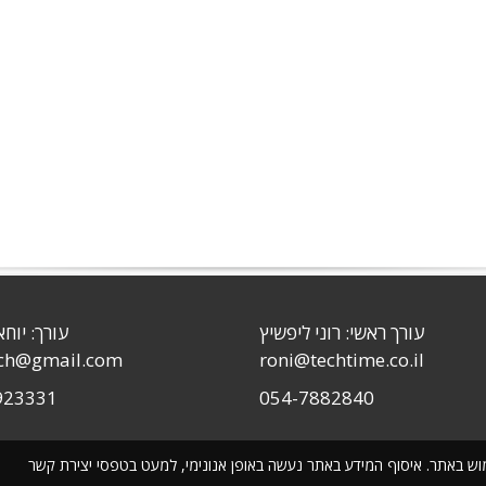
עורך ראשי: רוני ליפשיץ
עורך: יוחא
sch@gmail.com
roni@techtime.co.il
923331
054-7882840
שימוש באתר. איסוף המידע באתר נעשה באופן אנונימי, למעט בטפסי יצירת קשר