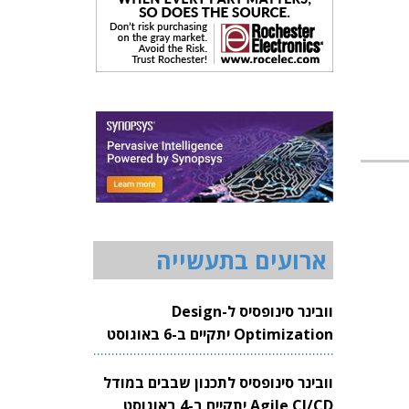
ארועים בתעשייה
וובינר סינופסיס ל-Design
Optimization יתקיים ב-6 באוגוסט
2026
וובינר סינופסיס לתכנון שבבים במודל
Agile CI/CD יתקיים ב-4 באוגוסט