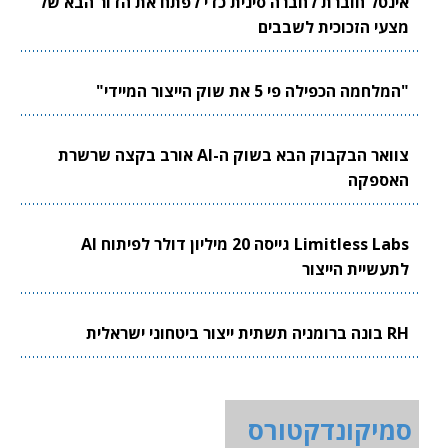
אינטל חוברת לחברה סינית כדי לפתח את הדור הבא של
מצעי הזכוכית לשבבים
"המלחמה הכפילה פי 5 את שוק הייצור המיידי"
צוואר הבקבוק הבא בשוק ה-AI אורב בקצה שרשרת
האספקה
Limitless Labs גייסה 20 מיליון דולר לפיתוח AI
לתעשיית הייצור
RH בונה ברומניה תשתית ייצור ביטחוני ישראלית
סמיקונדקטורס