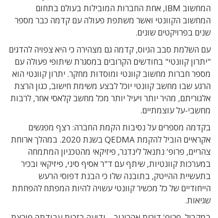
המחשוב IBM, אחת החברות המובילות בעולם בתחום
המחשוב הקוונטי ואשר משתפת פעולה עם קדמה כבר מספר
שנים בפרויקטים שונים.
עם השלמת סבב הגיוס, קדמה גם מצהירה כי היא צפויה להדגים
"יתרון קוונטי" בחודשים הקרובים במסגרת שיתופי פעולה עם
מספר חברות מחשוב קוונטי ומוסדות מחקר. יתרון קוונטי הוא
הרגע שבו מחשב קוונטי יוכל לבצע משימת חישוב, כגון הרצת
אלגוריתם, מהיר יותר ויעיל יותר מכל מחשב קלאסי אחר, לרבות
מחשבי-על עוצמתיים.
בקדמה מספרים על נסיבות הקמת החברה: רצף מפגשים
אקראיים הוביל להקמת QEDMA בשנת 2020. במהלך ארוחת
צהריים, פרופ' נתנאל לינדנר, פיזיקאי מהטכניון המתמחה
במערכות קוונטיות, שיתף עם ד"ר אסיף סיני, פיזיקאי ובכיר
בתעשיית ההייטק, בתובנה שלו כי הבנת דפוסי הרעש
הייחודיים של כל מכשיר קוונטי עשויה להיות המפתח להפחתת
שגיאות.
במקביל, פרופ' דורית אהרונוב – ידועה בזכות עבודתה פורצת