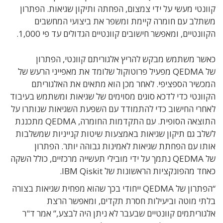
קוונטי מעשי על ידי צמצום, הפחתה ותיקון שגיאות. הפתרון
משתלב עם חומרה קיימת ומשפר את ביצועי המחשבים
הקוונטיים, ומאפשר חישובים קוונטיים הגדולים עד פי 1,000.
כאשר משתמש מבקש להריץ אלגוריתם קוונטי, הפתרון
של QEDMA מפעיל פרוטוקול שלומד את מאפייני הרעש של
המכשיר הספציפי. לאחר מכן הוא מתאים את האלגוריתם
הקוונטי כדי לדכא סוגים מסוימים של שגיאות ומשתמש בעיבוד
לאחרי החישוב כדי להתמודד עם השפעת השגיאות שנותרו על
התוצאה הסופית. עם התקדמות החומרה, QEDMA מתכננת
לשלב גם תיקון שגיאות באמצעות שיטות קנייניות שמשלבות
אותו עם הפחתת שגיאות לאמינות גבוהה יותר. הפתרון
של QEDMA נתמך על ידי מובילי תעשייה מרכזיים, כולל השקה
כאחד מהפונקציות הראשונות של IBM Qiskit.
“הפתרון של QEDMA ייחודי בכך שהוא מפחית שגיאות בצורה
בלתי מוטה וביעילות חסרת תקדים, ומאפשר הרצת
אלגוריתמים קוונטיים שבעבר לא ניתן היה לבצע,” אמר ד"ר