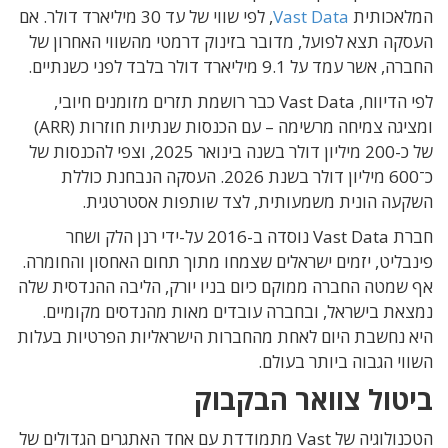
המלאכותית
Vast Data
, לפי שווי של עד 30 מיליארד דולר. אם
העסקה תצא לפועל, מדובר בזינוק דרמטי מהשווי האחרון של
החברה, אשר עמד על 9.1 מיליארד דולר בלבד לפני כשנתיים.
לפי הדיווח, Vast Data כבר רושמת תזרים מזומנים חיובי,
ומציגה צמיחה מרשימה – עם הכנסות שנתיות חוזרות (ARR)
של כ-200 מיליון דולר בשנה בינואר 2025, וצפי להכנסות של
כ־600 מיליון דולר בשנת 2026. העסקה הנבחנת כוללת
השקעה הונית משמעותית, לצד שותפות אסטרטגית.
חברת Vast Data נוסדה ב-2016 על-ידי רנן הלק ושחר
פינבליט, יזמים ישראלים שצמחו מתוך תחום האחסון והחומרה.
אף שמטה החברה ממוקם כיום בניו יורק, הליבה ההנדסית שלה
נמצאת בישראל, ובחברה עובדים מאות מהנדסים מקומיים.
היא נחשבת היום לאחת מהחברות הישראליות הפרטיות בעלות
השווי הגבוה ביותר בעולם.
ביטול צוואר הבקבוק
הטכנולוגיה של Vast מתמודדת עם אחד האתגרים הגדולים של