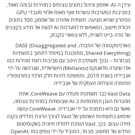
עידן ה-AI: אחסון וניהול נתונים עצומים במהירות גבוהה מאוד,
בסביבות המערבות עשרות ואף מאות אלפי מעבדי GPU.
הפתרון שהיא מציעה: תשתית אחודה של אחסון, מסד נתונים
ויכולת חישוב, המאפשרת למערכות AI לגשת אל מידע בקצבים
של טרה-בייט לשנייה, ללא צווארי בקבוק.
הארכיטקטורה של החברה, DASE (Disaggregated and
Shared Everything), מתוכננת במיוחד לתמוך בתשתיות
מבוזרות – ובכך משתלבת היטב עם סביבות רשת מהירות כמו
אלו שיצרה מלאנוקס (Mellanox) הישראלית, שנרכשה על-ידי
אנבידיה בשנת 2019, וממשיכה להיות חלק מרכזי בפורטפוליו
החומרה והצלחה העסקית של אנבידיה.
Vast Data כבר משתפת פעולה עם CoreWeave, אחת
מחברות הענן המתמחות ב-AI שצומחות במהירות עצומה,
ואשר גם היא נתמכת על ידי אנבידיה. CoreWeave עושה
שימוש בתשתיות האחסון של Vast לצורך הרצת מודלים בקנה
מידה עצום. בכך, Vast הופכת לחוליה חיונית באקוסיסטם
החדש של מחשוב מבוזר, המוביל על-ידי גופים כמו OpenAI,