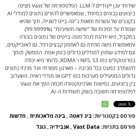
שירותי ענן ייעודיים ל-LLM. הפלטפורמה של Vast מציגה
ביצועים גבוהים במיוחד, שמאפשרים להזרים נתונים למודלי AI
בקצבים של עשרות ומאות ג׳יגה-בייט לשנייה, תוך שהיא
שומרת על זמינות של "שישה תשיעיות" (99.9999%).
במקביל, היא יודעת לנהל פטה-בייטים של נתונים בצורה
Vמאפשרת גישה מהירה גם לאחסון קבצים רגיל, גם לאובייקטים,
וגם למידע שמוזן למודלים גדולים בזמן אמת. הממשק תומך
בפרוטוקולים כמו NFS, S3 ו־RDMA, כלומר היא יכולה
להשתלב כמעט בכל סביבה – מארגון מסורתי ועד מרכזי נתונים
גדולים המפעילים מערכות כמו GPT או מודלי ראייה. השעלוב
בין ביצועים, גמישות וארכיטקטורה חכמה הפך את Vast
לפלטפורמה חשובה בשוק תשתיות ה-AI.
פורסם בקטגוריות:
ביג דאטה
,
בינה מלאכותית
,
חדשות
פורסם בתגיות:
Vast Data
,
אנבידיה
,
גוגל