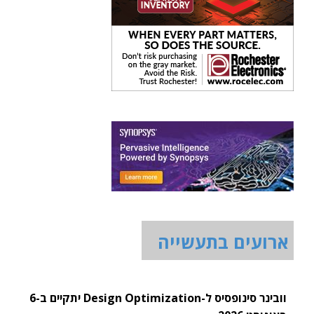
ארועים בתעשייה
וובינר סינופסיס ל-Design Optimization יתקיים ב-6