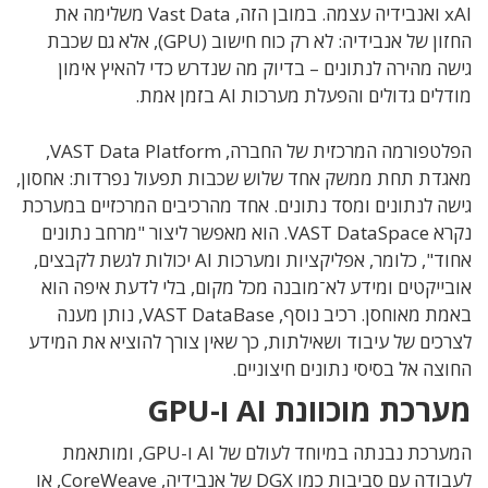
xAI ואנבידיה עצמה. במובן הזה, Vast Data משלימה את
החזון של אנבידיה: לא רק כוח חישוב (GPU), אלא גם שכבת
גישה מהירה לנתונים – בדיוק מה שנדרש כדי להאיץ אימון
מודלים גדולים והפעלת מערכות AI בזמן אמת.
הפלטפורמה המרכזית של החברה, VAST Data Platform,
מאגדת תחת ממשק אחד שלוש שכבות תפעול נפרדות: אחסון,
גישה לנתונים ומסד נתונים. אחד מהרכיבים המרכזיים במערכת
נקרא VAST DataSpace. הוא מאפשר ליצור "מרחב נתונים
אחוד", כלומר, אפליקציות ומערכות AI יכולות לגשת לקבצים,
אובייקטים ומידע לא־מובנה מכל מקום, בלי לדעת איפה הוא
באמת מאוחסן. רכיב נוסף, VAST DataBase, נותן מענה
לצרכים של עיבוד ושאילתות, כך שאין צורך להוציא את המידע
החוצה אל בסיסי נתונים חיצוניים.
מערכת מוכוונת AI ו-GPU
המערכת נבנתה במיוחד לעולם של AI ו-GPU, ומותאמת
לעבודה עם סביבות כמו DGX של אנבידיה, CoreWeave, או