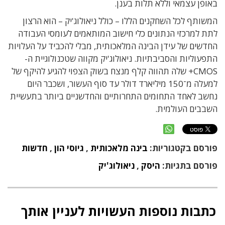
באופן עצמאי וללא תלות בענן.
המשותף לכל השחקנים הללו – כולל ניאולוג'יק – הוא הרצון
לתת למרכזי הנתונים כלי חישוב המותאמים לעומסי העבודה
החדשים של עידן הבינה המלאכותית, מבלי להכביד על העלויות
התפעוליות והסביבתיות. ניאולוג'יק מקווה שטכנולוגיית ה-
CMOS+ שלה תהווה קלף מנצח בשוק הצפוי להגיע להיקף של
למעלה מ־150 מיליארד דולר עד סוף העשור, ושכבר היום
נחשב לאחד התחומים התחרותיים והחדשניים ביותר בתעשיית
השבבים העולמית.
פורסם בקטגוריות:
בינה מלאכותית
,
גיוסי הון
,
חדשות
פורסם בתגיות:
היסק
,
ניאולוג'יק
כתבות נוספות העשויות לעניין אותך