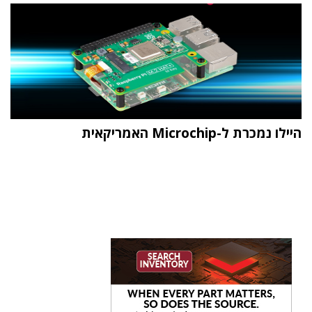
היילו נמכרת ל-Microchip האמריקאית