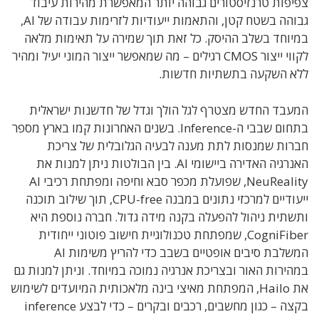
צפיפות טרנזיסטורים גבוהה יותר המאפשרת מהירות עיבוד
גבוהה בשטח קטן, והתאמות ייעודיות לזרימות עבודה של AI,
במיוחד בשלב ההיסק. כל זאת תוך שמירה על תאימות מלאה
לקווי ייצור CMOS רגילים – מה שמאפשר ייצור המוני יעיל ומהיר
ללא השקעה בתשתיות חדשות.
המעבד החדש מצטרף לגל הולך וגדל של חדשנות ישראלית
בתחום שבבי ה-Inference. בשנים האחרונות קמו בארץ מספר
חברות שמנסות לתת מענה לבעיה הגלובלית של צריכת
האנרגיה האדירה ביישומי AI. בין הבולטות ניתן למנות את
NeuReality, שפועלת מכפר סבא וחיפה ומפתחת רכיבי AI
ייעודיים למרכזי נתונים במבנה CPU-free, תוך שילוב תוכנה
ותשתית ניהול להפעלה בקנה מידה גדול. חברה נוספת היא
CogniFiber, שמפתחת טכנולוגיית חישוב פוטוני ייחודית
המשלבת סיבים אופטיים בשבב כדי להריץ משימות AI
במהירות האור ובצריכת אנרגיה נמוכה במיוחד. וניתן למנות גם
את Hailo, המפתחת מאיצי בינה מלאכותית המיועדים לשימוש
בקצה – כגון מחשבים, רכבים ובקרים – כדי לבצע inference