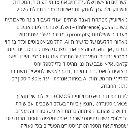
השרתים הראשון שלה, להרחיב את צוותי הפיתוח, המכירות
והשיווק, ולהיערך להתקנות ראשונות כבר בתחילת 2026.
ניאולוג'יק מפתחת מעבד שרתים ייעודי לעיבוד בינה מלאכותית
בשלב ההיסק (Inference) – השלב שבו מודלים מאומנים
מעבדים שאילתות (prompts). מדובר בשלב שמתרחש
מאחורי הקלעים של כל שירות AI, החל מצ'אטבוטים וכלה בזיהוי
תמונה, אך הוא מהווה את אחד מצרכני האנרגיה הכבדים ביותר
במרכזי נתונים. המעבד של החברה אינו CPU כללי ואינו GPU
קלאסי, אלא שבב שתוכנן מהיסוד כדי לספק יחס
ביצועים־לוואט גבוה במיוחד, ובכך לאפשר למפעילי תשתיות
להריץ יותר משימות AI בפחות אנרגיה – עד 30% חיסכון לפי
נתוני החברה.
ליבת הפיתוח היא טכנולוגיית CMOS+ – שילוב של תהליך
CMOS סטנדרטי, הנפוץ ביותר בעולם השבבים, עם שורת
חידושים שהחברה פיתחה ברמת הארכיטקטורה והמעגלים.
ה"פלוס" בשם מתייחס לשכבת אופטימיזציה נוספת: מבנה לוגי
שמפחית את מספר הטרנזיסטורים הפעילים בכל פעולה,