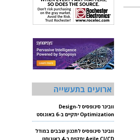
ארועים בתעשייה
וובינר סינופסיס ל-Design
Optimization יתקיים ב-6 באוגוסט
2026
וובינר סינופסיס לתכנון שבבים במודל
Agile CI/CD יתקיים ב-4 באוגוסט