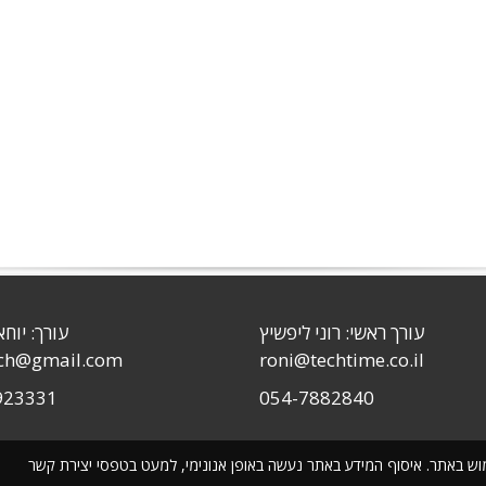
עורך ראשי: רוני ליפשיץ
עורך: יוחא
sch@gmail.com
roni@techtime.co.il
923331
054-7882840
שימוש באתר. איסוף המידע באתר נעשה באופן אנונימי, למעט בטפסי יצירת קשר