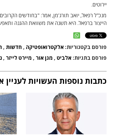
יירוטים.
מנכ"ל רפאל, יואב תורג'מן, אמר: "בחודשים הקרובי
הייצור ברפאל. היא תשנה את משוואת ההגנה ותאפשר יי
פורסם בקטגוריות:
אלקטרואופטיקה
,
חדשות
,
ת
פורסם בתגיות:
אלביט
,
מגן אור
,
מיירט לייזר
,
נ
כתבות נוספות העשויות לעניין א