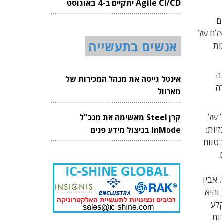
Agile CI/CD יתקיים ב-4 באוגוסט
2026
ם
מוצלח של
אנשים בתעשייה
מערכות
שונה
אינטל גייסה את מנהל המכירות של
ה
מארוול
 של
קרן Steel מאשימה את מנכ"ל
זיות:
InMode בניצול מידע פנים
בטווח
 אביו
והיא
קלע
ות