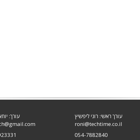
עורך ראשי: רוני ליפשיץ
עורך: יוחא
sch@gmail.com
roni@techtime.co.il
923331
054-7882840