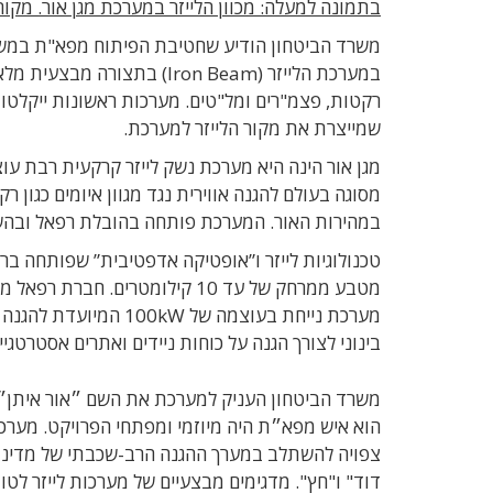
בתמונה למעלה: מכוון הלייזר במערכת מגן אור. מקור
משרד הביטחון הודיע שחטיבת הפיתוח מפא"ת במשרד 
במערכת הלייזר (Iron Beam) 
שמייצרת את מקור הלייזר למערכת.
מסוגה בעולם להגנה אווירית נגד מגוון איומים כגון 
במהירות האור. המערכת פותחה בהובלת רפאל ובהשתתפות שפיר, SCD, אלביט מערכות ותע
טכנולוגיות לייזר ו”אופטיקה אדפטיבית” שפותחה בר
מטבע ממרחק של עד 10 קילומטרי
מערכת נייחת בעוצמה של
100kW המיועדת להגנה היקפית ו
בינוני לצורך הגנה על כוחות ניידים ואתרים אסטרטגיים, ומערכת ניידת בעוצ
משרד הביטחון העניק למערכת את השם ״אור איתן״, לז
הוא איש מפא״ת היה מיוזמי ומפתחי הפרויקט. מערכת
צפויה להשתלב במערך ההגנה הרב-שכבתי של מדינת 
דוד" ו"חץ". מדגימים מבצעיים של מערכות לייזר לט