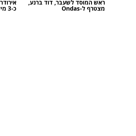
ראש המוסד לשעבר, דוד ברנע,
אירודר
מצטרף ל-Ondas
כ-3 מיליון דולר ב-XCurrent