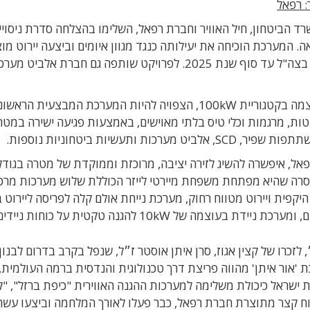
: רפאל
הביטחון, חיל האוויר וחברת רפאל, השלימו בהצלחה סדרת ניסויי
בתצורה מבצעית מלאה. המערכת הוכיחה את יעילותה כנגד מגוון איומים וביצעה יירוט 
רקטות, פצמ"רים ומל"טים. מערכות ראשונות ייקלטו בצה"ל עד סוף שנת 2025. לפרויקט שותפה גם חברת אלביט 
מגן אור הינה היא מערכת נשק לייזר קרקעית רבת עוצמה בקטגוריית 100kW, הצפויה להיות המערכת המבצעית הרא
רקטות, מרגמות וכלי טיס בלתי מאוישים, באמצעות פגיעה ישירה במטר
שיות ביטחוניות נוספות.
פאל, איפשרה להשיג לזירה יציבה, מרוכזת וממוקדת של מטרה בגודל
ם. חברת רפאל מסרה שהיא מפתחת משפחת מיירטי לייזר הכוללת שלוש מערכות מרכ
יירוט מטווח רחוק, מערכת נייחת אולם קלה לפריסה ליירוט 
מה של 10kW להגנה טקטית על כוחות ניידים.
כרו של קצין אגוז, סרן איתן אוסטר ז״ל, שנפל בקרב בדרום לבנון.
 'אור איתן' מהווה פריצת דרך טכנולוגית והנדסית ברמה העולמית, 
ישראל כיכולת משלימה למערכות ההגנה האווירית "כיפת ברזל", "
ווח קצר מתוצרת חברת רפאל, כבר פעלו לאורך המלחמה וביצעו עשר