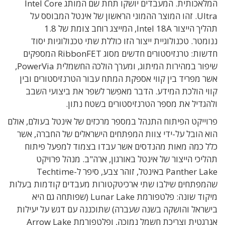
המלאכותית
.
המעבדים יושקו תחת שם המותג
Intel Core
Ultra. זהו המוצר ההמוני הראשון של אינטל
המבוסס על
תהליך הייצור
Intel 18A, המייצג רוחב צומת של 1.8
ננומטר.
טכנולוגיית ייצור הזו כוללת שתי טכנולוגיות יסוד
חדשות
: טרנזיסטורים חדשים מסוג RibbonFET המספקים
שיפור במהירות ה
מיתוג
,
ומערך הולכה החשמלית
PowerVia,
אשר מפריד בין קווי אספקת המתח עבור הטרנזיסטורים ובין
קווי הולכת המידע. הדבר מאפשר לשפר את ביצועי השבב
ולהגדיל את מספר הטרנזיסטורים בשטח נתון.
פרוייקט הפיתוח התנהל במספר מרכזים של אינטל בעולם, אולם
הוא הובל על-ידי צוות המפתחים הישראלים של החברה, אשר
כלל כמה מאות מהנדסים אשר עבדו בצמוד למפעל פיתוח
תהליכי הייצור של אינטל באורגון, ארה"ב. מנהל פרויקט
Panther Lake
באינטל, זוהר צבע, סיפר ל-Techtime
שהמפתחים שילבו
שתי ארכיטקטורות מעבדים קודמות בעלות
מיקוד שונה:
פלטפורמת
Lunar Lake (
שפותחה גם היא
בישראל והושקה בשנה שעברה)
ש
תוכננה עם דגש על יעילות
אנרגטית וצריכת חשמל נמוכה, ופלטפורמת
Arrow Lake