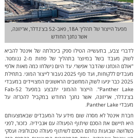
מפעל הייצור של תהליך 18A, פאב-52 בצ'נדלר, אריזונה,
אשר נחנך החודש
לדברי צבע, בתעשייה הטילו ספק ביכולתה של אינטל להביא
לשוק מעבד בשל במיוצר בתהליך של פחות מ-2 ננומטר.
"אולם הוכחנו שהדבר אפשרי. עד היום נישלחו כמה מאות אלפי
מעבדים ללקוחות, ועד סוף 2025 נעבור לייצור המוני. בתחילת
2025 כבר יגיעו לשוק המחשבים הראשונים המצויידים במעבדי
Panther Lake". הייצור ההמוני יתבצע במפעל Fab-52
בצ'נדלר, אריזונה, אשר נחנך החודש במקביל להכרזה על
מעבדי Panther Lake.
חברת אינטל לא מסרה שום מידע על המעבדים שבאמצעותם
היא תיישם את הסכם שיתוף הפעולה עם אנבידיה.
כזכור, לפני
כשלושה שבועות נחתם הסכם לשיתוף פעולה טכנולוגיה ועסקי