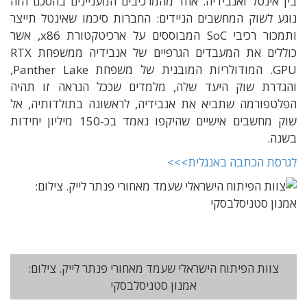
בין אינטל ואנבידיה. אחד מהמרכיבים המעניינים בהסכם הזה
נוגע לשוק המחשבים הניידים: החברות סיכמו שאינטל תייצר
ותמכור רכיבי SoC המבוססים על ארכיטקטורת x86, אשר
כוללים את המעבדים הגרפיים של אנבידיה ממשפחת RTX
GPU. המודולריות המובנית של משפחת Panther Lake,
והגדרת שוק היעד שלה, מלמדים שככל הנראה זו תהיה
הפלטפורמה שתביא את אנבידיה, לראשונה בתולדותיה, אל
שוק מחשבים אישיים שהיקפו נאמד בכ-150 מיליון יחידות
בשנה.
לגרסת הכתבה באנגלית>>>
צוות הפיתוח הישראלי שעמד מאחורי פנתר לייק. צילום:
אמנון סטניסלבסקי