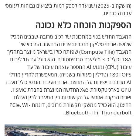
(
הושקה ב
-2025) שנועדה
לספק רמות ביצועים גבוהות לעומסי
עבודה כבדים
.
הספקנות הוכחה כלא נכונה
המעבד החדש בנוי במתכונת של רכיב מרובה-שבבים המכיל
שלושה אריחי סיליקון מרכזיים: אריח
המחשוב המרכזי של
המעבד
(Compute Tile) שפותח כולו בישראל מיוצר בתהליך
18A וכולל כ-3 מיליארד טרנזיסטורים. הוא כולל עד 16 ליבות
עיבוד (CPU) ומנוע AI המספר עוצמת עיבוד של
עד
180TOPS (
טריליון פעולות בשנייה
), המאפשרת
להריץ מודלי
AI
מורכבים ישירות על המחשב.
אריח העיבוד הגרפי כולל מעבד
GPU בא
רכיטקטורת
Xe3
החדשה המיוצרת בחברת TSMC,
ואריח הבקרה אחראי על הקישוריות בין המעבד לבין העולם
החיצון. הוא כולל ממשקי תקשורת מרובים, דוגמת PCIe, Wi-
Fi, Thunderbolt ו-Bluetooth.