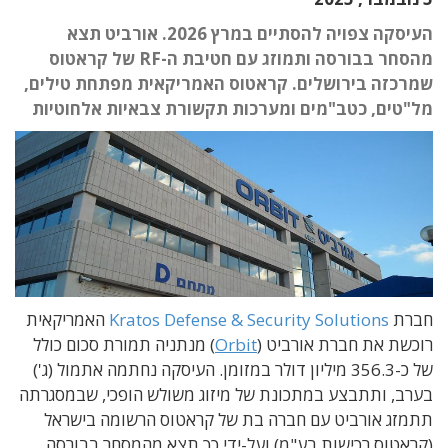
העיסקה צפויה להסתיים במרץ 2026. אורביט תצא
מהסחר בבורסה ותמוזג עם חטיבת ה-RF של קראטוס
שמרכזה בירושלים. קראטוס האמריקאית מפתחת טילים,
מל"טים, כטב"מים ומערכות תקשורת צבאיות אלחוטיות
חברת
Kratos Defense & Security Solutions
האמריקאית
רוכשת את חברת אורביט (
Orbit
) מנתניה תמורת סכום כולל
של כ-356.3 מיליון דולר במזומן. העיסקה נחתמה אתמול (ג')
בערב, ותתבצע במתכונת של מיזוג משולש הופכי, שבמסגרתה
תתמזג אורביט עם חברה בת של קראטוס הרשומה בישראל
(קראטוס רכישות בע"מ) ועל-ידי כך תצא מהמסחר בבורסה