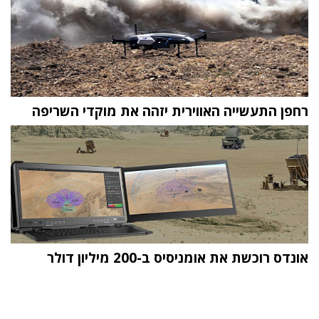
רחפן התעשייה האווירית יזהה את מוקדי השריפה
אונדס רוכשת את אומניסיס ב-200 מיליון דולר