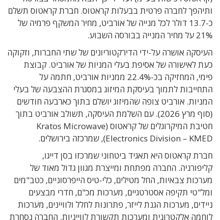
ותיהפך לחברה פרטית בבעלות קראטוס. חברת קראטוס תשלם
כ-13.7 דולר לכל מנייה של אורביט, מחיר המשקף פרמיה של
21% על מחיר המנייה בבורסה השבוע.
העיסקה אושרה על-ידי הדירקטוריונים של שתי החברות, וזקוקה
כעת לאישורה של אסיפת בעלי המניות של אורביט. קבוצת
פימי, המחזיקה בכ-22.4% ממניות אורביט, חתמה על
התחייבות לתמוך בעיסקת המיזוג במסגרת ההצבעה של בעלי
המניות. אורביט צופה שהמיזוג יושלם בתוך כארבעה חודשים
(סוף מרץ 2026). עם השלמת העיסקה, תשולב אורביט בתוך
חטיבת המיקרוגלים של קראטוס (Kratos Microwave
Electronics Division – KMED), שמרכזה בירושלים.
חברת קראטוס היא תאגיד ביטחוני שמרכזו בסן דייגו,
קליפורניה. החברה מפתחת ומייצרת מגוון גדול מאוד של
מערכות צבאיות, החל מטילים, כלי-טיס הייפרסוניים, כטב"מים
ומל"טי תקיפה אסטרטגיים, מערכות מכ"ם, חדרי מבצעים
ניידים, מערכות הגנת לייזר, פתרונות לחלל ולוויינים, מערכות
לוחמה אלקטרונית ומערכות תקשורת לווייניות. החברה נסחרת