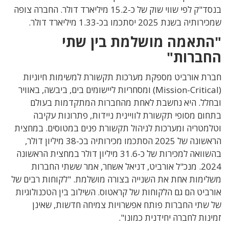
בנסד"ק לפי שווי שוק של כ-15.2 מיליארד דולר. החברה צופה
שמכירותיה בשנת 2025 יסתכמו בכ-1.33 מיליארד דולר.
"התאמה מושלמת בין שתי
החברות"
חברת אורביט מספקת מערכות תקשורת למשימות חיוניות
(Mission-Critical) ומסחריות ליישומים בים, ביבשה, באוויר
ובחלל. היא נחשבת לאחת מהחברות המתקדמות בעולם
בתחום מסופי תקשורת לוויינית ניידות, פתרונות עקיבה
וטלמטריה ומערכות לניהול תקשורת פנים במטוסים. במחצית
הראשונה של 2025 הסתכמו מכירותיה בכ-38 מיליון דולר,
בהשוואה למכירות של כ-31.6 מיליון דולר במחצית הראשונה
2024. מנכ"ל אורביט, דניאל אשחר, אמר ששתי החברות
משלימות אחת את השנייה בצורה מושלמת. "לקוחות רבים של
אורביט הם גם הלקוחות של קראטוס. השילוב בין הטכנולוגיות
של שתי החברות פותח אפשרויות צמיחה חדשות, שאינן
זמינות לחברה יחידנית כמונו".