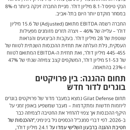
הנקי טיפס ל-8.1 מיליון דולר. מניית החברה זינקה ביותר מ-8%
במסחר מוקדם יותר היום בתל-אביב.
החברה רשמה EBITDA מתואם (Adjusted) של 15.6 מיליון
דולר – עלייה של 46% – ויצרה תזרים מזומנים מפְּעילות
שוטפת של 28 מיליון דולר. בעקבות הביצועים והנראות
העסקית, גילת העלתה את תחזית ההכנסות השנתית לטווח של
445-455 מיליון דולר, ואת תחזית ה-EBITDA המתואם לטווח
של 51-53 מיליון דולר, המשקפים קצב צמיחה שנתי של 47%
ו-23% בהתאמה.
תחום ההגנה: בין פרויקטים
בוגרים לדור חדש
תחום Gilat Defense נמצא במעבר מדור של פרויקטים בוגרים
ליוזמות חדשות ומתקדמות – מעבר שמשפיע באופן זמני על
היקף ההכנסות אך צפוי להחזיר את החטיבה לצמיחה כבר
ב-2026. לפי דברי סמנכ"ל הכספים גיל בינימיני,
“ההכנסות של
חטיבת ההגנה ברבעון השלישי עמדו על
24.1 מיליון דולר
,