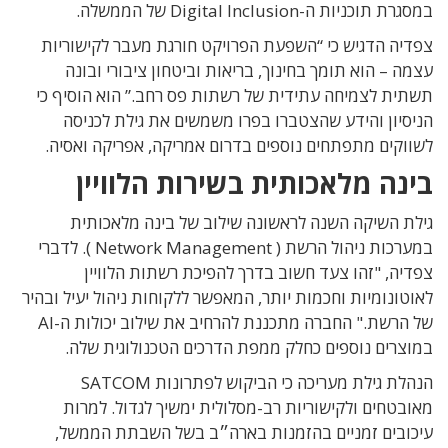
במסגרת תוכניות ה-Digital Inclusion של הממשלה.
צפדיה הדגיש כי “השפעת הפרויקט חורגת מעבר לקישוריות
עצמה – הוא תומך בחינוך, בריאות וביטחון ציבורי ובונה
תשתית לצמיחה עתידית של רשתות פס רחב.” הוא הוסיף כי
הניסיון והידע שהצטברו בפרו משמשים את גילת לכניסה
לשווקים מתפתחים נוספים בדרום אמריקה, אפריקה ואסיה.
בינה מלאכותית בשירות הלוויין
גילת השיקה השנה לראשונה שילוב של בינה מלאכותית
במערכות ניהול הרשת ( Network Management ). לדברי
צפדיה, "זהו צעד חשוב בדרך להפיכת רשתות הלוויין
לאוטונומיות וחכמות יותר, המאפשר ללקוחות ניהול יעיל ובהיר
של הרשת." החברה מתכננת להרחיב את שילוב יכולות ה-AI
במוצרים נוספים כחלק ממפת הדרכים הטכנולוגית שלה.
הנהלת גילת מעריכה כי הביקוש לפתרונות SATCOM
מאובטחים ולקישוריות רב-מסלולית ימשיך לגדול. למרות
עיכובים זמניים בהזמנות בארה״ב בשל השבתת הממשל,