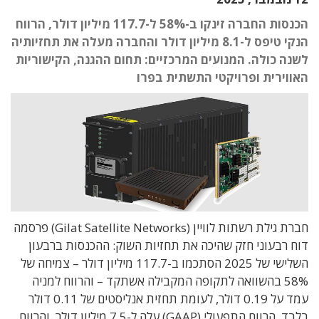
הכנסות החברה זינקו ב-58% ל-117.7 מיליון דולר, הרווח
הנקי טיפס ל-8.1 מיליון דולר והחברה מעלה את תחזיותיה
לשנה כולה. המנועים המרכזיים: תחום ההגנה, הקישוריות
האווירית ופרויקטי התשתית בפרו
חברת גילת רשתות לוויין (Gilat Satellite Networks) פרסמה
דוח רבעוני חזק שהיכה את תחזיות השוק: ההכנסות ברבעון
השלישי של 2025 הסתכמו ב-117.7 מיליון דולר – צמיחה של
58% בהשוואה לתקופה המקבילה אשתקד – והרווח למניה
עמד על 0.19 דולר, לעומת תחזית אנליסטים של 0.11 דולר
בלבד. הרווח התפעולי (GAAP) עלה ל-7.5 מיליון דולר, והרווח