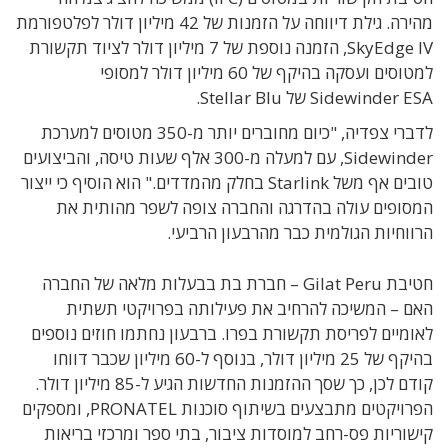
מהירה. גילת דיווחה על הזמנות של 42 מיליון דולר לפלטפורמת
SkyEdge IV, הזמנה נוספת של 7 מיליון דולר לציוד תקשורת
למטוסים ועסקה בהיקף של 60 מיליון דולר למסופי
Sidewinder ESA של Stellar Blu.
לדברי צפדיה, "כיום מחוברים יותר מ-350 מטוסים למערכת
Sidewinder, עם למעלה מ-300 אלף שעות טיסה, והביצועים
טובים אף משל Starlink בחלק מהמדדים." הוא הוסיף כי ייצור
המסופים עולה בהדרגה והחברה צופה לשפר מהותית את
הרווחיות הגולמית כבר מהרבעון הרביעי.
חטיבת Gilat Peru – חברת בת בבעלות מלאה של החברה
האם – המשיכה להרחיב את פעילותה בפרויקטי תשתית
לאומיים לפריסת תקשורת בפרו. ברבעון נחתמו חוזים נוספים
בהיקף של 25 מיליון דולר, בנוסף ל-60 מיליון שכבר דווחו
קודם לכן, כך שסך ההזמנות החדשות הגיע ל-85 מיליון דולר.
הפרויקטים מתבצעים בשיתוף סוכנות PRONATEL, ומספקים
קישוריות פס-רחב למוסדות ציבור, בתי ספר ומרכזי בריאות