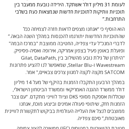
לעומת 31 מיליון דולר אשתקד. הירידה נובעת ממעבר בין
תוכניות וותיקות לתוכניות חדשות שנמצאות כעת בשלבי
התרחבות.”
הוא הוסיף כי “אנחנו מצפים לראות חזרה לצמיחה ככל
שהתוכניות החדשות יתורגמו להכנסות במהלך השנה הבאה.”
לדברי המנכ"ל עדי צפדיה, החטיבה ממוצבת "במרכז הבמה"
ופועלת באופן פעיל בצפון אמריקה, אירופה ואסיה-פסיפיק.
"היתרון של גילת נובע מהשילוב בין Gilat, DataPath,
Wavestream ו-Stellar Blu, שמאפשר לנו להציע פתרונות
SATCOM מקצה לקצה למגוון צרכים צבאיים," אמר.
במהלך הרבעון התקבלו הזמנות בהיקף של מעל 14 מיליון
דולר ממשרד ההגנה האמריקאי וממשרד הביטחון הישראלי,
שכוללות אספקת מסופי DKS וציוד לווייני מתקדם. “עם צבר
הזמנות חזק, שיתופי פעולה אמינים וביצוע מוכח, אנחנו
ממוצבים לנצל את העלייה העולמית בביקוש לתקשורת לוויינית
מאובטחת,” סיכם צפדיה.
חטיבת הקישוריות במטוסים (IFC) ממשיכה להציג צמיחה