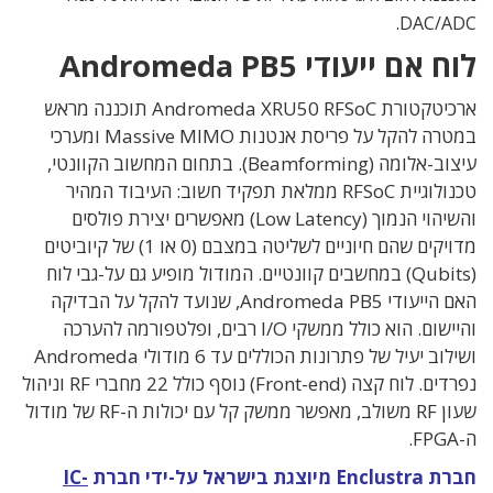
DAC/ADC.
לוח אם ייעודי Andromeda PB5
ארכיטקטורת Andromeda XRU50 RFSoC תוכננה מראש
במטרה להקל על פריסת אנטנות Massive MIMO ומערכי
עיצוב-אלומה (Beamforming). בתחום המחשוב הקוונטי,
טכנולוגיית RFSoC ממלאת תפקיד חשוב: העיבוד המהיר
והשיהוי הנמוך (Low Latency) מאפשרים יצירת פולסים
מדויקים שהם חיוניים לשליטה במצבם (0 או 1) של קיוביטים
(Qubits) במחשבים קוונטיים. המודול מופיע גם על-גבי לוח
האם הייעודי Andromeda PB5, שנועד להקל על הבדיקה
והיישום. הוא כולל ממשקי I/O רבים, ופלטפורמה להערכה
ושילוב יעיל של פתרונות הכוללים עד 6 מודולי Andromeda
נפרדים. לוח קצה (Front-end) נוסף כולל 22 מחברי RF וניהול
שעון RF משולב, מאפשר ממשק קל עם יכולות ה-RF של מודול
ה-FPGA.
חברת Enclustra מיוצגת בישראל על-ידי חברת
IC-