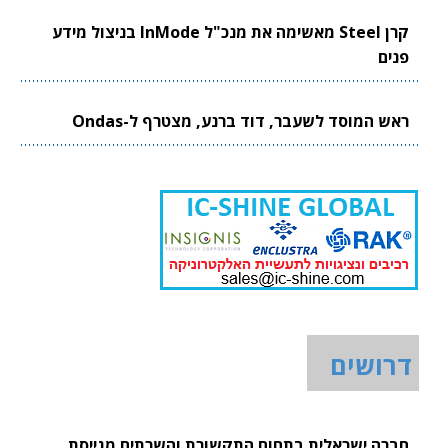
קרן Steel מאשימה את מנכ"ל InMode בניצול מידע
פנים
ראש המוסד לשעבר, דוד ברנע, מצטרף ל-Ondas
דרושים
חברה ישראלית בתחום התקשורת והשרתים מגייסת