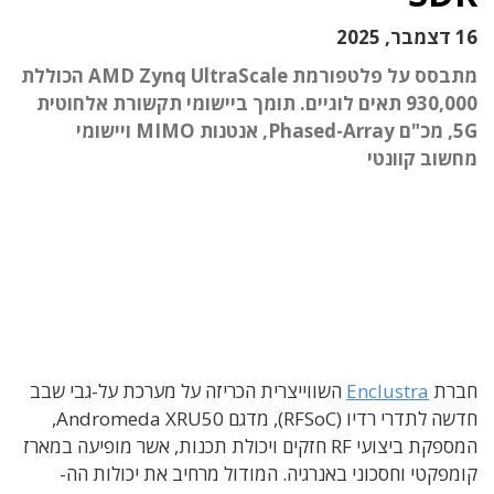
16 דצמבר, 2025
מתבסס על פלטפורמת AMD Zynq UltraScale הכוללת
930,000 תאים לוגיים. תומך ביישומי תקשורת אלחוטית
5G, מכ"ם Phased-Array, אנטנות MIMO ויישומי
מחשוב קוונטי
חברת
Enclustra
השווייצרית הכריזה על מערכת על-גבי שבב
חדשה לתדרי רדיו (RFSoC), מדגם Andromeda XRU50,
המספקת ביצועי RF חזקים ויכולת תכנות, אשר מופיעה במארז
קומפקטי וחסכוני באנרגיה. המודול מרחיב את יכולות הה-