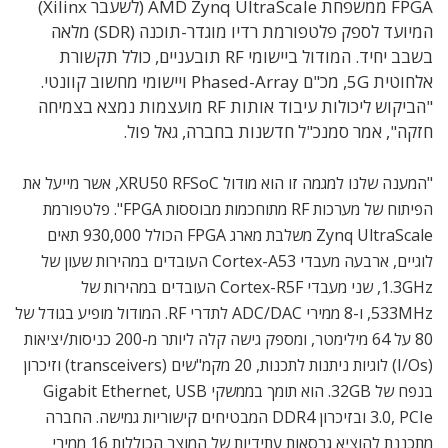
FPGA ממשפחת AMD Zynq UltraScale (לשעבר Xilinx)
המיועד לספק פלטפורמת רדיו מוגדר-תוכנה (SDR) מלאה
בשבב יחיד. המודול ביישומי RF תובעניים, כולל תקשורת
אלחוטית 5G, מכ"ם Phased-Array ויישומי מחשוב קוונטי.
"הביקוש ליכולות עיבוד אותות RF מועצמות נמצא בצמיחה
חזקה", אמר סמנכ"ל חדשנות בחברה, גאל פול.
"
המענה שלנו למגמה זו הוא מודול
XRU50 RFSoC, אשר
מייעל את
הפיתוח של מערכות
RF
מתוחכמות מבוססות
FPGA".
פלטפורמת
Zynq UltraScale
משלבת מארג
FPGA
הכולל
930,000
תאים
לוגיים
,
ארבעה מעבדי
Cortex-A53
העובדים במהירות שעון של
1.3GHz,
שני מעבדי
Cortex-R5F
העובדים במהירות של
533MHz,
ו
-8
ממירי
ADC/DAC
לתדרי
RF.
המודול מופיע בגודל של
80
על
64
מילימטר
,
ומספק גישה קלה ליותר מ
-200
כניסות
/
יציאות
(I/Os)
לוגיות ניתנות לתכנות
, 20
מקמ
"
שים
(transceivers)
וזיכרון
בנפח של
32GB.
הוא תומך בממשקי
Gigabit Ethernet, USB
3.0, PCIe
ובזיכרון
DDR4
המבטיחים קישוריות גמישה
.
החברה
מתכננת להוציא גרסאות עתידיות של המוצר הכוללות
16
ממירי