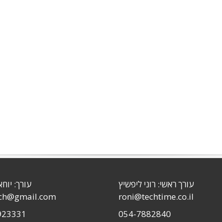
עורך ראשי: רוני ליפשיץ
עורך: יוחא
sch@gmail.com
roni@techtime.co.il
923331
054-7882840