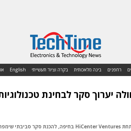
ם
רחפנים
בינה מלאכותית
בקרה וציוד תעשייתי
English
או
לה יערוך סקר לבחינת טכנולוגיות
משרד האנרגיה והתשתיות בחר במרכז, הפועל תחת HiCenter Ventures בחיפה, להכנת סקר סביבתי שימפ