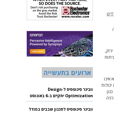
דיט
גיה
ירוק,
יתוח
ארועים בתעשייה
 אינו
יכולות
וובינר סינופסיס ל-Design
גון
Optimization יתקיים ב-6 באוגוסט
רגיה
2026
וובינר סינופסיס לתכנון שבבים במודל