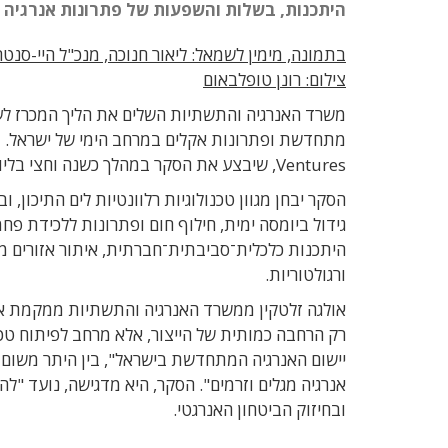
היתכנות, בשלות והשפעות של פתרונות אנרגיה 
בתמונה, מימין לשמאל: ליאור חנוכה, מנכ"ל היי-סנטר
צילום: רונן טופלבאום
Ventures, שיבצע את הסקר במהלך כשנה וחצי בליווי ועדות היגוי ומומחים בראשות משרד האנרגיה והתשתיות.
הסקר יבחן מגוון טכנולוגיות רלוונטיות לים התיכון, וב
גידול ביומסה ימית, חילוף חום ופתרונות ללכידת פח
היתכנות כלכלית־סביבתית־חברתית, איתור אזורים מי
ורגולטוריות.
אולגה זלטקין ממשרד האנרגיה והתשתיות ממקמת את 
רק הרחבה כמותית של הייצור, אלא מרחב לפיתוח טכנ
יישום האנרגיה המתחדשת בישראל", בין היתר משום ש
אנרגיה מגלים וזרמים". הסקר, היא מדגישה, נועד "ל
ובחיזוק הביטחון האנרגטי.