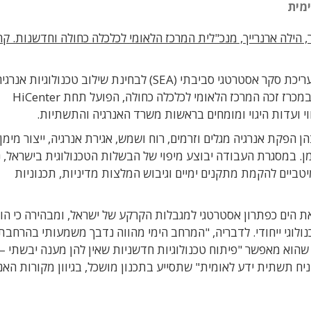
ימית
, הילה ארנרייך, מנכ"לית המרכז הלאומי לכלכלה כחולה וחדשנות. קר
משרד האנרגיה והתשתיות השלים את הליך המכרז לעריכת סקר אסטרטגי סביבתי (SEA) לבחינת שילוב טכנולוגיות אנר
מתחדשת ופתרונות אקלים במרחב הימי של ישראל. במכרז זכה המרכז הלאומי לכלכלה כחולה, הפועל תחת HiCenter
הן הפקת אנרגיה מגלים וזרמים, רוח ושמש, אגירת אנרגיה, ייצור מימן 
מן. במסגרת העבודה יבוצע מיפוי של הבשלות הטכנולוגית בישראל, נ
טביים להקמת מתקנים ימיים וגיבוש המלצות מדיניות, תכנוניות
הים כפתרון אסטרטגי למגבלות הקרקע של ישראל, ומבהירה כי הוא
ולוגי ייחודי. לדבריה, "המרחב הימי מהווה נדבך משמעותי בהרחבת 
הוא מאפשר "פיתוח טכנולוגיות חדשניות שאין להן מענה יבשתי – כ
הניח תשתית ידע לאומית" שתסייע בתכנון מושכל, בגיוון מקורות האנ