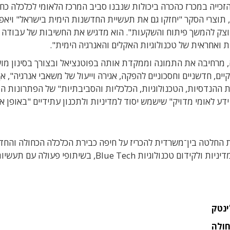
ור חנוכה, מציג את הזכייה במכרז כהכרה ביכולות שנבנו סביב המרכז הלאומי לכלכלה כ
תוצרי הסקר "יחזקו גם את תעשיית החדשנות הימית בישראל" ויאפ
 מוצק להמשך פיתוח והשקעות". הוא מדגיש את החשיבות של עבודה
ואחראית של טכנולוגיות האקלים והאנרגיה הימית".
ה, מרחיבה את התמונה וממקדת אותה בפוטנציאל ובצורך בסינון מוש
ים, חדשניים וחסכוניים להפקה, אגירה וייעול של משאבי אנרגיה", אך
 ההנדסיות, הטכנולוגיות, הכלכליות והסביבתיות" של הפתרונות המ
דע לאומי מדויק" שישמש יסוד למדיניות ולתכנון עתידיים "באופן אח
י לכלכלה כחולה הוקם ב־2022 בעקבות החלטה בין־משרדית להכריז על חיפה כבירת הכלכלה הכחולה ו
הימית של ישראל, ומשמש כמרכז ידע לאומי לפיתוח מדיניות ולקידום טכנולוגיות Blue Tech, בשיתופי פעולה עם תע
נטק
חולה