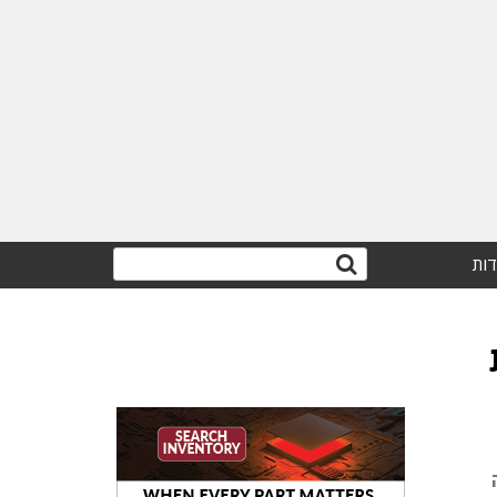
דות
ה