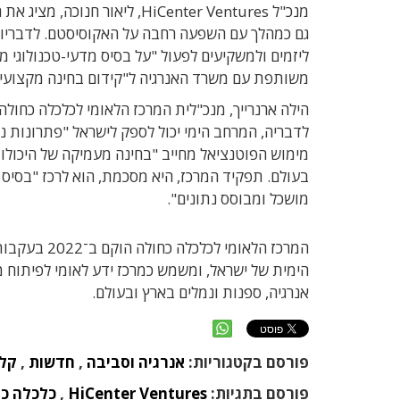
מנכ"ל HiCenter Ventures, ליא
גם כמהלך עם השפעה רחבה על האקוסיסטם. לדבריו, 
ליזמים ולמשקיעים לפעול "על בסיס מדעי-טכנולוגי
משותפת עם משרד האנרגיה ל"קידום בחינה מקצועית 
הילה ארנרייך, מנכ"לית המרכז הלאומי לכלכלה כחול
לדבריה, המרחב הימי יכול לספק לישראל "פתרונות נקי
מימוש הפוטנציאל מחייב "בחינה מעמיקה של היכולות
בעולם. תפקיד המרכז, היא מסכמת, הוא לרכז "בסיס י
מושכל ומבוסס נתונים".
המרכז הלאומ
אנרגיה, ספנות ונמלים בארץ ובעולם.
פורסם בקטגוריות:
אנרגיה וסביבה
,
חדשות
,
קלי
פורסם בתגיות:
HiCenter Ventures
,
כלכלה כ