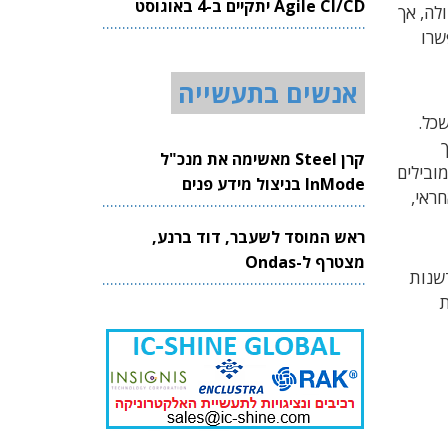
Agile CI/CD יתקיים ב-4 באוגוסט
חולה, אך
2026
שרו
אנשים בתעשייה
כל.
קרן Steel מאשימה את מנכ"ל
ובילים
InMode בניצול מידע פנים
ראי,
ראש המוסד לשעבר, דוד ברנע,
מצטרף ל-Ondas
החדשנות
שיות