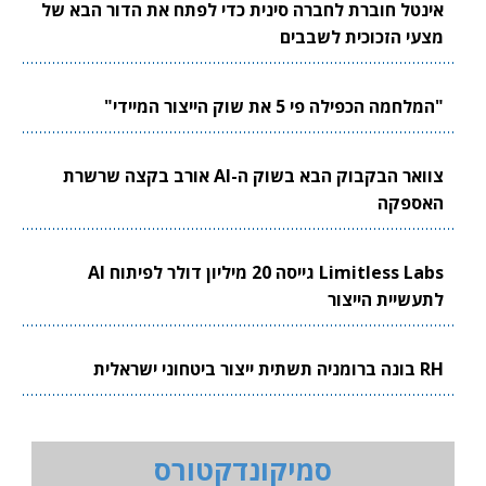
אינטל חוברת לחברה סינית כדי לפתח את הדור הבא של
מצעי הזכוכית לשבבים
"המלחמה הכפילה פי 5 את שוק הייצור המיידי"
צוואר הבקבוק הבא בשוק ה-AI אורב בקצה שרשרת
האספקה
Limitless Labs גייסה 20 מיליון דולר לפיתוח AI
לתעשיית הייצור
RH בונה ברומניה תשתית ייצור ביטחוני ישראלית
סמיקונדקטורס