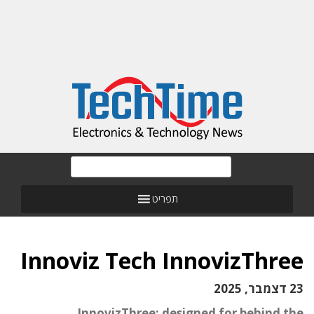
תפריט
Innoviz Tech InnovizThree
23 דצמבר, 2025
InnovizThree: designed for behind the