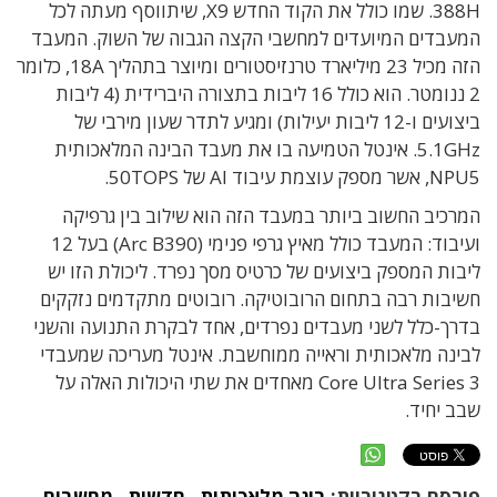
388H. שמו כולל את הקוד החדש X9, שיתווסף מעתה לכל
המעבדים המיועדים למחשבי הקצה הגבוה של השוק.
המעבד
הזה מכיל 23 מיליארד טרנזיסטורים ומיוצר בתהליך 18A, כלומר
2 ננומטר. הוא כולל
16
ליבות בתצורה היברידית
(4
ליבות
ביצועים ו
-12
ליבות יעילות
)
ומגיע לתדר שעון מירבי של
5.1GHz
. אינטל הטמיעה בו את מעבד הבינה המלאכותית
NPU5, אשר מספק עוצמת עיבוד AI של 50TOPS.
המרכיב החשוב ביותר במעבד הזה הוא שילוב בין גרפיקה
ועיבוד: המעבד כולל מאיץ גרפי פנימי (Arc B390) בעל 12
ליבות המספק ביצועים של כרטיס מסך נפרד. ליכולת הזו יש
חשיבות רבה בתחום הרובוטיקה. רובוטים מתקדמים נזקקים
בדרך-כלל לשני מעבדים נפרדים, אחד לבקרת התנועה והשני
לבינה מלאכותית וראייה ממוחשבת. אינטל מעריכה שמעבדי
Core Ultra Series 3 מאחדים את שתי היכולות האלה על
שבב יחיד.
פורסם בקטגוריות:
בינה מלאכותית
,
חדשות
,
מחשבים