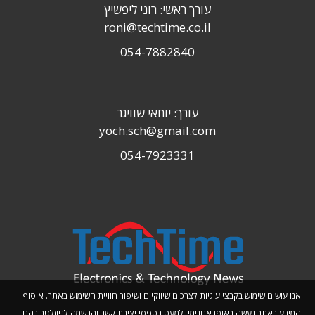
עורך ראשי: רוני ליפשיץ
roni@techtime.co.il
054-7882840
עורך: יוחאי שוויגר
yoch.sch@gmail.com
054-7923331
אנו עושים שימוש בקבצי עוגיות לצרכים שיווקיים ושיפור חוויית השימוש באתר. איסוף
המידע באתר נעשה באופן אנונימי, למעט בטפסי יצירת קשר והרשמה לניוזלטר בהם