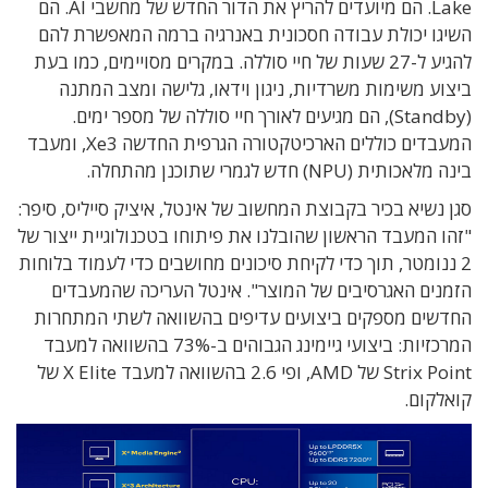
Lake. הם
מיועדים להריץ את הדור החדש של מחשבי AI. הם
השיגו יכולת עבודה חסכונית באנרגיה ברמה המאפשרת להם
להגיע ל-27 שעות של חיי סוללה. במקרים מסויימים, כמו בעת
ביצוע משימות משרדיות, ניגון וידאו, גלישה ומצב המתנה
(Standby), הם מגיעים לאורך חיי סוללה של מספר ימים.
המעבדים כוללים הארכיטקטורה הגרפית החדשה Xe3, ומעבד
בינה מלאכותית (NPU) חדש לגמרי שתוכנן מהתחלה.
סגן נשיא בכיר בקבוצת המחשוב של אינטל, איציק סייליס, סיפר:
"זהו המעבד הראשון שהובלנו את פיתוחו בטכנולוגיית ייצור של
2 ננומטר, תוך כדי לקיחת סיכונים מחושבים כדי לעמוד בלוחות
הזמנים האגרסיבים של המוצר".
אינטל העריכה שהמעבדים
החדשים מספקים ביצועים עדיפים בהשוואה לשתי המתחרות
המרכזיות: ביצועי גיימינג הגבוהים ב
-73%
בהשוואה למעבד
Strix Point
של
AMD,
ופי
2.6
בהשוואה למעבד
X Elite
של
קואלקום.