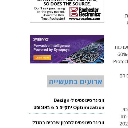
ת
C
ם (Domestic Substitution) של כלים קריטיים, כגון ציוד תחריט (Etching) ומערכות
מהווים כיום יותר מ-60%
ן בקווי הייצור ל-28 ננומטר של SMIC, הנמצאת בבעלות חלקית של ממשלת סין. הדו"ח מוסיף כי חברת Piotech
single-w) של ACM Research קיבלו גם הם
ארועים בתעשייה
וובינר סינופסיס ל-Design
Optimization יתקיים ב-6 באוגוסט
כזי.
2026
השוואה לנתוני 2022. הצמיחה הזו
וובינר סינופסיס לתכנון שבבים במודל
ורה למדיניות ממשלתית יזומה: בידיעות שהתפרסמו בעיתונות בטאיוואן נמסר שבשנת 2025