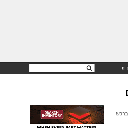
דות
ת אישורים ברכש