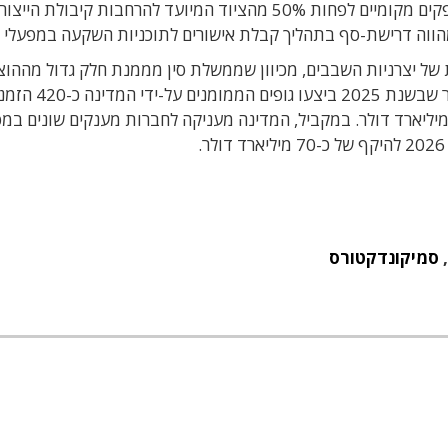
דרשו הרשויות מיצרני השבבים המקומיים לרכוש מספקים מקומיים לפחות 50% מהציוד המיועד להרחבות קיב
הווה דרישת-סף בתהליך קבלת אישורים לתוכניות השקעה במפעלי יי
ל יצרניות השבבים, מכיוון שממשלת סין מממנת חלק גדול מההוצא
העיתון הכלכלי הטאיוואני Commercial Times מסר שבשנ
י ליתוגרפיה ורכיבים נלווים בהיקף כולל של כ-120 מיליארד דולר. במקביל, המדינה מעניקה לחברות מענקים שונים
סמיקונדקטורס