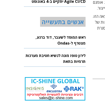
Agile CI/CD יתקיים ב-4 באוגוסט
ולת הייצור. אומנם
2026
צור.
ה הזו.
אנשים בתעשייה
ת 2025 ביצעו גופים הממומנים על-ידי המדינה כ-420 הזמנות של
 במסגרת
ראש המוסד לשעבר, דוד ברנע,
מצטרף ל-Ondas
לירון טופז מונה לנשיא חטיבת מערכות
תרמיות בתאת