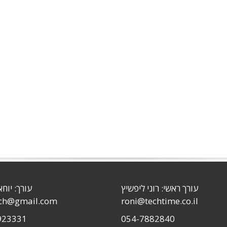
עורך ראשי: רוני ליפשיץ
עורך: יוחא
sch@gmail.com
roni@techtime.co.il
923331
054-7882840