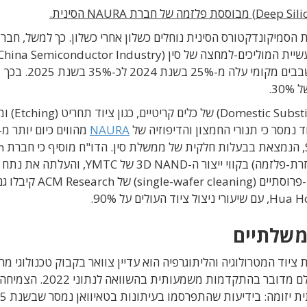
הסמיקונדקטורס הסינית נוחלים כשלון אחרי כשלון. כך למשל, חבר
שנתוני התאחדות תעשיית המוליכים-למחצה של סין (hina Semiconductor Industry
Association) מראים ששיעור השימוש בציוד ייצור שבבים מקומי עלה מ-25% בשנת 2024 לכ-35% בשנת 2025. בכך
מהדו"ח עולה שמשקל התחליפים המקומיי
NAURA
מהציוד המותק
הכפילה את חלקה בציוד PECVD (שקיעה כימית מאוזרת-פלזמה) בקווי ייצור ה-3D NAND של YMTC, והעלתה את נתח
ההתקנה שלה מ-15% ל-30%. במקביל, כלי ניקוי חד-פרוסתיים (afer cleaning
משלתיים
אנית ANUE מדווחת שבעיית ציוד המטרולוגיה והליתוגרפיה הוא עדיין צוואר בקבוק טכנולוגי מר
שיעור השימוש בתחליפים סיניים הוא 18% בלבד, אולם מדובר בהתקדמות משמעותית ב
בשימוש בציוד ייצור מקומי קש