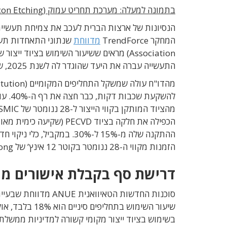
בתמונה למעלה: מערכת תחריט עמוק (Deep Silicon Etching) מבוססת פלזמה של חברת NAURA הסינית.
הנסיונות של ארצות הברית לעכב את צמיחת תעשיית 
המחקר TrendForce
מדווחת
התעשייה עברה את היעד שהוגדר לה לשנת 2025, של 30%.
להשקעת שכבות דקות, כבר חצה את רף ה-40%. עוד נמסר כי תנורי החמצון והדיפוזיה של
הזמנות מקווי ה-28 ננומטר בקוטר 12 אינץ’ של Hua Hong, עם שיעורי ניצול ציוד העולים על 90%.
דרישת סף בקבלת אישורים מ
סוכנות החדשות הטאיוו