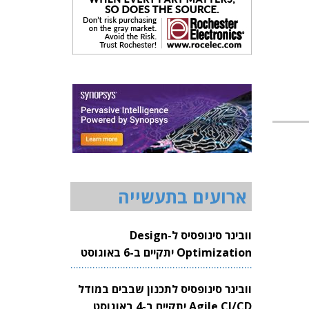
ארועים בתעשייה
וובינר סינופסיס ל-Design
Optimization יתקיים ב-6 באוגוסט
2026
וובינר סינופסיס לתכנון שבבים במודל
Agile CI/CD יתקיים ב-4 באוגוסט