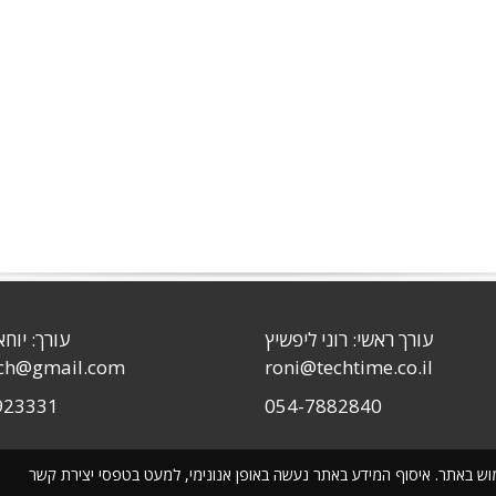
עורך ראשי: רוני ליפשיץ
עורך: יוחא
sch@gmail.com
roni@techtime.co.il
923331
054-7882840
שימוש באתר. איסוף המידע באתר נעשה באופן אנונימי, למעט בטפסי יצירת קשר