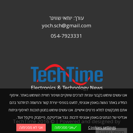
עורך: יוחאי שוויגר
yoch.sch@gmail.com
054-7923331
אנו עושים שימוש בקבצי עוגיות לצרכים שיווקיים ושיפור חוויית השימוש באתר. איסוף
המידע באתר נעשה באופן אנונימי, למעט בטפסי יצירת קשר והרשמה לניוזלטר בהם
אתם מתבקשים למלא פרטים אישיים. אנו עושים שימוש במגוון תוכנות לאיסוף וניתוח
אנליטי של הנתונים באופן אנונימי לרבות: גוגל אנליטיקס, פייסבוק פיקסל ועוד.
TechTime 2016 © | Powered and designed by
Cookies settings
אני מסכימ/ה
אני לא מסכימ/ה
Planwize
Cookies settings