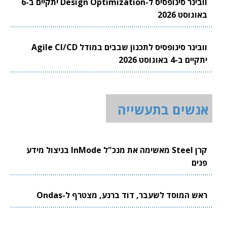
וובינר סינופסיס ל-Design Optimization יתקיים ב-6
באוגוסט 2026
וובינר סינופסיס לתכנון שבבים במודל Agile CI/CD
יתקיים ב-4 באוגוסט 2026
אנשים בתעשייה
קרן Steel מאשימה את מנכ"ל InMode בניצול מידע
פנים
ראש המוסד לשעבר, דוד ברנע, מצטרף ל-Ondas