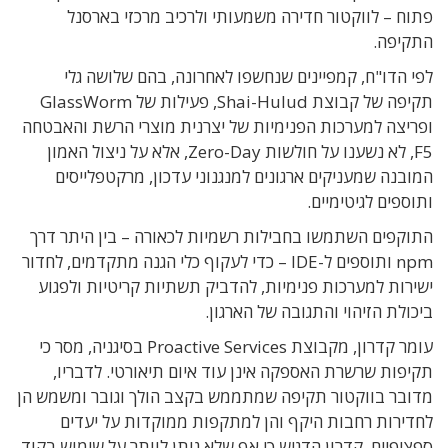
פתוח – לווקטור חדירה משמעותי ולרכיב מרכזי בארסנל
התקיפה.
לפי הדו"ח, קמפיינים שנחשפו לאחרונה, בהם שלושה גלי
תקיפה של קבוצת Shai-Hulud, פעילות של GlassWorm
ופריצה למערכות הפנימיות של יצרנית מוצרי הרשת והאבטחה
F5, לא נשענו על חולשות Zero-Day, אלא על ניצול האמון
המובנה שמעניקים ארגונים למנגנוני עדכון, מרקטפלייסים
ותוספים לגיטימיים.
התוקפים השתמשו בחבילות רשמיות לכאורה – בין היתר דרך
npm ותוספים ל-IDE – כדי לעקוף כלי הגנה מתקדמים, לחדור
ישירות למערכות פנימיות, להדביק תשתיות קריטיות ולפגוע
ביכולת הזיהוי והתגובה של הארגון.
עומר קדרון, מקבוצת Proactive Services בסיגניה, מסר כי
תקיפות שרשרת האספקה אינן עוד איום תיאורטי. לדבריו,
מדובר בווקטור תקיפה שמתממש בקצב הולך וגובר ומשמש הן
לחדירות רחבות היקף והן למתקפות ממוקדות על יעדים
ספציפיים. קדרון הדגיש כי אף שלא ניתן לוותר על שימוש בקוד