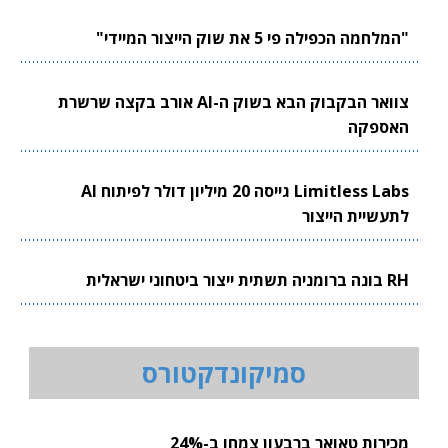
"המלחמה הכפילה פי 5 את שוק הייצור המיידי"
צוואר הבקבוק הבא בשוק ה-AI אורב בקצה שרשרת
האספקה
Limitless Labs גייסה 20 מיליון דולר לפיתוח AI
לתעשיית הייצור
RH בונה ברומניה תשתית ייצור ביטחוני ישראלית
סמיקונדקטורס
מכירות טאואר ברבעון צמחו ב-24%