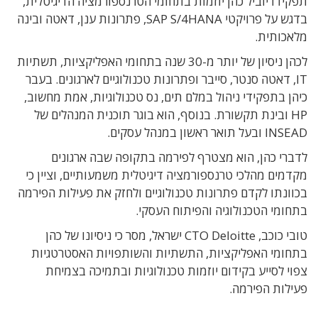
תפקידו יוביל כהן יוזמות בתחומי הטרנספורמציה הדיגיטלית,
בדגש על פרויקטי SAP S/4HANA, פתרונות ענן, דאטה ובינה
מלאכותית.
לכהן ניסיון של יותר מ-30 שנה בתחומי האפליקציות, תשתיות
IT, דאטה סנטר, סייבר ופתרונות טכנולוגיים לארגונים. בעבר
כיהן בתפקידי ניהול במלם תים, נס טכנולוגיות, אמת מחשוב,
HP ובינת תקשורת. בנוסף, הוא בוגר תוכנית המנהלים של
INSEAD ובעל תואר ראשון במנהל עסקים.
לדברי כהן, הוא מצטרף לפירמה בתקופה שבה ארגונים
מקדמים מהלכי טרנספורמציה דיגיטלית משמעותיים, וציין כי
בכוונתו לקדם פתרונות טכנולוגיים ולחזק את פעילות הפירמה
בתחומי הטכנולוגיה והפיתוח העסקי.
טובי כוכב, CTO Deloitte ישראל, מסר כי ניסיונו של כהן
בתחומי האפליקציות, התשתיות והשותפויות האסטרטגיות
צפוי לסייע בקידום יוזמות טכנולוגיות ובתמיכה בצמיחת
פעילות הפירמה.