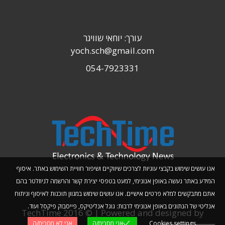
עורך: יוחאי שוויגר
yoch.sch@gmail.com
054-7923331
אנו עושים שימוש בקבצי עוגיות לצרכים שיווקיים ושיפור חוויית השימוש באתר. איסוף
המידע באתר נעשה באופן אנונימי, למעט בטפסי יצירת קשר והרשמה לניוזלטר בהם
אתם מתבקשים למלא פרטים אישיים. אנו עושים שימוש במגוון תוכנות לאיסוף וניתוח
אנליטי של הנתונים באופן אנונימי לרבות: גוגל אנליטיקס, פייסבוק פיקסל ועוד.
TechTime 2016 © | Powered and designed by
Cookies settings
אני מסכימ/ה
אני לא מסכימ/ה