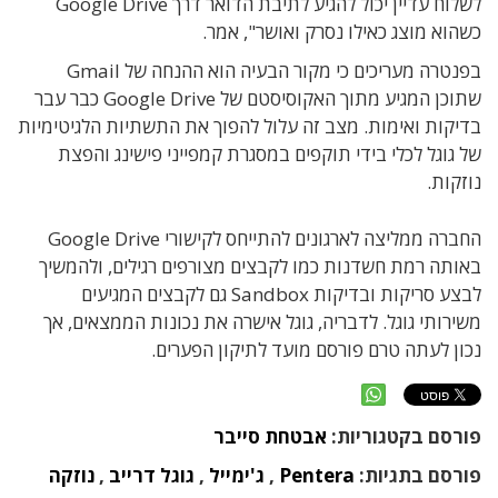
לשלוח עדיין יכול להגיע לתיבת הדואר דרך Google Drive
כשהוא מוצג כאילו נסרק ואושר", אמר.
בפנטרה מעריכים כי מקור הבעיה הוא ההנחה של Gmail
שתוכן המגיע מתוך האקוסיסטם של Google Drive כבר עבר
בדיקות ואימות. מצב זה עלול להפוך את התשתיות הלגיטימיות
של גוגל לכלי בידי תוקפים במסגרת קמפייני פישינג והפצת
נוזקות.
החברה ממליצה לארגונים להתייחס לקישורי Google Drive
באותה רמת חשדנות כמו לקבצים מצורפים רגילים, ולהמשיך
לבצע סריקות ובדיקות Sandbox גם לקבצים המגיעים
משירותי גוגל. לדבריה, גוגל אישרה את נכונות הממצאים, אך
נכון לעתה טרם פורסם מועד לתיקון הפערים.
פורסם בקטגוריות:
אבטחת סייבר
פורסם בתגיות:
Pentera
,
ג'ימייל
,
גוגל דרייב
,
נוזקה