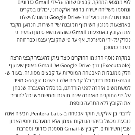
לפי ממצאי המחקר, קבצים שזוהו על-ידי Gmail כזדוניים
ונחסמו משליחה ישירה בדואר אלקטרוני, יכולים במקרים
מסוימים להיות מועלים ל-Google Drive ומשם להישלח
באמצעות מנגנון השיתוף המובנה של השירות. הנמען מקבל
את הקובץ באמצעות Gmail כשהוא נושא סימון המעיד כי
נסרק על-ידי המערכת, אף על פי שהקובץ עצמו כבר זוהה
בעבר כמסוכן.
במקרה נוסף הדגימו החוקרים כיצד ניתן להעביר קבצי הרצה
(Executable) דרך Google Drive אל Gmail באופן שעוקף
חלק ממגבלות האבטחה המוטלות על קבצים מסוג זה. בעוד ש-
Gmail חוסם בדרך כלל קבצים אלה ו-Google Drive מציג
למשתמשים אזהרה לפני הורדתם, במסלול ההעברה שנבחן
על-ידי החוקרים האזהרה אינה מוצגת והמשתמש יכול להוריד
את הקובץ ללא התרעה נוספת.
לדברי בן אילקשי, חוקר אבטחה ב-Pentera Labs, הבעיה אינה
נובעת מכשל בזיהוי הנוזקות עצמן אלא ממערכת יחסי האמון
שבין השירותים. "קובץ ש-Gmail מסמנת כזדוני ומסרבת