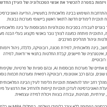
 ויזמות במטרה להכשיר את אנשי הטכנולוגיה של העידן החדש.
 והתרחבות השימוש בבינה מלאכותית בתעשייה, הודיעה האוניברסיט
תוכנית לימודים חדשה לתואר ראשון ביישומי מערכות נבונות.
וגרים לעבודה בסביבות טכנולוגיות המבוססות על בינה מלאכותית
טה, התוכנית פותחה כמענה לצורך גובר באנשי מקצוע בעלי הבנה מ
לטות וניהול תהליכים מורכבים.
 בינה מלאכותית, למידת מכונה, רובוטיקה, כלכלה, ניהול ויזמות. 
 אינטגרציה של חיישנים, קבלת החלטות בתנאי אי־ודאות, למידה
ובוטיים.
באוניברסיטה מציינים כי התוכנית תעסוק גם בהיבטים אתיים של מערכות מבוססות AI, ובהם סוגיות של פרטיות, שקיפות
 שונים, ובהם רכב אוטונומי, רובוטיקה רפואית ומערכות חכמות נוספ
מהלך רחב יותר להתאמת תוכניות הלימוד לעידן הבינה המלאכותית
לת האוניברסיטה לעדכן תוכניות קיימות ולהרחיב את הדגש על מיומ
יצירתיות, מנהיגות, עבודה בצוות ויכולת למידה עצמאית.
בוגרי התוכנית יוכלו להמשיך ללימודי תואר שני באוניברסיטה הפתוחה ללא צורך 