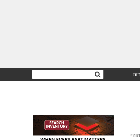
דות
ודי