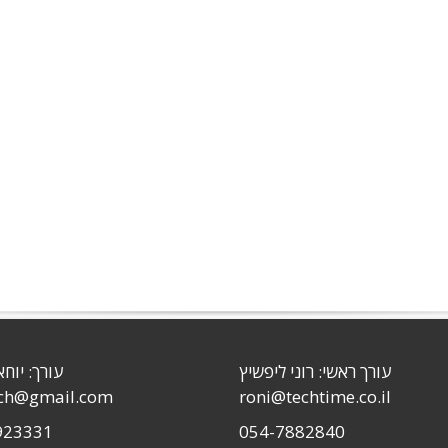
עורך ראשי: רוני ליפשיץ
עורך: יוחא
sch@gmail.com
roni@techtime.co.il
923331
054-7882840