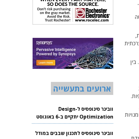
ה
,
ערכתית
בין
ארועים בתעשייה
ות.
וובינר סינופסיס ל-Design
נויות
Optimization יתקיים ב-6 באוגוסט
2026
וובינר סינופסיס לתכנון שבבים במודל
בלימודי השלמה, במסלולי MBA או בלמידת