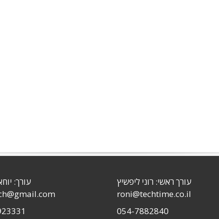
עורך ראשי: רוני ליפשיץ
עורך: יוחא
sch@gmail.com
roni@techtime.co.il
923331
054-7882840