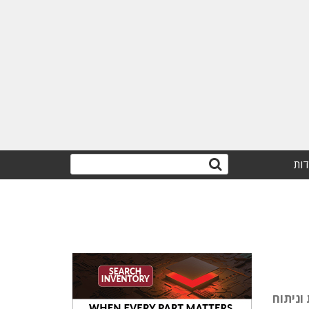
דות
וניתוח