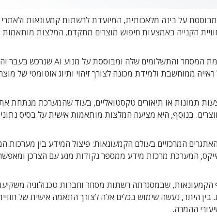
 חדשה המבוססת על בינה מלאכותית, המיועדת לרשתות קמעונאות ולאתרי
חוויית הקנייה באמצעות חיפוש מוצרים מתקדם, המלצות מותאמות 
לדברי החברה, הטכנולוגיה החדשה שולבה בפלטפורמת המסחר והתשלומים שלה ומבוססת על מ
יה ממוחשבת ולמידת מכונה לצורך זיהוי ותיוג אוטומטי של מוצרי
צעות תמונות או תיאורים טקסטואליים, בעוד שהמערכת מנתחת את
מוצרים. בנוסף, היא מציעה המלצות מותאמות אישית על בסיס נתוני 
תגרים המרכזיים בעולם הקמעונאות: פיצול המידע בין מערכות המ
 נאייקס, המערכת מרכזת מידע ממספר נקודות מגע עם הצרכן ומאפש
 הקמעונאות, שבמסגרתה רשתות מסחר וחברות טכנולוגיה משקיעו
 בין היתר, נעשה שימוש בכלים אלה לצורך התאמה אישית של חוויית
יעורי ההמרה.