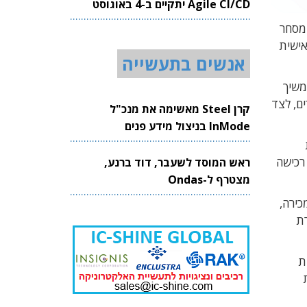
Agile CI/CD יתקיים ב-4 באוגוסט
2026
 מסחר
אישית
אנשים בתעשייה
נוע AI שנרכש בעבר והמשיך
ם, לצד
קרן Steel מאשימה את מנכ"ל
InMode בניצול מידע פנים
רכישה
ראש המוסד לשעבר, דוד ברנע,
מצטרף ל-Ondas
כירה,
רת
ת