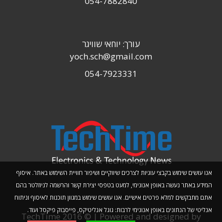
054-7882840
עורך: יוחאי שוויגר
yoch.sch@gmail.com
054-7923331
אנו עושים שימוש בקבצי עוגיות לצרכים שיווקיים ושיפור חוויית השימוש באתר. איסוף
המידע באתר נעשה באופן אנונימי, למעט בטפסי יצירת קשר והרשמה לניוזלטר בהם
אתם מתבקשים למלא פרטים אישיים. אנו עושים שימוש במגוון תוכנות לאיסוף וניתוח
אנליטי של הנתונים באופן אנונימי לרבות: גוגל אנליטיקס, פייסבוק פיקסל ועוד.
TechTime 2016 © | Powered and designed by