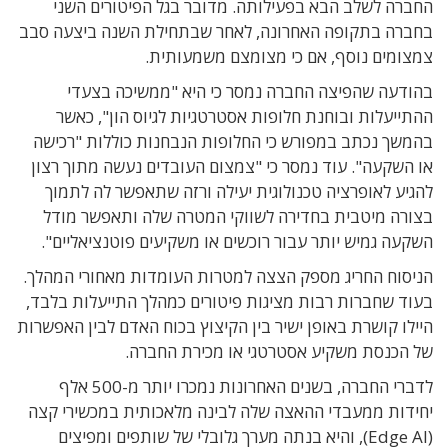
החברה לשלב הבא בפעילותה. מדובר בגל הפיטורים השני
בחברה בתקופה האחרונה, לאחר שבתחילת השנה ביצעה סבב
צמצומים נוסף, אם כי מצומצם משמעותית.
בהודעה שהפיצה החברה נמסר כי היא "ממשיכה בצעדי
ההתייעלות ובוחנת חלופות אסטרטגיות לגיוס הון", כאשר
בהמשך נכתב במפורש כי החלופות הנבחנות כוללות "רכישה
או השקעה". עוד נמסר כי "צמצום העובדים נעשה מתוך רצון
להגיע לאופרציה טכנולוגית יעילה ורזה שתאפשר לה לתמוך
בצורה מיטבית בחדירה לשווקי המטרה שלה ותאפשר מודל
השקעה גמיש יותר עבור רוכשים או משקיעים פוטנציאליים".
הניסוח החריג מספק הצצה למטרות העומדות מאחורי המהלך.
בעוד שחברות רבות מציגות פיטורים כמהלך התייעלות בלבד,
היילו קושרת באופן ישיר בין הקיצוץ בכוח האדם לבין האפשרות
של הכנסת משקיע אסטרטגי או מכירת החברה.
לדברי החברה, בשנים האחרונות נמכרו יותר מ-500 אלף
יחידות ממעבדי ההאצה שלה לבינה מלאכותית במכשירי קצה
(Edge AI), והיא בנתה מערך גלובלי של שותפים ומפיצים