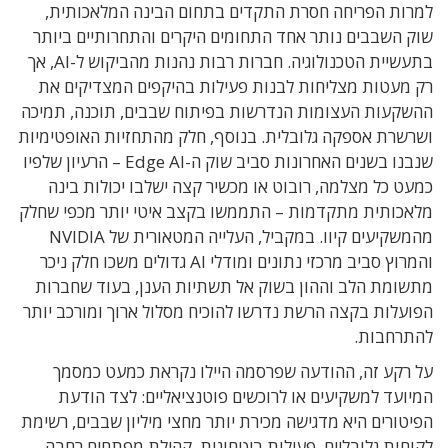
למרות הפריחה חסרת התקדים בתחום הבינה המלאכותית,
שוק השבבים נותר אחד התחומים היקרים והתחרותיים ביותר
בתעשיית הטכנולוגיה. חברות רבות נהנות מהביקוש ל-AI, אך
רק מעטות מצליחות לבנות פעילות בהיקפים המצדיקים את
ההשקעות העצומות הנדרשות בפיתוח שבבים, תוכנה, תמיכה
ושרשרת אספקה גלובלית. בנוסף, חלק מהתחזיות האופטימיות
שנבנו בשנים האחרונות סביב שוק ה-Edge AI – הרעיון שלפיו
כמעט כל מצלמה, רובוט או מכשיר קצה ישלבו יכולות בינה
מלאכותית מתקדמות – התממשו בקצב איטי יותר מכפי שחלק
מהמשקיעים קיוו. במקביל, העלייה המטאורית של
NVIDIA
והמרוץ סביב מרכזי נתונים ומודלי AI גדולים משכו חלק ניכר
מתשומת הלב וההון בשוק אל תשתיות הענן, בעוד שחברות
הפועלות בקצה הרשת נדרשו להוכיח מסלול ארוך ומורכב יותר
להתרחבות.
על רקע זה, ההודעה שפרסמה היילו נקראת כמעט כמסמך
המיועד למשקיעים או לרוכשים פוטנציאליים: לצד הודעת
הפיטורים היא מדגישה מכירת יותר מחצי מיליון שבבים, רשימת
לקוחות גלובליים, פעילות ביטחונית, קהילת מפתחים רחבה