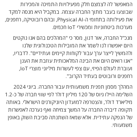
המאפשר לה לצמצם חלק מפעילויות התמיכה והמכירות
שבוצעו בעבר מתוך החברה עצמה. במקביל היא מנסה למקד
את פעילותה בתחומי ה-Physical AI, ובהם רובוטיקה, רחפנים,
מערכות ביטחוניות ומכשירי IoT חכמים.
מנכ"ל החברה, אור דנון, מסר כי "המהלכים בהם אנו נוקטים
היום יאפשרו לנו לשמר את המובילות הטכנולוגית שלנו
ולהמשיך לייצר ערך עבור לקוחות קיימים ועתידיים". לדבריו,
"אנו רואים היום את הבינה המלאכותית עוזבת את הענן
ועוברת לעולם הפיזי, עם צפי לעשרות מיליוני מוצרי IoT,
רחפנים ורובוטים בעתיד הקרוב".
המהלך מסמן תפנית משמעותית עבור החברה. ביוני 2024
השלימה היילו גיוס של 120 מיליון דולר לפי שווי חברה של כ-1.2
מיליארד דולר, והצטרפה למועדון היוניקורנים הישראלי. באותה
תקופה דיברה החברה על המשך צמיחה ואף נערכה לאפשרות
של הנפקה עתידית. אלא שמאז השתנתה סביבת השוק באופן
משמעותי.