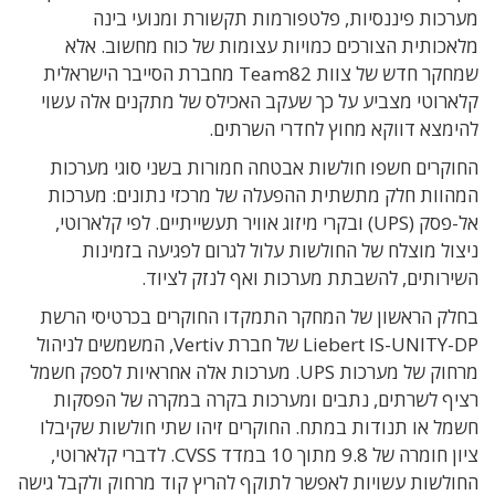
מערכות פיננסיות, פלטפורמות תקשורת ומנועי בינה
מלאכותית הצורכים כמויות עצומות של כוח מחשוב. אלא
שמחקר חדש של צוות Team82 מחברת הסייבר הישראלית
קלארוטי מצביע על כך שעקב האכילס של מתקנים אלה עשוי
להימצא דווקא מחוץ לחדרי השרתים.
החוקרים חשפו חולשות אבטחה חמורות בשני סוגי מערכות
המהוות חלק מתשתית ההפעלה של מרכזי נתונים: מערכות
אל-פסק (UPS) ובקרי מיזוג אוויר תעשייתיים. לפי קלארוטי,
ניצול מוצלח של החולשות עלול לגרום לפגיעה בזמינות
השירותים, להשבתת מערכות ואף לנזק לציוד.
בחלק הראשון של המחקר התמקדו החוקרים בכרטיסי הרשת
Liebert IS-UNITY-DP של חברת Vertiv, המשמשים לניהול
מרחוק של מערכות UPS. מערכות אלה אחראיות לספק חשמל
רציף לשרתים, נתבים ומערכות בקרה במקרה של הפסקות
חשמל או תנודות במתח. החוקרים זיהו שתי חולשות שקיבלו
ציון חומרה של 9.8 מתוך 10 במדד CVSS. לדברי קלארוטי,
החולשות עשויות לאפשר לתוקף להריץ קוד מרחוק ולקבל גישה