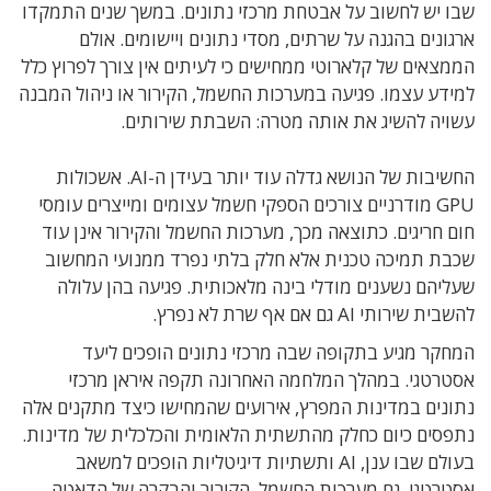
שבו יש לחשוב על אבטחת מרכזי נתונים. במשך שנים התמקדו
ארגונים בהגנה על שרתים, מסדי נתונים ויישומים. אולם
הממצאים של קלארוטי ממחישים כי לעיתים אין צורך לפרוץ כלל
למידע עצמו. פגיעה במערכות החשמל, הקירור או ניהול המבנה
עשויה להשיג את אותה מטרה: השבתת שירותים.
החשיבות של הנושא גדלה עוד יותר בעידן ה-AI. אשכולות
GPU מודרניים צורכים הספקי חשמל עצומים ומייצרים עומסי
חום חריגים. כתוצאה מכך, מערכות החשמל והקירור אינן עוד
שכבת תמיכה טכנית אלא חלק בלתי נפרד ממנועי המחשוב
שעליהם נשענים מודלי בינה מלאכותית. פגיעה בהן עלולה
להשבית שירותי AI גם אם אף שרת לא נפרץ.
המחקר מגיע בתקופה שבה מרכזי נתונים הופכים ליעד
אסטרטגי. במהלך המלחמה האחרונה תקפה איראן מרכזי
נתונים במדינות המפרץ, אירועים שהמחישו כיצד מתקנים אלה
נתפסים כיום כחלק מהתשתית הלאומית והכלכלית של מדינות.
בעולם שבו ענן, AI ותשתיות דיגיטליות הופכים למשאב
אסטרטגי, גם מערכות החשמל, הקירור והבקרה של הדאטה