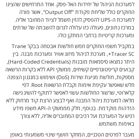
למערכות הניהול של יחידות האל-פסק. אחד התרחישים שהציגו
החוקרים כולל שליחת פקודת "Output Off", אשר מורה
למערכת ה-UPS להפסיק להזין חשמל לציוד המחובר אליה.
במרכז נתונים, פעולה כזו עלולה לגרום להשבתה של שרתים
ומערכות קריטיות ברחבי המתקן כולו.
במקביל חשפו החוקרים חמש חולשות אבטחה בבקר Trane
Tracer SC+, מערכת לניהול מיזוג אוויר ומערכות מבנה. בין
היתר נמצאו סיסמאות מובנות (Hard-Coded Credentials),
קבועים קריפטוגרפיים קשיחים, ממשקי API ללא בקרות הרשאה
מספקות, חולשת מניעת שירות (DoS) ושימוש במנגנון הצפנה
חלש שאפשר עקיפת אימות וקבלת הרשאות Root. לפי
קלארוטי, שרשור החולשות עשוי לאפשר לתוקף להשיג גישה
מלאה למערכת ניהול המבנה ואף לבצע הרצת קוד מרחוק ללא
הזדהות מוקדמת. בנוסף, חלק מממשקי ה-API חשפו מידע
רגיש על המערכת ועל רכיבים המחוברים אליה, ללא צורך
באימות משתמש.
מעבר לפרטים הטכניים, המחקר חושף שינוי משמעותי באופן