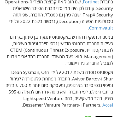
בחברת
Fortinet
, שם הוביל את קבוצת מוצרי ה-Operations
Security. קודם לכן היה ממייסדי חברת הסייבר הישראלית
TrapX Security, שבה כיהן גם כמנכ"ל. החברה, שפיתחה
טכנולוגיות הטעיה (Deception), נרכשה בשנת 2022 על ידי
.
Commvault
במסגרת תפקידו החדש באקסוניוס יתמקד בן סימון בקידום
פעילות החברה בתחומי מודיעין נכסי סייבר וניהול חשיפות,
לרבות קטגוריית CTEM (Continuous Threat Exposure
Management). הוא יפעל ממשרדי החברה בתל אביב וידווח
למנכ"ל החברה, ג'ו דיימונד.
אקסוניוס נוסדה בשנת 2017 על ידי Dean Sysman, Ofri
Shur ו-Avivor Bartov. החברה מפתחת פלטפורמה לניהול
ומיפוי נכסי סייבר בארגונים, ומעסיקה כיום יותר מ-700 עובדים
ברחבי העולם. לפי החברה, היא גייסה עד היום למעלה מ-595
מיליון דולר ממשקיעים, בהם Lightspeed Venture
Accel
Partners,
ו-Bessemer Venture Partners.