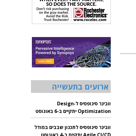
ארועים בתעשייה
וובינר סינופסיס ל-Design
Optimization יתקיים ב-6 באוגוסט
2026
וובינר סינופסיס לתכנון שבבים במודל
Agile CI/CD יתקיים ב-4 באוגוסט