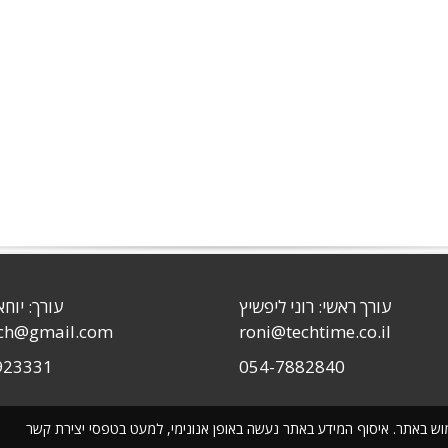
עורך ראשי: רוני ליפשיץ
עורך: יוחא
sch@gmail.com
roni@techtime.co.il
923331
054-7882840
שימוש באתר. איסוף המידע באתר נעשה באופן אנונימי, למעט בטפסי יצירת קשר