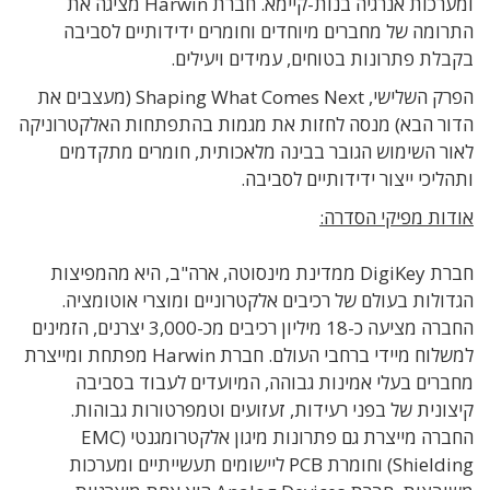
ומערכות אנרגיה בנות-קיימא. חברת Harwin מציגה את
התרומה של מחברים מיוחדים וחומרים ידידותיים לסביבה
בקבלת פתרונות בטוחים, עמידים ויעילים.
הפרק השלישי, Shaping What Comes Next (מעצבים את
הדור הבא) מנסה לחזות את מגמות בהתפתחות האלקטרוניקה
לאור השימוש הגובר בבינה מלאכותית, חומרים מתקדמים
ותהליכי ייצור ידידותיים לסביבה.
אודות מפיקי הסדרה:
חברת DigiKey ממדינת מינסוטה, ארה"ב, היא מהמפיצות
הגדולות בעולם של רכיבים אלקטרוניים ומוצרי אוטומציה.
החברה מציעה כ-18 מיליון רכיבים מכ-3,000 יצרנים, הזמינים
למשלוח מיידי ברחבי העולם. חברת Harwin מפתחת ומייצרת
מחברים בעלי אמינות גבוהה, המיועדים לעבוד בסביבה
קיצונית של בפני רעידות, זעזועים וטמפרטורות גבוהות.
החברה מייצרת גם פתרונות מיגון אלקטרומגנטי (EMC
Shielding) וחומרת PCB ליישומים תעשייתיים ומערכות