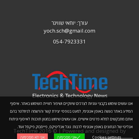
עורך: יוחאי שוויגר
yoch.sch@gmail.com
054-7923331
אנו עושים שימוש בקבצי עוגיות לצרכים שיווקיים ושיפור חוויית השימוש באתר. איסוף
המידע באתר נעשה באופן אנונימי, למעט בטפסי יצירת קשר והרשמה לניוזלטר בהם
אתם מתבקשים למלא פרטים אישיים. אנו עושים שימוש במגוון תוכנות לאיסוף וניתוח
אנליטי של הנתונים באופן אנונימי לרבות: גוגל אנליטיקס, פייסבוק פיקסל ועוד.
TechTime 2016 © | Powered and designed by
Cookies settings
אני מסכימ/ה
אני לא מסכימ/ה
Planwize