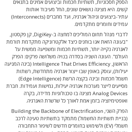
הספק חסכוניות, תשתיות חכמות וביצועים אמינים בתנאים
קשים. היא מציגה נושאים שונים, החל מעיבוד אותות
עתיר-ביצועים וניהול אנרגיה, ועד מחברים (Interconnects)
עמידים וחומרים מתקדמים.
לדברי מנהל תחום המוליכים למחצה ב-DigiKey, קן פקסטון,
"בעונה הזאת אנו בוחנים כיצד אלקטרוניקה מתקדמת תורמת
לאנרגיה נקייה יותר, תשתיות חכמות ומשפיעה ממשית על
העולם". העונה השניה בסדרה בנויה משלושה פרקים: הפרק
הראשון, Intelligence That Drives Efficiency (בינה המניעה
יעילות), עוסק באופן שבו ייצור אנרגיה מתחדשת, רשתות
חשמל חכמות ובינה בקצה הרשת (Edge Intelligence)
מסייעים לייצר מערכות אנרגיה יעילות, גמישות ועמידות. חברת
Analog Devices מציגה בו טכנולוגיות מדידה, בקרה
ואופטימיזציה בזמן אמת לאורך כל שרשרת האנרגיה.
הפרק השני, Building the Backbone of Electrification
(בניית תשתיות החשמול) מתמקד בתשתיות טעינה לרכב
חשמלי (EV) ולשימוש בחומרים חדשים לשיפור התחבורה