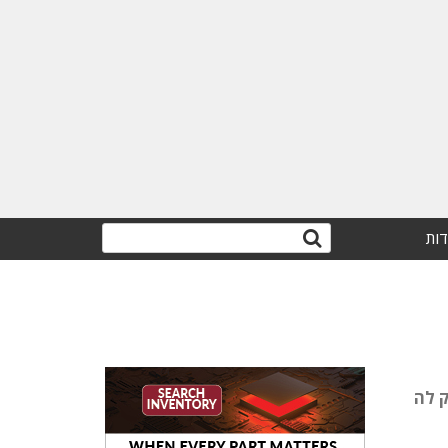
דות
 לה