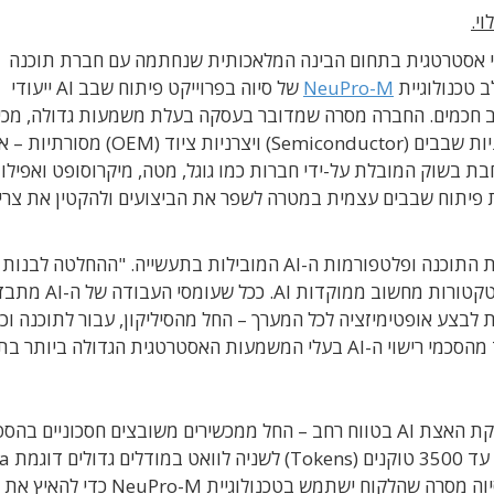
י.
י אסטרטגית בתחום הבינה המלאכותית שנחתמה עם חברת תוכנה
 טכנולוגיית
NeuPro-M
של סיוה בפרוייקט פיתוח שבב
AI
ייעודי
 חכמים
.
החברה מסרה שמדובר בעסקה בעלת משמעות גדולה, מכיו
יות שבבים
(Semiconductor)
ויצרניות ציוד
(OEM)
מסורתיות
–
א
בשוק המובלת על-ידי חברות כמו גוגל, מטה, מיקרוסופט ואפילו
את הביצועים ולהקטין את
צרי
 התוכנה ופלטפורמות ה
-AI
המובילות בתעשייה. "ההחלטה לבנות
טורות מחשוב ממוקדות AI
.
ככל שעומסי העבודה של ה-
AI
מתבזר
 לבצע אופטימיזציה לכל המערך
–
החל מהסיליקון, עבור לתוכנה וכ
מהסכמי רישוי ה
-AI
בעלי המשמעות האסטרטגית הגדולה ביותר בת
ת האצת
AI
בטווח רחב
–
החל ממכשירים משובצים חסכוניים בהספ
. היא מגיעה לעוצמ
בטכנולוגיית
NeuPro-M כדי להאיץ 