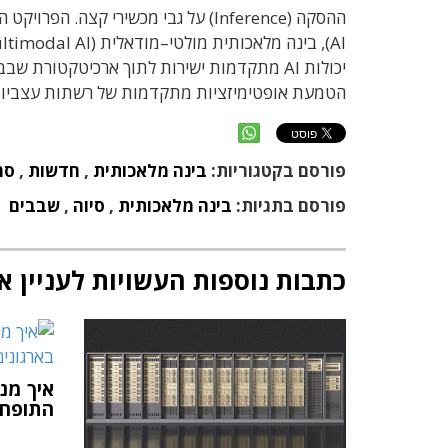
ה
הסקה
(Inference)
על גבי מכשירי קצה
.
הפרויקט ה
AI),
בינה מלאכותית מולטי
–
מודאלית
(Multimodal AI)
יכולות
AI
מתקדמות ישירות לתוך ארכיטקטורת שבב
הטמעת אופטימיזציות מתקדמות של רשתות עצביו
פורסם בקטגוריות:
בינה מלאכותית
,
חדשות
,
סמ
פורסם בתגיות:
בינה מלאכותית
,
סיוה
,
שבבים
כתבות נוספות העשויות לעניין א
התופח 