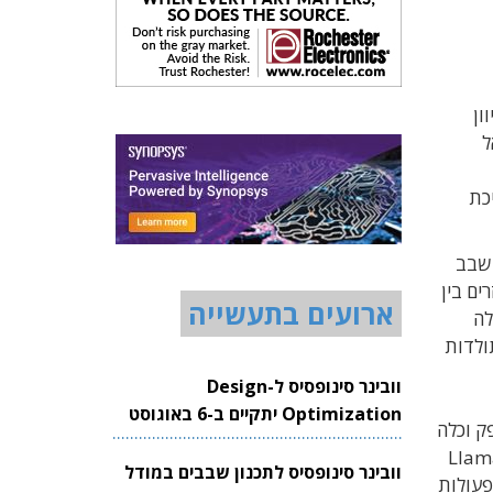
ון
ל
כת
 שבב
ים בין
ארועים בתעשייה
לה
ולדות
וובינר סינופסיס ל-Design
Optimization יתקיים ב-6 באוגוסט
ק וכלה
2026
ת עיבוד של עד 3500 טוקנים (Tokens) לשניה לוואט במודלים גדולים דוגמת Llama
וובינר סינופסיס לתכנון שבבים במודל
את פעולות