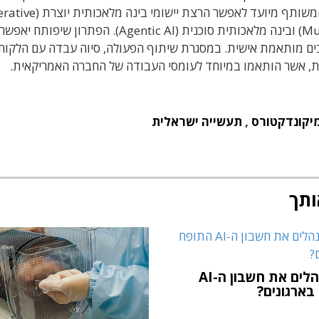
משותף מיועד לאפשר
הרצת יישומי בינה מלאכותית יוצרת
erative
ובינה מלאכותית סוכנית
(Agentic AI). הפתרון שיפותח י
אפשר 
ים מותאמת אישית
. במסגרת שיתוף הפעולה,
סיוה עבדה עם הלקוח 
ת
,
אשר הותאמו במיוחד לעומסי העבודה של החברה האמריקאית
.
יקונדקטורס
,
תעשייה ישראלית
ותך
איך מנהלים את חשבון ה-AI
בארגונים?