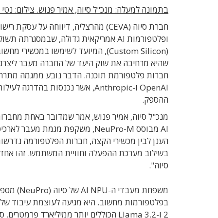
בתמונה למעלה: מנכ"ל סיוה, אמיר פנוש. צילום: נטי לו
חברת סיוה
(CEVA) מהרצליה, דיווחה על עסקת
רישו
ופלטפורמות
AI
אמריקאית גדולה, שבמסגרתה
תשולב
(Custom Silicon),
המיועד לשימשו במכשירי מחשוב
שהיא מרחיבה את שוק היעד של החברה מעבר ל
יצרנ
חברות פלטפורמת תוכנה. הדבר נובע ממגמה מתרחבת 
OpenAI ו-Anthropic, אשר נכנסות בהדרגה לעילות פיתוח שבבים עצמית במטרה לשפר
ההספק
.
מנכ"ל סיוה,
אמיר פנוש
, אמר שמדובר ב
אחת מחברות
AI
מבוסס
NeuPro-M,
משקפת מגמת מעבר לארכיטק
הענן לבין מכשירי הקצה
,
חברות הפלטפורמה נדרשות
בשילוב מערכת ההפעלה וחוויית המשתמש
.
זהו אחד 
סיוה
".
משפחת מעבדי ה
-AI NPU
של סיוה
(NeuPro)
מספק
בפלטפורמות מחשוב
2 ו-Llama 3.2 הכוללים יותר ממיליארד פרמטרים. סיוה מסרה שהלקוח ישתמש