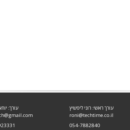
עורך ראשי: רוני ליפשיץ
עורך: יוחא
sch@gmail.com
roni@techtime.co.il
923331
054-7882840