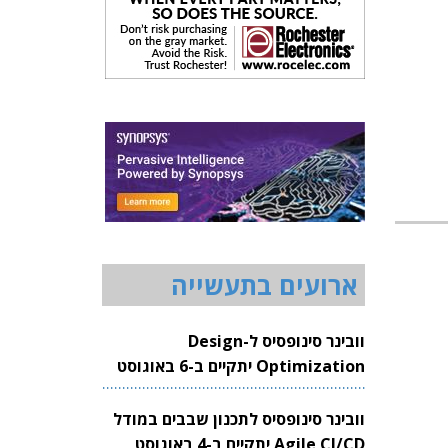
ארועים בתעשייה
וובינר סינופסיס ל-Design
Optimization יתקיים ב-6 באוגוסט
2026
וובינר סינופסיס לתכנון שבבים במודל
Agile CI/CD יתקיים ב-4 באוגוסט