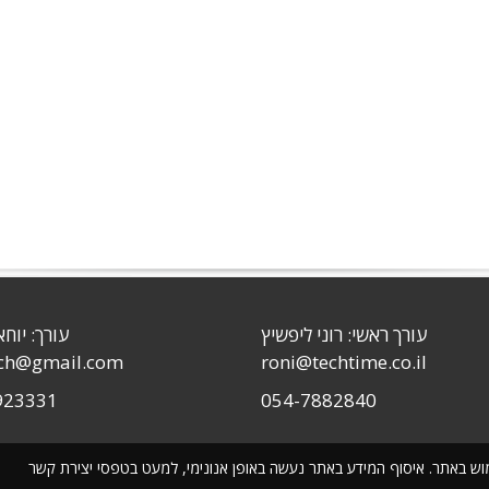
עורך ראשי: רוני ליפשיץ
עורך: יוחא
sch@gmail.com
roni@techtime.co.il
923331
054-7882840
שימוש באתר. איסוף המידע באתר נעשה באופן אנונימי, למעט בטפסי יצירת קשר