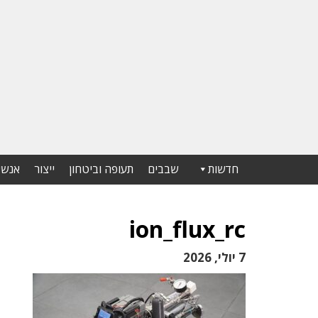
חדשות
שבבים
תעופה וביטחון
ייצור
אנשי
ion_flux_rc
7 יולי, 2026