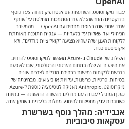
OpenAI
עבור מיקרוסופט, השותפות עם אנטרופיק מהווה צעד נוסף
בדוקטרינה החדשה: לא עוד הסתמכות מוחלטת על שותף
אחד. אחרי שנה רצופת מתחים עם OpenAI — מהמשבר
הניהולי ועד שאלות על בלעדיות — ענקית התוכנה מאותתת
ללקוחות הענן שלה שהיא מציעה "קואליציית מודלים", ולא
אקוסיסטם סגור.
השילוב של Claude ב-Azure מאפשר למיקרוסופט להרחיב
את היצע ה-AI שלה בתחום הארגוני והרגולטורי, שבו לא פעם
נדרשת ללקוחות גמישות בבחירת מודלים לצרכים שונים:
בטיחות, פרטיות, פרשנות, עלויות או ביצועים. מבחינתה של
מיקרוסופט, Anthropic מעניקה לגיטימציה נוספת ל-Azure
כענן המוביל לעבודה עם מודלים מהשורה הראשונה — במיוחד
כשחברות ענק מחפשות להימנע מתלות בלעדית בשחקן אחד.
אנבידיה: מהלך נוסף בשרשרת
עסקאות סיבוביות