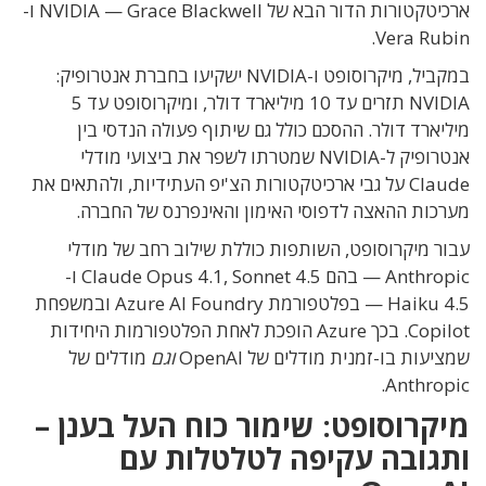
ארכיטקטורות הדור הבא של NVIDIA — Grace Blackwell ו-
Vera Rubin.
במקביל, מיקרוסופט ו-NVIDIA ישקיעו בחברת אנטרופיק:
NVIDIA תזרים עד 10 מיליארד דולר, ומיקרוסופט עד 5
מיליארד דולר. ההסכם כולל גם שיתוף פעולה הנדסי בין
אנטרופיק ל-NVIDIA שמטרתו לשפר את ביצועי מודלי
Claude על גבי ארכיטקטורות הצ'יפ העתידיות, ולהתאים את
מערכות ההאצה לדפוסי האימון והאינפרנס של החברה.
עבור מיקרוסופט, השותפות כוללת שילוב רחב של מודלי
Anthropic — בהם Claude Opus 4.1, Sonnet 4.5 ו-
Haiku 4.5 — בפלטפורמת Azure AI Foundry ובמשפחת
Copilot. בכך Azure הופכת לאחת הפלטפורמות היחידות
שמציעות בו-זמנית מודלים של OpenAI
וגם
מודלים של
Anthropic.
מיקרוסופט: שימור כוח העל בענן –
ותגובה עקיפה לטלטלות עם