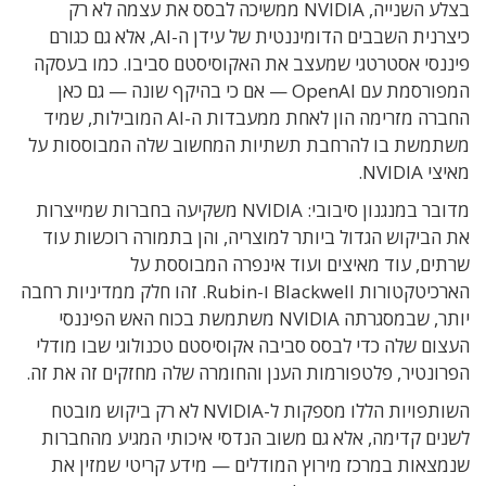
בצלע השנייה, NVIDIA ממשיכה לבסס את עצמה לא רק
כיצרנית השבבים הדומיננטית של עידן ה-AI, אלא גם כגורם
פיננסי אסטרטגי שמעצב את האקוסיסטם סביבו. כמו בעסקה
המפורסמת עם OpenAI — אם כי בהיקף שונה — גם כאן
החברה מזרימה הון לאחת ממעבדות ה-AI המובילות, שמיד
משתמשת בו להרחבת תשתיות המחשוב שלה המבוססות על
מאיצי NVIDIA.
מדובר במנגנון סיבובי: NVIDIA משקיעה בחברות שמייצרות
את הביקוש הגדול ביותר למוצריה, והן בתמורה רוכשות עוד
שרתים, עוד מאיצים ועוד אינפרה המבוססת על
הארכיטקטורות Blackwell ו-Rubin. זהו חלק ממדיניות רחבה
יותר, שבמסגרתה NVIDIA משתמשת בכוח האש הפיננסי
העצום שלה כדי לבסס סביבה אקוסיסטם טכנולוגי שבו מודלי
הפרונטיר, פלטפורמות הענן והחומרה שלה מחזקים זה את זה.
השותפויות הללו מספקות ל-NVIDIA לא רק ביקוש מובטח
לשנים קדימה, אלא גם משוב הנדסי איכותי המגיע מהחברות
שנמצאות במרכז מירוץ המודלים — מידע קריטי שמזין את