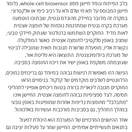
בלב הפיתוח עומד חיישן מסוג whole-cell biosensor, כלומר
חיישן המבוסס על תא חי שלם ולא על רכיב כימי או אלקטרוני.
במקרה זה מדובר בחיידק מהונדס גנטית, שבתוכו הוטמעה
מערכת בקרה גנטית שמתרגמת נוכחות של חומצה אצטית
לאות מדיד. החוקרים השתמשו ברגולטור שעתוק חיידקי טבעי,
שמגיב באופן סלקטיבי לחומצה אצטית. כאשר המולקולה
נקשרת אליו, מופעלת שרשרת תגובות תאית שמובילה לביטוי
של מערכת ביולומינצנטית. התוצאה היא פליטת אור,
שעוצמתה משקפת באופן ישיר את ריכוז החומצה בסביבה.
הגישה הזו מאפשרת רגישות גבוהה במיוחד גם בריכוזים נמוכים,
הרלוונטיים לשלבים מוקדמים של קלקול. בניסויים הראו
החוקרים תגובה לינארית ברורה בטווח ריכוזים אופייני לתהליכי
תסיסה, לצד ספציפיות גבוהה לחומצה אצטית. החיישן אינו
“מתבלבל” מחומצות נדיפות אחרות שמופיעות באופן טבעי
במהלך התהליך, גם בסביבות מורכבות ועשירות באלכוהול.
אחד ההישגים המרכזיים של המערכת הוא היכולת לפעול
בתנאים תעשייתיים אמיתיים. החיישן שמר על פעילות יציבה גם