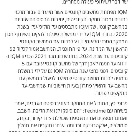
של דבר לשיתופי פעולה מסחריים.
IQM מפתחת מחשבים קוונטיים אשר מיועדים עבור מרכזי
נתונים ומכוני מחקר. הקיוביטים, יחידות הבסיס החישוביות
במחשב קוונטי, של IQM מתבססים על מוליכי-על. בשנת
2020 נבחרה IQM על ידי ממשלת פינלנד להקים בשיתוף מכון
המחקר הטכני הלאומי VTT לבנות את המחשב הקוונטי
הראשון של המדינה. על פי התוכנית, המחשב אמור לכלול 52
קיוביטים עד שנת 2024. בחודש נובמבר 2021 הכריזו IQM ו-
NTT על הגעה לאבן דרך של מחשב קוונטי עובד עם 5
קיוביטים. לפני כחצי שנה נבחרה IQM גם על ידי ממשלת
גרמניה לבנות מחשב קוונטי שמיועד לפעול בממשק עם
מחשב-על ולהאיץ פתרון בעיות חישוביות שמחשבי-על
מתקשים לפתור.
פרופ' כץ, המוביל את המחקר באוניברסיטה העברית, אמר
בשיחה עם Techtime: "הם סיפקו לנו את הליבה, השבב,
ואנחנו מספקים את המעטפת שכוללת ציוד קירור, בקרה,
סימולציה, אלקטרוניקה וכדומה. אנחנו חוקרים את תהליך