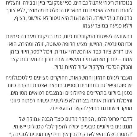
בנוכחות ריכוזי אתנול גבוהים, כפי שמקובל ביין ובבירה, והצליח
לזהות חומצה אצטית גם מהאדים הנפלטים מהמוצר, ללא צורך
בדגימת נוזל ישירה. המשמעות היא ניטור לא פולשני, רציף,
וללא פגיעה במוצר עצמו.
בהשוואה לשיטות המקובלות כיום, כמו בדיקות מעבדה כימיות
וכרומטוגרפיה, החיישן מציע חלופה פשוטה, זולה ומהירה. הוא
אינו דורש ציוד כבד או הכשרה ייעודית, ויכול לספק חיווי בזמן
אמת – יתרון משמעותי בתעשייה שבה חלון ההתערבות קצר
והנזק הכלכלי מקלקול עלול להיות גדול.
מעבר לעולם המזון והמשקאות, החוקרים מציינים כי לטכנולוגיה
יש פוטנציאל גם בתחומים נוספים. חומצה אצטית נחקרת כיום
כסמן ביולוגי בתהליכים פיזיולוגיים ובמצבים רפואיים מסוימים,
והיכולת לזהות אותה בצורה לא פולשנית עשויה לפתוח כיווני
מחקר ויישום גם מחוץ להקשר התעשייתי.
לדברי פרופ’ הלמן, המחקר מדגים כיצד הבנה עמוקה של
מנגנונים ביולוגיים טבעיים יכולה להפוך לכלי טכנולוגי יישומי.
“המטרה שלנו היא לא רק להבין איך חיידקים מגיבים לסביבה,”