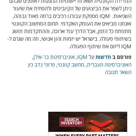
המדידה הקוונטית ושאלות יישומיות הנוגעות לאופנים שבהם
ניתן לשפר את הביצועים של הקיוביטים ולהפחית את שיעור
השגיאות. IQM מספקת עבורנו רכיבים ברמה מאוד גבוהה,
ואנחנו מביאים את העומק האקדמי. תחום המחשוב הקוונטי
מתפתח כל הזמן, אבל הדרך עוד ארוכה, וההתקדמות תושג
בשיתופי פעולה. בישראל יש יזמות והון אנושי, וזה מה שגרם ל-
IQM ליזום את שיתוף הפעולה.
פורסם ב
חדשות
על
IQM
,
אוניברסיטת בר-אילן
,
האוניברסיטה העברית
,
מחשב קוונטי
,
פרופ' נדב כץ
השאר תגובה