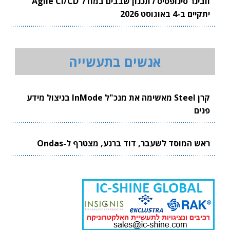
וובינר סינופסיס לתכנון שבבים במודל Agile CI/CD
יתקיים ב-4 באוגוסט 2026
אנשים בתעשייה
קרן Steel מאשימה את מנכ"ל InMode בניצול מידע
פנים
ראש המוסד לשעבר, דוד ברנע, מצטרף ל-Ondas