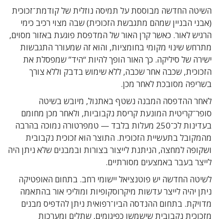
השיטה החדשה מבוססת על תמיסה נוזלית של קודמת־זכוכית
(אבני הבניין שמהם מתגבשת הזכוכית) שבה מצוי רכיב כימי
הרגיש לאור. כאשר קרן האור של המדפסת פוגעת באזור מסוים,
מתרחש שינוי מקומי בחומציות, והוא זה שמעורר התגבשות
ישירה של סיליקה. כך האור הופך להיות “היד” שמפסלת את
הזכוכית, שכבה אחר שכבה, ללא שימוש בדבק וללא צורך
בשריפה מסובכת לאחר מכן.
לאחר ההדפסה המבנה נשטף באתנול, מיובש בשיטה
סופר־קריטית המונעת קריסת נקבוביות, ולאחר מכן מחומם
בעדינות לכ־250 מעלות בלבד — טמפרטורה נמוכה בהרבה
מהמקובל בתעשיית הזכוכית. התוצר הוא זכוכית נקבובית
ושקופה למחצה, הניתנת לייצור בצורות ובמבנים שלא ניתן היה
לייצר בעבר באמצעים מסורתיים.
לשיטה החדשה יש פוטנציאל יישומי רחב. בתחום האופטיקה
ניתן יהיה לייצר עדשות מיקרוסקופיות ומוליכי אור בהתאמה
מדויקת. בתחום ההנדסה הביו־רפואית ניתן להדפיס מבנים
מזכוכית נקבובית שישמשו כפיגומים, שתלים ומערכות