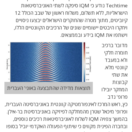
Techtime נודע כי IQM סיפקה לשתי האוניברסיטאות
הישראליות, ללא תשלום, משלוח ראשון של שבב הכולל 12
קיוביטים, מתוך מטרה שהחוקרים הישראלים יבצעו ניסויים
ויחקרו היבטים יישומיים שונים של הרכיבים הקוונטיים הללו,
וישתפו את IQM בידע ובממצאים.
מדובר ברכיב
חומרה חלקי
ולא במעבד
קוונטי מלא.
את שתי
קבוצות
תוצאות מדידה שהתבצעה באוני' העברית
המחקר יובילו
פרופ' נדב
כץ, ראש המרכז לאינפורמטיקה קוונטית באוניברסיטה העברית,
ופרופ' מיכאל שטרן מהמחלקה לפיזיקה באוניברסיטת בר-אילן.
בהמשך צפויה IQM לשלוח לאוניברסיטאות רכיבים נוספים,
ובחברה הפינית מקווים כי שיתוף הפעולה האקדמי יוביל בסופו