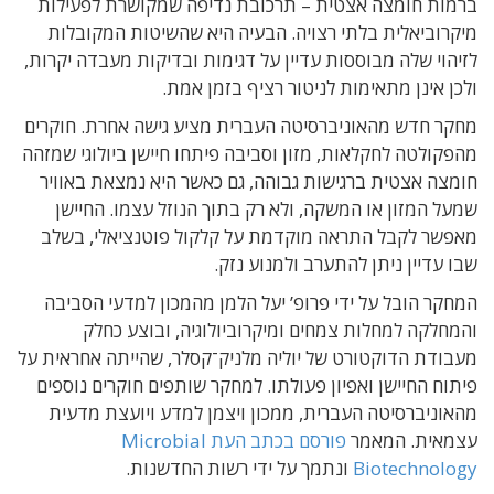
ברמות חומצה אצטית – תרכובת נדיפה שמקושרת לפעילות
מיקרוביאלית בלתי רצויה. הבעיה היא שהשיטות המקובלות
לזיהוי שלה מבוססות עדיין על דגימות ובדיקות מעבדה יקרות,
ולכן אינן מתאימות לניטור רציף בזמן אמת.
מחקר חדש מהאוניברסיטה העברית מציע גישה אחרת. חוקרים
מהפקולטה לחקלאות, מזון וסביבה פיתחו חיישן ביולוגי שמזהה
חומצה אצטית ברגישות גבוהה, גם כאשר היא נמצאת באוויר
שמעל המזון או המשקה, ולא רק בתוך הנוזל עצמו. החיישן
מאפשר לקבל התראה מוקדמת על קלקול פוטנציאלי, בשלב
שבו עדיין ניתן להתערב ולמנוע נזק.
המחקר הובל על ידי פרופ’ יעל הלמן מהמכון למדעי הסביבה
והמחלקה למחלות צמחים ומיקרוביולוגיה, ובוצע כחלק
מעבודת הדוקטורט של יוליה מלניק־קסלר, שהייתה אחראית על
פיתוח החיישן ואפיון פעולתו. למחקר שותפים חוקרים נוספים
מהאוניברסיטה העברית, ממכון ויצמן למדע ויועצת מדעית
עצמאית. המאמר
פורסם בכתב העת Microbial
Biotechnology
ונתמך על ידי רשות החדשנות.