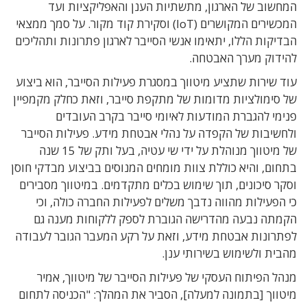
המחשוב של הארגון, מתשתיות הענן והאפליקציות ועד
המכשירים המקושרים (IoT) וסקירת קוד מקור. על סמך ממצאי
הבדיקות הללו, יתאימו אנשי הסייבר לארגון פתרונות ותהליכים
להידוק מערך האבטחה.
עוד שירות שתציע מיטווך במסגרת פעילות
הסייבר, הוא ביצוע
של סימולציות מדומות של מתקפת סייבר, וזאת כחלק מקמפיין
פנימי להגברת המודעות לאיומי סייבר בקרב העובדים
ולחשיבות של הקפדה על נהלי אבטחת מידע. פעילות הסייבר
של מיטווך
מנוהלת על ידי שי עטיה, בעל ותק של 15 שנה
בתחום, והיא כוללת צוות מומחים המנוסים בביצוע מבדקי חוסן
וסקר סיכונים, תוך שימוש בכלים מתקדמים.
במיטווך מסבירים
כי הפעילות מהווה נדבך משלים לפעילות החברה כולה, וכי
הקמתה נבעה מהדרישה הגוברת לספק ללקוחות מענה גם
לפתרונות אבטחת מידע, וזאת על רקע המעבר הגובר לעבודה
מהבית ולשימוש בשירותי ענן.
מנהל הפיתוח העסקי של פעילות הסייבר של מיטווך, אמיר
מיטווך [בתמונה למעלה], הסביר את המהלך: "הכניסה לתחום