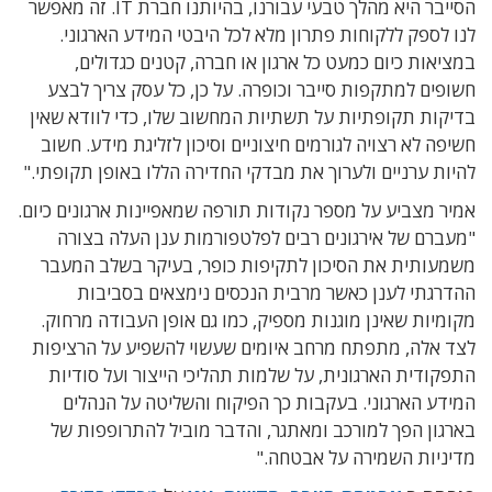
הסייבר היא מהלך טבעי עבורנו, בהיותנו חברת IT. זה מאפשר
לנו לספק ללקוחות פתרון מלא לכל היבטי המידע הארגוני.
במציאות כיום כמעט כל ארגון או חברה, קטנים כגדולים,
חשופים למתקפות סייבר וכופרה. על כן, כל עסק צריך לבצע
בדיקות תקופתיות על תשתיות המחשוב שלו, כדי לוודא שאין
חשיפה לא רצויה לגורמים חיצוניים וסיכון לזליגת מידע. חשוב
להיות ערניים ולערוך את מבדקי החדירה הללו באופן תקופתי."
אמיר מצביע על מספר נקודות תורפה שמאפיינות ארגונים כיום.
"מעברם של אירגונים רבים לפלטפורמות ענן העלה בצורה
משמעותית את הסיכון לתקיפות כופר, בעיקר בשלב המעבר
ההדרגתי לענן כאשר מרבית הנכסים נימצאים בסביבות
מקומיות שאינן מוגנות מספיק, כמו גם אופן העבודה מרחוק.
לצד אלה, מתפתח מרחב איומים שעשוי להשפיע על הרציפות
התפקודית הארגונית, על שלמות תהליכי הייצור ועל סודיות
המידע הארגוני. בעקבות כך הפיקוח והשליטה על הנהלים
בארגון הפך למורכב ומאתגר, והדבר מוביל להתרופפות של
מדיניות השמירה על אבטחה."