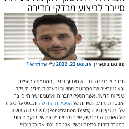
סייבר לביצוע מבדקי חדירה
פורסם בתאריך
אוגוסט 23, 2022
ע"י
Techtime
חברת שירותי ה-IT "י.א מיטווך ובניו", המתמחה בהפצה
ובאינטגרציה של פתרונות מחשוב ומערכות מידע, השיקה
פעילות חדשה, אשר תספק לחברות וארגונים שירותי סייבר
ואבטחת מידע. השירות של
הפעילות החדשה
יתבסס על ביצוע
של מבדקי חדירה (Penetration Tests) לתשתיות המחשוב
של הארגון. המבדקים, אשר מדמים פריצה של תוקף חיצוני
במטרה לזהות פרצות וכשלי אבטחה, יכסו את כל היבטי