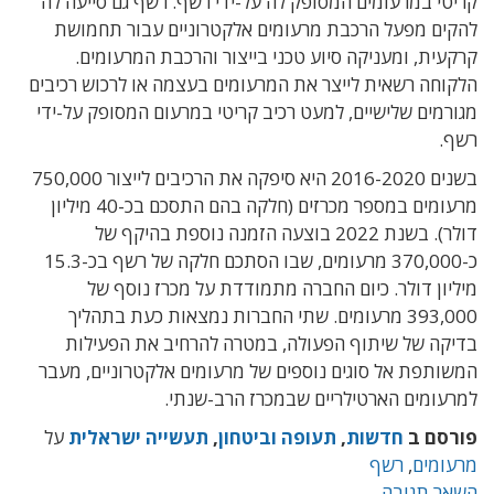
קריטי במרעומים המסופק לה על-ידי רשף. רשף גם סייעה לה
להקים מפעל הרכבת מרעומים אלקטרוניים עבור תחמושת
קרקעית, ומעניקה סיוע טכני בייצור והרכבת המרעומים.
הלקוחה רשאית לייצר את המרעומים בעצמה או לרכוש רכיבים
מגורמים שלישיים, למעט רכיב קריטי במרעום המסופק על-ידי
רשף.
בשנים 2016-2020 היא סיפקה את הרכיבים לייצור 750,000
מרעומים במספר מכרזים (חלקה בהם התסכם בכ-40 מיליון
דולר). בשנת 2022 בוצעה הזמנה נוספת בהיקף של
כ-370,000 מרעומים, שבו הסתכם חלקה של רשף בכ-15.3
מיליון דולר. כיום החברה מתמודדת על מכרז נוסף של
393,000 מרעומים. שתי החברות נמצאות כעת בתהליך
בדיקה של שיתוף הפעולה, במטרה להרחיב את הפעילות
המשותפת אל סוגים נוספים של מרעומים אלקטרוניים, מעבר
למרעומים הארטילריים שבמכרז הרב-שנתי.
פורסם ב
חדשות
,
תעופה וביטחון
,
תעשייה ישראלית
על
מרעומים
,
רשף
השאר תגובה