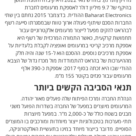
בהיקף של 9.7 מיליון דולר לאספקת מרעומים לחברת
Baharat Electronics ההודית. בדצמבר 2015 נחתם בין שתי
החברות הסכם שיתוף פעולה ארוך טווח שבמסגרתו סייעה רשף
לבהראט להקים מפעל לייצור מרעומים אלקטרוניים עבור
תחמושת קרקעית, כאשר התמורה המרכזית של רשף היא
אספקת מרכיב קריטי במרעומים ואופציה לקבלת בלעדיות על
אספקת מרכיבים נוספים. ההסכם הוא ל-15 שנה והיה חלק
מההיערכות של בהראט להתמודדות מול מכרז גדול של הצבא
ההודי שבו היא זכתה בסוף 2017: אספקת כ-390 אלף
מרעומים עבור פגזים בקוטר 155 מ”מ.
תנאי הסביבה הקשים ביותר
הנהלת החברה ומרכז הפיתוח שלה פועלים מאור יהודה.
המרעומים מיוצרים במפעל של החברה בשדרות הפועל משני
מבנים בשטח כולל של כ-2,000 מ"ר. במפעל מיוצרות
תתי-מערכות בטכנולוגיות ייצור מיוחדות ומורכבים בו המוצרים
הסופיים. מדובר בייצור מיוחד במינו בתעשיית האלקטרוניקה,