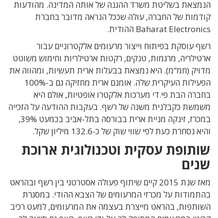
הנמצאת בשליטת משרד ההגנה של אותה המדינה. מהודעות
קודמות של החברה, עולה שככל הנראה מדובר בחברת
Baharat Electronics ההודית.
רשף עוסקת בפיתוח וייצור מרעומים אלקטרוניים עבור
ארטילריה, מרגמות, טנקים, רקטות ארטילריות וחימוש משוטט
מדויק (חמ”מ). היא נמצאת בבעלות ארית תעשיות, ומהווה את
הפעילות העיקרית שלה. אומנם ארית מחזיקה גם ב-100%
בחברה הבת פי.די מערכות אלקטרו אופטיות, אולם היא
משמשת כקבלנית משנה של רשף. בעקבות ההודעה על הזכייה
במכרז, זינקה מניית ארית בבורסה בתל-אביב בכמעט 39%,
והיא נסחרת כעת לפי שווי שוק של כ-132.6 מיליון שקל.
שותופת עסקית וטכנולוגית ארוכת
שנים
מאז שנת 2015 קיים שיתוף פעולה אסטרטגי בין רשף ובהראט
בהתמודות על מכרזי המרעומים של הצבא ההודי. במסגרת
השותפות, בהראט מייצרת בעצמה את המרעומים, למעט רכיב