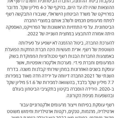
בעקבות ביטול ההזמנה, החברה הביטחונית תשלם לרשף את
ההוצאות שהיו לה עד היום, בהיקף של כ-4 מיליון שקל. מדובר
בפרוייקט של משרד הביטחון הישראלי, שעבורו התבקשה רשף
לפתח מרעומים חכמים ולשלב אותם במוצרי החברה
הביטחונית. על פי התחזיות הראשונות של הפרוייקט, האספקה
היתה אמורה להתבצע במחצית השנייה של 2022.
להערכת החברה, ביטול ההזמנה לא ישפיע על פעילותה
השוטפת של רשף. ארית תעשיות הינה חברת החזקות הפועלת
באמצעות החברות הבנות רשף טכנולוגיות הממוקדת בשוק
המרעומים וחברת פי.די. מערכות אלקטרו אופטיות, אשר
עוסקת בשנים האחרונות במתן שירותי קבלנות משנה. בדו"ח
השנתי של 2021 החברה דיווחה על ירידה חדה מאוד במכירות:
7.7 מיליון שקל בלבד, בהשוואה למכירות של 51.6 מיליון שקל
ב-2020. הירידה הוסברה בקיטון בתקציבי הביטחון בעולם
ובהשפעות מגיפת הקורונה.
רשף עוסקת בפיתוח וייצור מרעומים אלקטרוניים עבור
ארטילריה, מרגמות, טנקים, רקטות ארטילריות וחימוש משוטט
מדויק (חמ"מ). בחודש מאי 2022 היא קיבלה הזמנת המשך