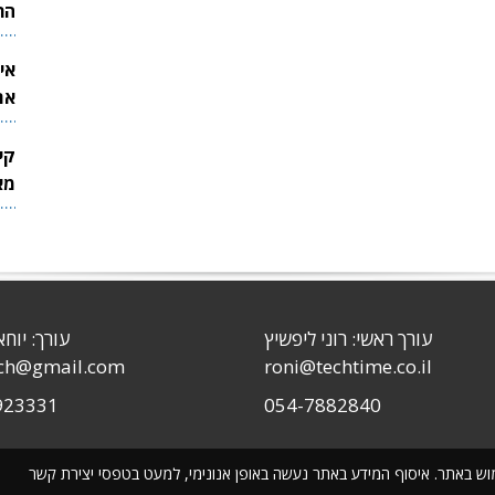
הר
אי
את
לש
קי
מאר
עורך ראשי: רוני ליפשיץ
עורך: יוחא
sch@gmail.com
roni@techtime.co.il
923331
054-7882840
שימוש באתר. איסוף המידע באתר נעשה באופן אנונימי, למעט בטפסי יצירת קשר