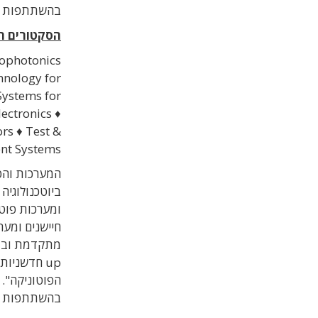
בהשתתפות 906 מציגים וכ-15,000 מבקרים מקצועיים.
הסקטורים הר
ophotonics
hnology for
Systems for
ectronics ♦
rs ♦ Test &
nt Systems
המערכות והטכ
ביוטכנולוגיה
ומערכות פוטו
חיישנים ומער
up חדשניו
הפוטוניקה".
בהשתתפות מו