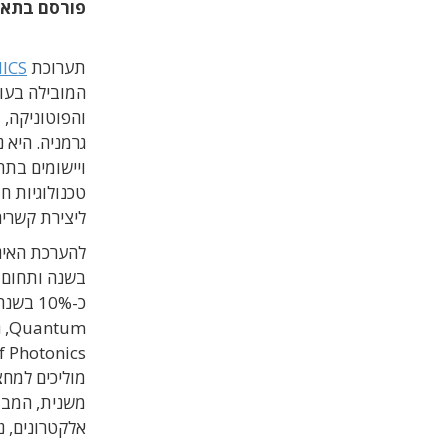
פורסם בתא
תערוכת
ICS
המובילה בעול
גרמניה. היא 
ויישומים בתח
טכנולוגיות ח
ליצירת קשרים
להערכת האיג
בשנה ותחום ר
כ
-10%
בשנה
Quantum, המוקדש לטכנולוגיות עיבוד קוונטיות.
f Photonics
מוליכים למח
משנית
, המבו
אלקטרונים
,
נ