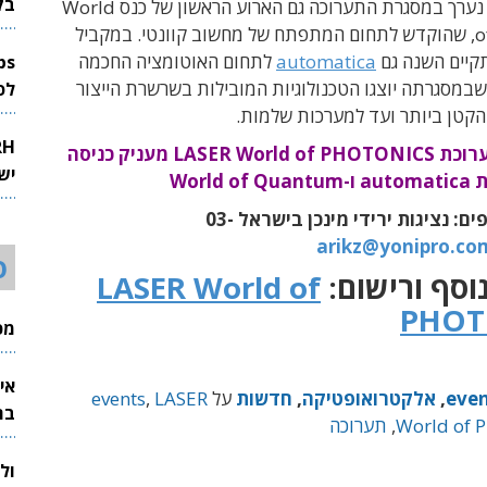
בק
בשנת 2022 נערך במסגרת התערוכה גם הארוע הראשון של כנס World
of Quantum, שהוקדש לתחום המתפתח של מחשוב קוונטי. במקביל
קיים השנה גם
automatica
לתחום האוטומציה החכמה
שבמסגרתה יוצגו הטכנולוגיות המובילות בשרשרת הייצור
לפיתוח 
הקטן ביותר ועד למערכות שלמות.
הכרטיס לתערוכת LASER World of PHOTONICS מעניק כניסה
יש
World 
לפרטים נוספים: נציגות ירידי מינכן בישראל 03-
arikz@yonipro.co
ס
וסף ורישום:
LASER World of
PHOT
מכי
אי
eve
,
אלקטרואופטיקה
,
חדשות
על
LASER
,
events
בת
World of
,
תערוכה
ול