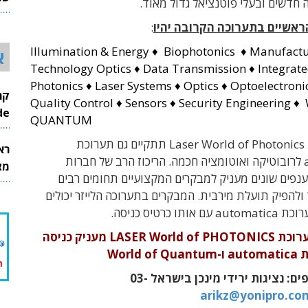
 חדשים ובעלי פוטנציאל גדול מאוד
.
26
ראשיים בתערוכה הקרובה יהיו
:
Illumination & Energy ♦ Biophotonics ♦ Manufact
א
Technology Optics ♦ Data Transmission ♦ Integrat
Photonics ♦ Laser Systems ♦ Optics ♦ Optoelectroni
Quality Control ♦ Sensors ♦ Security Engineering ♦
InMode
QUANTUM
Laser World of Photonics תתקיים גם
תערוכת
רא
לרובוטיקה ואוטומציה חכמה. הריכוז הרב של חברות
מצט
ענפים שונים מעניק למבקרים המקצועיים תחומים רבים
ולהפיק תועלת מירבית
.
המבקרים בתערוכה הלייזר יכולים
רוכת
automatica
עם אותו כרטיס כניסה
.
הכרטיס לתערוכת LASER World of PHOTONICS מעניק כניסה
World 
לפרטים נוספים: נציגות ירידי מינכן בישראל 03-
arikz@yonipro.co