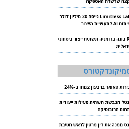
צה שרשרת האספקה
Limitless Labs גייסה 20 מיליון דולר
AI לתעשיית הייצור
RH בונה ברומניה תשתית ייצור ביטחוני
ראלית
מיקונדקטורס
רות טאואר ברבעון צמחו ב-24%
נטל מגבשת תשתית פעילות ייעודית
חום הרובוטיקה
נס ממנה את דין מרטין לראש חטיבת