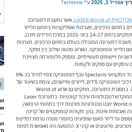
ריך
אפריל 3, 2025
ע"י
Techtime
LASER World of PHOTON
, אשר נחשבת לתערוכה
ם בתחום הרכיבים, מערכות ואפליקציות בתחום הלייזר
והפוטוניקה, תתקיים בימים 24-27 ביוני 2025 במרכז הירידים מינכן,
נחשבת ל
תערוכה המובילה בעולם בתחום הרכיבים
,
מערכות
ום הלייזר והפוטוניקה
.
הארוע מהווה שילוב בין מחקר
,
דשניות ויישומים תעשייתיים
,
ומספק פלטפורמה מצויינת
 עיסקיים עם ספקים ולקוחות
.
וד המקצועי
Spectaris
ענף הפוטוניקה צפוי לגדול בכ
-6%
כיבי הפוטוניקה (לדים
,
לייזרים וחיישנים), צומח בשיעור של
א
.
במסגרת התערוכה, מתקיים גם ארוע
World of
בתערוכת
Laser
World o
יוצגו טכנולוגיות פורצות דרך בתחומי הרפואה
,
צה ואבטחת איכות
. בהן:
מקורות קומפקטיים של קרינה
26
ססים על
לייזר פועם שפגיעתו בחומרי מטרה גורמת לפליטת
וו
ויטרונים
,
פרוטונים או קרני
X.
התופעה הזו מאפשרת לפתח