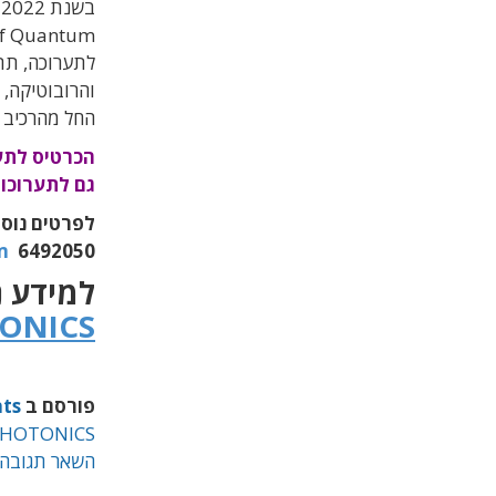
לתערוכה, תת
והרובוטיקה, 
החל מהרכיב 
גם לתערוכות automatica ו-of Quantum
m
6492050
למידע נ
ONICS
פורסם ב
nts
 PHOTONICS
השאר תגובה