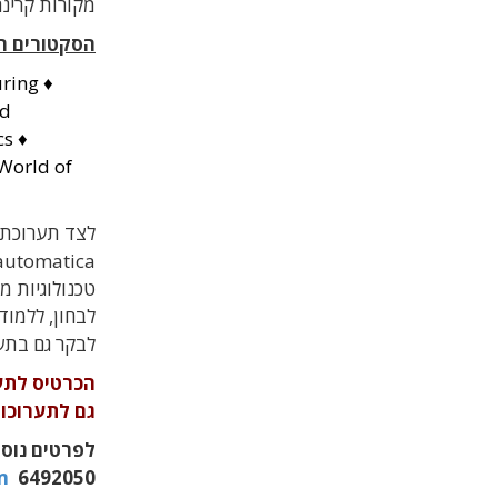
מקורות קרינה
הסקטורים ה
uring
♦
ed
cs ♦
 World of
לצד תערוכת
automatica
טכנולוגיות מ
לבחון
,
ללמוד 
לבקר גם בתע
גם לתערוכות automatica ו-of Quantum
m
6492050