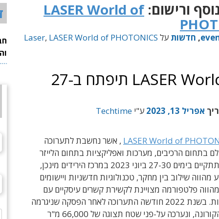
וסף ורישום:
LASER World of
ד
PHOT
eve
,
חדשות
על
LASER World of PHOTONICS
,
Laser
חב
וה
תערוכת LASER World of PHOTONICS תיפתח ב-27
ריך
אפריל 13, 2023
ע"י
Techtime
LASER World of PHOTON
, אשר נחשבת לתערוכה
ם בתחום הרכיבים, מערכות ואפליקציות בתחום הלייזר
והפוטוניקה, תתקיים בימים 27-30 ביוני 2023 במרכז הירידים מינכן,
ע מהווה שילוב בין מחקר, טכנולוגיות חדשניות ויישומים
מהווה פלטפורמה מצויינת לקשירת קשרים עיסקיים עם
ספקים ולקוחות. בשנת 2022 חודשה התערוכה לאחר הפסקה שניגרמה
עקב מגיפת הקורונה, ונערכה על-פני שטח תצוגה של 66,000 מ"ר