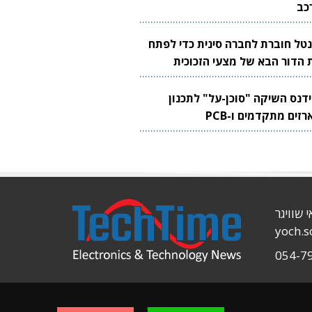
כב
נטל חוברת לחברה סינית כדי לפתח
 הדור הבא של מצעי הזכוכית
בבים
ידנס השיקה "סוכן-על" לתכנון
זים מתקדמים ו-PCB
י שוויגר
yoch.
054-7