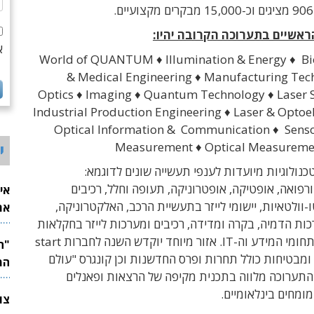
אשיים בתערוכה הקרובה יהיו:
א
World of QUANTUM ♦ Illumination & Energy ♦ Bi
& Medical Engineering ♦ Manufacturing Tec
Optics ♦ Imaging ♦ Quantum Technology ♦ Laser 
Industrial Production Engineering ♦ Laser & Optoel
Optical Information & Communication ♦ Senso
Measurement ♦ Optical Measureme
י
נולוגיות מיועדות לענפי תעשייה שונים לדוגמא:
 ורפואה, אופטיקה, אופטרוניקה, תעופה וחלל, רכיבים
אי
-וולטאיות, יישומי לייזר בתעשיית הרכב, האלקטרוניקה,
את
כות הדמיה, בקרה ומדידה, רכיבים ומערכות לייזר בחקלאות
לש
מתקדמת ובתחומי המידע וה-IT. אזור מיוחד יוקדש השנה לחברות start
ת ומבטיחות כולל תחרות ופרס החדשנות וכן קונגרס "עולם
המ
 התערוכה מלווה בתכנית מקיפה של הרצאות ופאנלים
מחים בינלאומיים.