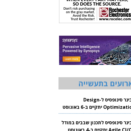
רועים בתעשייה
וובינר סינופסיס ל-Design
Optimization יתקיים ב-6 באוגוסט
20
בינר סינופסיס לתכנון שבבים במודל
Agile CI/CD יתקיים ב-4 באוגוסט