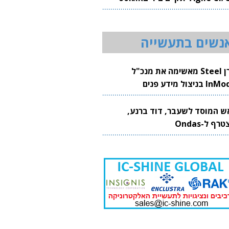
20
נשים בתעשייה
קרן Steel מאשימה את מנכ"ל
 בניצול מידע פנים
ש המוסד לשעבר, דוד ברנע,
רף ל-Ondas