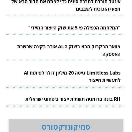
אינטל חוברת לחברה סינית כדי לפתח את הדור הבא של
מצעי הזכוכית לשבבים
"המלחמה הכפילה פי 5 את שוק הייצור המיידי"
צוואר הבקבוק הבא בשוק ה-AI אורב בקצה שרשרת
האספקה
Limitless Labs גייסה 20 מיליון דולר לפיתוח AI
לתעשיית הייצור
RH בונה ברומניה תשתית ייצור ביטחוני ישראלית
סמיקונדקטורס