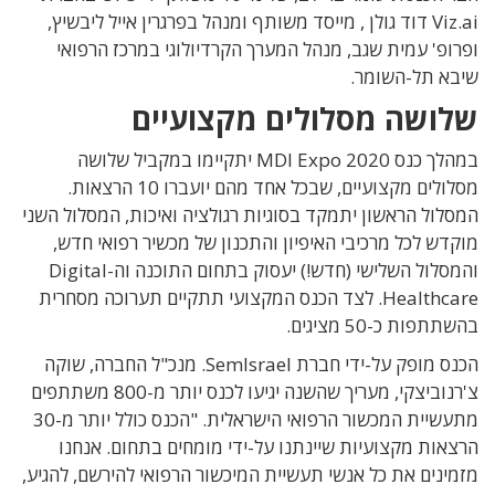
Viz.ai דוד גולן , מייסד משותף ומנהל בפרגרין אייל ליבשיץ,
ופרופ' עמית שגב, מנהל המערך הקרדיולוגי במרכז הרפואי
שיבא תל-השומר.
שלושה מסלולים מקצועיים
במהלך כנס MDI Expo 2020 יתקיימו במקביל שלושה
מסלולים מקצועיים, שבכל אחד מהם יועברו 10 הרצאות.
המסלול הראשון יתמקד בסוגיות רגולציה ואיכות, המסלול השני
מוקדש לכל מרכיבי האיפיון והתכנון של מכשיר רפואי חדש,
והמסלול השלישי (חדש!) יעסוק בתחום התוכנה וה-Digital
Healthcare. לצד הכנס המקצועי תתקיים תערוכה מסחרית
בהשתתפות כ-50 מציגים.
הכנס מופק על-ידי חברת SemIsrael. מנכ"ל החברה, שוקה
צ'רנוביצקי, מעריך שהשנה יגיעו לכנס יותר מ-800 משתתפים
מתעשיית המכשור הרפואי הישראלית. "הכנס כולל יותר מ-30
הרצאות מקצועיות שיינתנו על-ידי מומחים בתחום. אנחנו
מזמינים את כל אנשי תעשיית המיכשור הרפואי להירשם, להגיע,