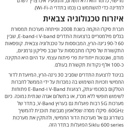
מרישוי, כלומר הוא ללא תשלום, והמפעיל אינו צריך לשלם
למדינה כדי להשתמש בו (כמו בתדרי ה-Wi-Fi).
איזרוח טכנולוגיה צבאית
חברת סיקלו הוקמה בשנת 2008 ופיתחה מערכות תמסורת
בגלים מילמטריים ברצועות התדרים V-band ו-E-band, שבין
60 ל-90 ג'יגה-הרץ, המבוססות על טכנולוגיה צבאית. קופסאות
התקשורת של סיקלו מתבססות על שבב סיליקון גרמניום,
מודם, ואנטנות ייחודיות פרי פיתוח עצמי. עד היום היא התקינה
כ-100 אלף נקודות תקשורת בעולם.
בניגוד לרצועת התדרים שסביב 30 גי'גה-הרץ, המיועדת לדור
החמישי וזכויות השימוש בה נמכרות על ידי הממשל לחברות
הטלקום בסכומי עתק, רצועות V-Band ו-E-Band פתוחות
לשימוש חופשי ללא מכרז, או בתשלום אגרה שנתית נמוכה. כיום
מערכות 5G רבות פועלות גם בערוץ V-Band, בתדר של
60GHz. סיקלו מסרה שפלאפון מגבשת תוכנית להמשיך
בשדרוג גם אל מערכות הדור החמישי, ולהתקין את מערכות
Siklu 600 series הפועלות בתדר הזה.