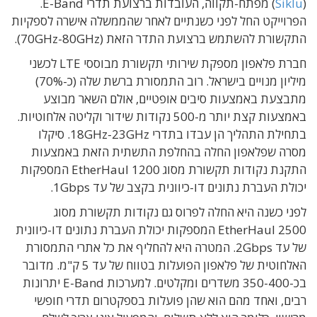
(
Siklu
) מפתח-תקווה, העובדות ברצועת תדרי E-Band.
הפרוייקט החל לפני כשנתיים לאחר שהממשלה אישרה לספקיות
התקשורת להשתמש ברצועת התדר הזאת (70GHz-80GHz).
חברת פלאפון מספקת שירותי תקשורת מבוססי LTE לכשני
מיליון מנויים בישראל. רוב התמסורת ברשת שלה (כ-70%)
מתבצעת באמצעות סיבים אופטיים, אולם השאר מבוצע
באמצעות קצת יותר מ-500 נקודות שידור וקליטה אלחוטיות.
בתחילת התהליך הן עבדו בתדרי 18GHz-23GHz. סיקלו
מסרה שפלאפון החלה בהחלפת התשתית הזאת באמצעות
התקנת נקודות תקשורת מסוג EtherHaul 1200 המספקות
יכולת העברת נתונים דו-כיוונית בקצב של עד 1Gbps.
לפני כשנה היא החלה לפרוס גם נקודות תקשורת מסוג
EtherHaul 2500 המספקות יכולת העברת נתונים דו-כיוונית
של עד 2Gbps. המטרה היא להחליף את כל אתרי התמסורת
האלחוטית של פלאפון הפועלות בטווח של עד 5 ק"מ. מדובר
בכ-350-400 משדרים ומקלטים. למערכות E-Band יתרונות
רבים, ואחד מהם הוא שהן פועלות בספקטרום תדרי חופשי