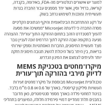
למוצר יש אישורים רגולטוריים מה-FDA, באירופה, בקנדה,
קוריאה, ברזיל וסין, אשר יחד מסמנים עבור החברה בגרות
תעשייתית ומוכנות לשימוש נרחב בשוק.
על רקע ההתרחבות הבינלאומית והיקף הנתונים הקליניים
מסרה החברה כי לדעתה MicronJet “ממשיכה את מסעה
להפוך לסטנדרט הזהב בתחום ההזרקה התוך־עורית”. ההצהרה
מגיעה בתקופה שבה הזרקה לתוך הדרמיס זוכה לעניין גובר
מצד תעשיית החיסונים, החברות האסתטיות וספקי שירותי
בריאות, בין היתר בשל היכולת להשיג תגובה חיסונית חזקה
יותר ולעיתים לצמצם את המינון הנדרש.
מיקרו־מחטים בטכניקת MEMS
לדיוק מירבי בהזרקה תוך־עורית
טכנולוגיית MicronJet מבוססת על מיקרו־מחטים זעירות
העשויות סיליקון קריסטלי, באורך של 0.6 או 0.8 מ״מ בלבד.
בניגוד למחטי פלדה באורך מספר סנטימטרים, כאן מדובר
במבנים תלת־ממדיים דמויי פירמידה חלולה, המיוצרים בתהליכי