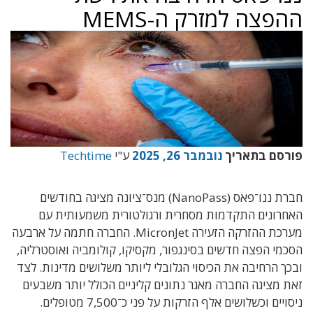
ההפצה למזרק ה-MEMS
פורסם בתאריך
נובמבר 26, 2025
ע"י
Techtime
חברת ננו־פאס (NanoPass) מנס־ציונה מציגה בחודשים
האחרונים התקדמות מסחרית ורגולטורית משמעותית עם
מערכת ההזרקה הזעירה MicronJet. החברה חתמה על ארבעה
הסכמי הפצה חדשים בסינגפור, מקסיקו, קולומביה ואוסטרליה,
ובכך הרחיבה את הכיסוי הגלובלי ליותר משלושים מדינות. לצד
זאת מציגה החברה מאגר נתונים קליניים הכולל יותר משבעים
ניסויים וכשלושים אלף הזרקות על פני כ־7,500 מטופלים.