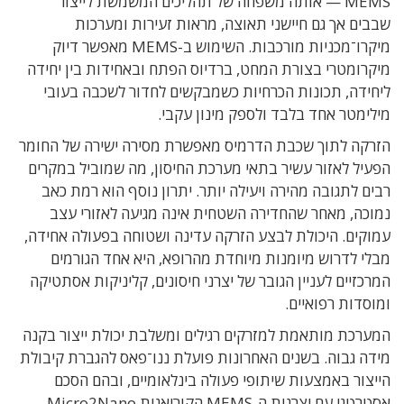
MEMS — אותה משפחה של תהליכים המשמשת לייצור
שבבים אך גם חיישני תאוצה, מראות זעירות ומערכות
מיקרו־מכניות מורכבות. השימוש ב-MEMS מאפשר דיוק
מיקרומטרי בצורת המחט, ברדיוס הפתח ובאחידות בין יחידה
ליחידה, תכונות הכרחיות כשמבקשים לחדור לשכבה בעובי
מילימטר אחד בלבד ולספק מינון עקבי.
הזרקה לתוך שכבת הדרמיס מאפשרת מסירה ישירה של החומר
הפעיל לאזור עשיר בתאי מערכת החיסון, מה שמוביל במקרים
רבים לתגובה מהירה ויעילה יותר. יתרון נוסף הוא רמת כאב
נמוכה, מאחר שהחדירה השטחית אינה מגיעה לאזורי עצב
עמוקים. היכולת לבצע הזרקה עדינה ושטוחה בפעולה אחידה,
מבלי לדרוש מיומנות מיוחדת מהרופא, היא אחד הגורמים
המרכזיים לעניין הגובר של יצרני חיסונים, קליניקות אסתטיקה
ומוסדות רפואיים.
המערכת מותאמת למזרקים רגילים ומשלבת יכולת ייצור בקנה
מידה גבוה. בשנים האחרונות פועלת ננו־פאס להגברת קיבולת
הייצור באמצעות שיתופי פעולה בינלאומיים, ובהם הסכם
אסטרטגי עם יצרנית ה-MEMS הקוריאנית Micro2Nano