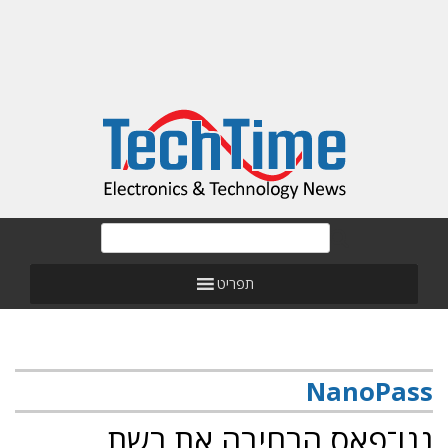
תפריט
NanoPass
ננו־פאס הרחיבה את רשת