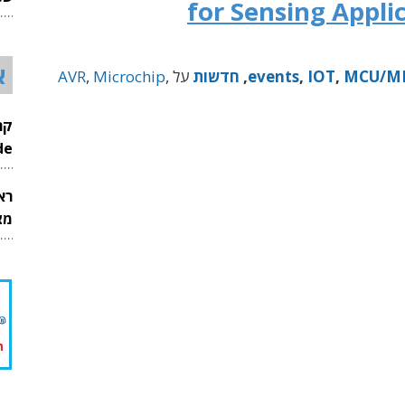
for Sensing Appli
26
א
MCU/M
,
IOT
,
events
,
חדשות
על
,
Microchip
,
AVR
InMode
רא
מצט