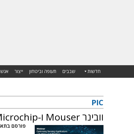
חדשות
שבבים
תעופה וביטחון
ייצור
אנשי
PIC
וובינר Mouser ו-Microchip למיקרו-בקרים PIC ו-AVR
פורסם בתא