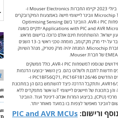
ביום ג', ה-11 ביולי 2023 יקיימו החברות Mouser Electronics ו-
Microchip Technology וובינר ליישומי חישה באמצעות המיקרובקרים
(MCU) ממשפחות PIC ו-AVR. הוובינר בשם Optimising Sensing
Applications with PIC and AVR Microcontrollers יתקיים בשעה
לפי שעון ישראל. ההשתתפות חינם אולם כרוכה ברישום מראש.
ההדרכה תועבר על-ידי מרק מק'קומב, מומחה טכני ראשי ב-13 השנים
האחרונות בחברת Microchip. המנחה יהיה מרק פטריק, מנהל השיווק
הוובינר יציג חידושים שנוספו למשפחות PIC ו-AVR, כולל ממשקים
כים חדשות לתכנת ולשלוט בהם. בין השאר יבוצעו הדגמות
א
על-גבי הרכיבים החדשים PIC18F56Q71, PIC16F18126/46 ו-
AVR16/32DD28/32, ותתקבל הדרכה כיצד להשתמש בהם הן במתכונת
שליטה ובקרה והן בתכונת של חיישנים ליישומי IoT אשר מתפקדים ללא
צורך במעבד מרכזי (CPU), בביצוע המרות אנלוג-דיגיטל ועוד. הוובינר
26
ום לוובינר מאפשר לצפות בו במועד מאוחר יותר.
וו
וסף ורישום:
PIC and AVR MCUs