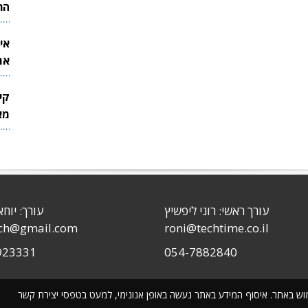
הר
אי
את
לש
קי
מאר
עורך ראשי: רוני ליפשיץ
עורך: יוחא
sch@gmail.com
roni@techtime.co.il
923331
054-7882840
שימוש באתר. איסוף המידע באתר נעשה באופן אנונימי, למעט בטפסי יצירת קשר