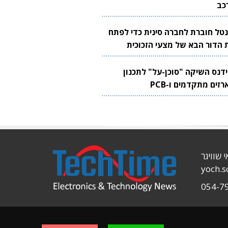
כב
נטל חוברת לחברה סינית כדי לפתח
 הדור הבא של מצעי הזכוכית
בבים
ידנס השיקה "סוכן-על" לתכנון
זים מתקדמים ו-PCB
י שוויגר
yoch.
054-7