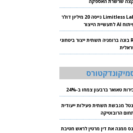
צה שרשרת האספקה
Limitless Labs גייסה 20 מיליון דולר
AI לתעשיית הייצור
RH בונה ברומניה תשתית ייצור ביטחוני
ראלית
מיקונדקטורס
רות טאואר ברבעון צמחו ב-24%
נטל מגבשת תשתית פעילות ייעודית
חום הרובוטיקה
נס ממנה את דין מרטין לראש חטיבת