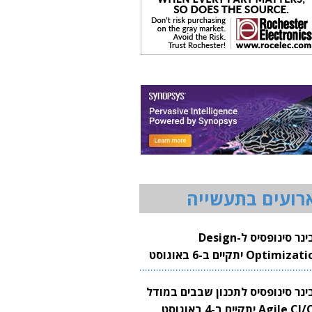
רועים בתעשייה
וובינר סינופסיס ל-Design
Optimization יתקיים ב-6 באוגוסט
20
בינר סינופסיס לתכנון שבבים במודל
Agile CI/CD יתקיים ב-4 באוגוסט