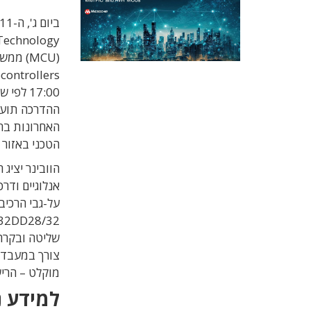
17:00 
הטכני באזור EMEA של חברת Mouser.
אנלוגיים ודר
מוקלט – הריש
למידע נ