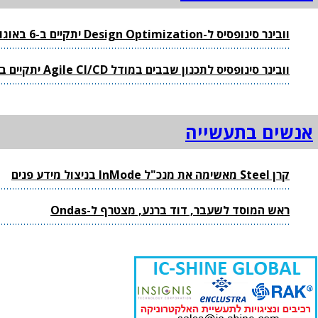
וובינר סינופסיס ל-Design Optimization יתקיים ב-6 באוגוסט 2026
וובינר סינופסיס לתכנון שבבים במודל Agile CI/CD יתקיים ב-4 באוגוסט 2026
אנשים בתעשייה
קרן Steel מאשימה את מנכ"ל InMode בניצול מידע פנים
ראש המוסד לשעבר, דוד ברנע, מצטרף ל-Ondas