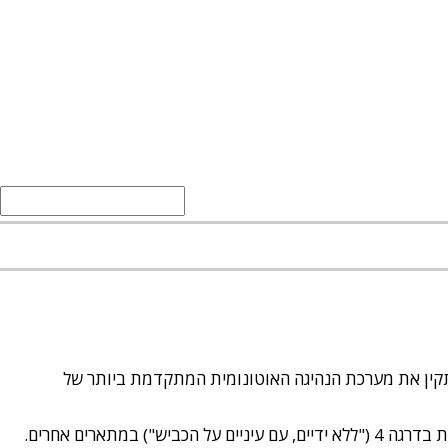
י (Mobileye) הכריזה על זכיית תכנון נוספת בתחום הנהיגה האוטונומית. יצרנית הרכב השבדית פולסטאר (Polestar) תתקין את מערכת הנהיגה האוטונומית המתקדמת ביותר של
מערכת Chauffeur תקנה ל-Polestar 4 יכולות נהיגה אוטונומית מלאה ("ללא עיניים, ללא ידיים") בכבישים בין עירוניים, ונהיגה אוטונומית בדרגה 4 ("ללא ידיים, עם עיניים על הכביש") במתארים אחרים.