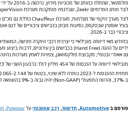
לצד מותג הפרימיום Zeekr, שבדגמיו מותקנות מערכת SuperVision ובעתיד הוא צפוי לאמץ גם את Chauffeur.
ציבורי כבר ב-2026.
ידיים על ההגה (Hand Free) בכבישים בין עירוניים, לרבות ביצוע פעולות כמו מעבר בין נתיבים וחנייה אוטונומית.
גם אאודי ובנטלי, מקבוצת פולקסוואגן, צפויות לאמץ מערכות נהיגה
מובילאיי דיווחה על הכנסות של 454 מיליון דולר ברבעון השני של 2023, ירידה קלה של 1% בהשוואה לרבעון המקביל ב-2022. ההפסד הנקי גדל פי 3, ל-27 מיליון דולר.
ב-37%, והרווח התפעולי (Non-GAAP) יהיה גבוה ב-9% בהשוואה לתחזית הקודמת. מאז תחילת השנה עלתה מנייתה של מובילאיי בנסד"ק ב-24.4% לשווי שוק של 139 מיליארד דולר.
פורסם ב
Automotive
,
חדשות
,
רכב אוטונומי
על
Polestar
,
מו