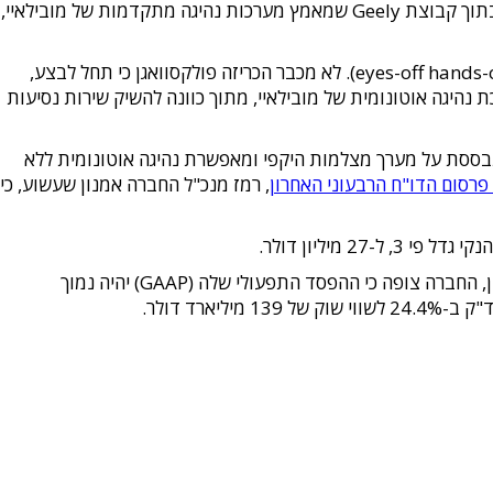
פולסטאר, שהחלה כמותג של מכוניות מירוץ, נרכשה ב-2016 על ידי וולוו, שבעצמה משתייכת לקבוצת Geely הסינית. זהו המותג השני בתוך קבוצת Geely שמאמץ מערכות נהיגה מתקדמות של מובילאיי,
לצד מערך היקפי של מצלמות, מערכת Chauffeur כוללת גם מכ"ם ו-LiDAR, ואינה מחייבת את הנהג לאחוז בהגה ולהביט אל הכביש (eyes-off hands-off). לא מכבר הכריזה פולקסוואגן כי תחל לבצע,
ישים ציבוריים של דגם אוטונומי של המיקרו-בוס החשמלי של החברה, ID Buzz, המצויד במערכת נהיגה אוטונומית של מובילאיי, מתוך כוונה להשיק שירות נסיעות
ה מובילאיי כי יצרנית רכבי היוקרה פורשה, המשתייכת לקבוצה, תתקין בדגמיה את מערכת הנהיגה SuperVision, המתבססת על מערך מצלמות היקפי ומאפשרת נהיגה אוטונומית ללא
פרסום הדו"ח הרבעוני האחרון
, רמז מנכ"ל החברה אמנון שעשוע, כי
תחזית ההכנסות ל-2023 נותרה ללא שינוי, בטווח של 2.065-2.144 מיליארד דולר. עם זאת, על רקע צפי להיקף הוצאות נמוך מהמתוכנן, החברה צופה כי ההפסד התפעולי שלה (GAAP) יהיה נמוך