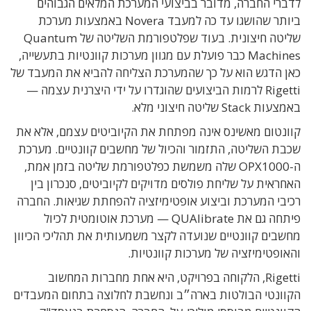
לדברי החברה, מדובר בביצועי המערכת המלאים הגבוהים
ביותר שהושגו עד כה למעבד Novera באמצעות מערכת
שליטה חיצונית. בעוד שפלטפורמת השליטה של Quantum
Machines כבר פועלת עם מגוון מערכות קוונטיות בתעשייה,
כאן הדגש הוא על כך שהמערכת הצליחה להביא את המעבד של
Rigetti לרמות הביצועים שהוגדרו על ידי היצרנית עצמה —
באמצעות Stack שליטה חיצוני מלא.
קוונטום מאשינס אינה מפתחת את הקיוביטים עצמם, אלא את
שכבת השליטה, התזמור והכיול של מחשבים קוונטיים. מערכת
ה-OPX1000 שלה משמשת כפלטפורמת שליטה בזמן אמת,
האחראית על שליחת פולסים מדויקים לקיוביטים, סנכרון בין
רכיבי המערכת וביצוע אופטימיזציה להפחתת שגיאות. החברה
פיתחה גם את QUAlibrate — מערכת אוטומטית לכיול
מחשבים קוונטיים שנועדה לקצר משמעותית את תהליכי הכיוון
והאופטימיזציה של מערכות קוונטיות.
Rigetti, הלקוחה בפרויקט, היא אחת מחברות המחשוב
הקוונטי הבולטות בארה״ב ונחשבת לחלוצה בתחום המעבדים