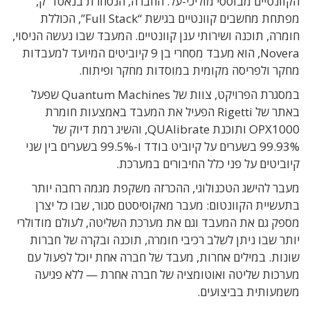
הקוונטיים מבוססי מוליכי-על. החברה, הנסחרת בנאסד"ק,
מפתחת מחשבים קוונטיים בגישת “Full Stack”, הכוללת
חומרה, תוכנה ושירותי ענן קוונטיים. המעבד שבו נעשה הניסוי,
Novera, הוא מעבד מסחרי בן 9 קיוביטים המיועד למעבדות
מחקר ולפריסה מקומית במוסדות מחקר ופיתוח.
במסגרת הפרויקט, צוות של Quantum Machines שפעל
באתר של Rigetti הפעיל את המעבד באמצעות חומרת
OPX1000 ותוכנת QUAlibrate, והשיג רמת דיוק של
99.93% בשערים על קיוביט בודד ו-99.5% בשערים בין שני
קיוביטים על פני כלל החיבורים במערכת.
מעבר להישג הטכנולוגי, ההכרזה משקפת מגמה רחבה יותר
בתעשיית הקוונטום: מעבר מאקוסיסטם סגור, שבו כל יצרן
מספק גם את המעבד וגם את מערכת השליטה, לעולם מודולרי
יותר שבו ניתן לשלב רכיבי חומרה, תוכנה ובקרה של חברות
שונות. במילים אחרות, מעבד של חברה אחת יוכל לפעול עם
מערכות שליטה ואוטומציה של חברה אחרת — ללא פגיעה
משמעותית בביצועים.