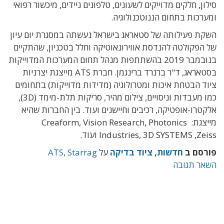
סילון, חלקים מדוייקים לשעונים, טלפונים ניידים, מיכשור רפואי
ומערכות בתחום הננוטכנולוגיה.
השקת פעילותה של סטאראג בישראל נעשתה במסגרת יום עיון
של הפקולטה להנדסת אווירונאוטיקה וחלל בטכניון, שהתקיים
בנובמבר 2019 בהשתתפות מנהל תחום המערכות המדוייקות
בסטאראג, ד"ר ברנרד ברינגמן. חברת ATS מייצגת יצרניות
ציוד הבטחת איכות ומטרולוגיה (מדידות מדוייקות) בתחומים
כמו מעבדות וניסויים, צילום מהיר, סריקות תלת-מימד (3D),
אלקטרו-אופטיקה, רכיבים וחיישנים ועוד. בין החברות שהיא
מייצגת: Creaform, Vision Research, Photonics
Industries, 3D SYSTEMS ,Zeiss ועוד.
פורסם ב
חדשות
,
ציוד בדיקה
על
Starrag
,
ATS
השאר תגובה