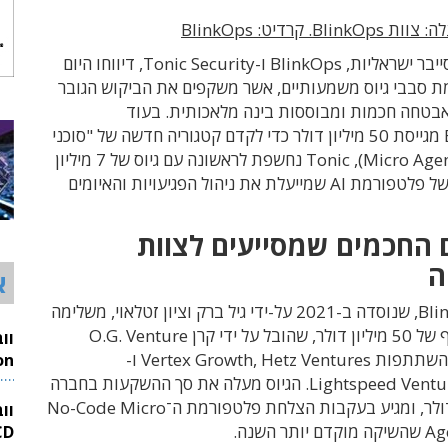
B. קרדיט: BlinkOps
שתי חברות סייבר ישראליות, BlinkOps ו-Tonic Security, דיווחו היום
ת סבבי גיוס משמעותיים, אשר משקפים את הביקוש הגובר
 אבטחה חכמות ומבוססות בינה מלאכותית. בעוד
ש־BlinkOps מגייסת 50 מיליון דולר כדי לקדם קטגוריה חדשה של "סוכני
אבטחה" (Micro Agents), Tonic נחשפת לראשונה עם גיוס של 7 מיליון
דולר ופיתוח של פלטפורמת AI שמייעלת את ניהול הפגיעויות והאיומים
 החכמים שמסייעים לצוות
ה
א
חברת BlinkOps, שנוסדה ב-2021 על-ידי גיל ברק וציון זטלאוי, משלימה
סבב B בהיקף של 50 מיליון דולר, שהובל על ידי קרן O.G. Venture
Partners ובהשתתפות Vertex Growth, Hetz Ventures ו-
26
Lightspeed Venture Partners. הגיוס מעלה את סך ההשקעות בחברה
ל־90 מיליון דולר, ומגיע בעקבות הצלחת פלטפורמת ה־No-Code Micro
וו
ר השנה.