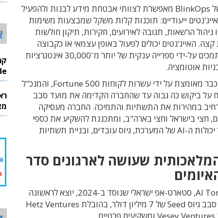
26
הטכנולוגיה של BlinkOps מאפשרת לצוותי אבטחת מידע לבנות ולהפעיל
ייג'נטים ייעודיים: תוכנות קלות משקל שמבצעות משימות
א
ניהול הרשאות, תגובה לאירועים, חקירות, תיקון חולשות
 קצה. האייג'נטים יכולים לפעול באופן עצמאי או כקבוצה
מתואמת, ונתמכים על-ידי ספרייה ענקית של יותר מ־30,000 אינטגרציות
InMode
הפלטפורמה כבר מאומצת על ידי עשרות לקוחות Fortune 500, והמנכ"ל
וח על ביקוש כה גבוה עד שהחברה הקדימה את מועד סבב
רא
מצט
הרחיב במהירות את התשתיות והתמיכה. החברה מעסיקה
עובדים, חצי בישראל וחצי בארה"ב, ומתכננת להשקיע את כספי
הגיוס בשיפור יכולות ה-AI של המערכת, גיוס עובדים, ובניית תשתיות
מלאכותית שעושה לארגונים סדר
איומים
AI Tonic Security, סטארט-אפ ישראלי שנוסד ב-2024, יוצא לראשונה
מהצללים עם סבב גיוס Seed של 7 מיליון דולר, בהובלת Hetz Ventures
ם.