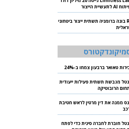
Limitless Labs גייסה 20 מיליון דולר
AI לתעשיית הייצור
RH בונה ברומניה תשתית ייצור ביטחוני
ראלית
מיקונדקטורס
רות טאואר ברבעון צמחו ב-24%
נטל מגבשת תשתית פעילות ייעודית
חום הרובוטיקה
נס ממנה את דין מרטין לראש חטיבת
כב
נטל חוברת לחברה סינית כדי לפתח