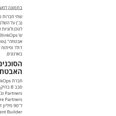
בתמונה למעלה: צוות linkOps
(ב') על השלמ
לטכנולוגיות
בארגונים.
הסוכנים
האבטח
Agent Builder שהשיקה מוקדם יות