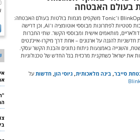
 בעולם האבטחה
א
הגיוסים של BlinkOps ו־Tonic משקפים מגמות בולטות בעולם האבטחה:
מעבר ממערכות סטטיות לפתרונות מבוססי אוטומציה ו־AI, וכן דרישה
ולאריים, מותאמים אישית ומבוססי הקשר. שתי החברות
 חדשניות להגנה על ארגונים – אחת דרך מיקרו-אייג’נטים
טח, והשנייה באמצעות ניתוח נתונים והבנת הקשר עסקי.
י
ת את ישראל כשחקנית מרכזית בגל החדש של טכנולוגיות
אי
חת סייבר
,
בינה מלאכותית
,
גיוסי הון
,
חדשות
על
את
Blin
לש
המ
בק