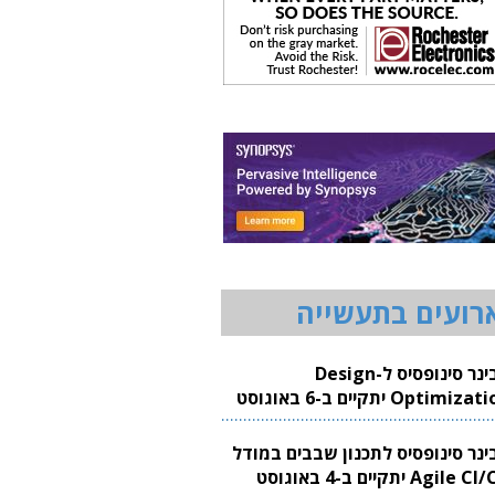
רועים בתעשייה
וובינר סינופסיס ל-Design
Optimization יתקיים ב-6 באוגוסט
20
בינר סינופסיס לתכנון שבבים במודל
Agile CI/CD יתקיים ב-4 באוגוסט