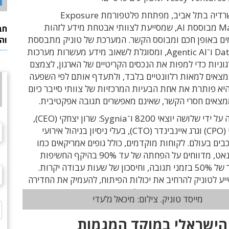
ד
החברה, שמשרדיה בתל אביב, מפתחת פלטפורמת Exposure
Management מבוססת AI, שמסייעת לצוותי אבטחת מידע לזהות
חב
ים באופן חכם ומבוסס הקשר. המערכת של טוניק מתבססת
וה
על Data Fabric ו־Agentic AI, ומסוגלת לשאוב מידע מעשרות מערכות
גוניות כדי למפות את הנכסים הקריטיים של הארגון, לצמצם
צאים למאות רלוונטיים בלבד, ולתעדף אותם לפי השפעה
יא פותרת את אחת הבעיות המרכזיות של צוותי סייבר כיום
מצאים חסרי הקשר, שאינם מאפשרים תגובה אפקטיבית.
החברה נוסדה על ידי שלושה יוצאי 8200 ו־Sygnia: שרון יצחקי (CEO),
דוד ורשבסקי (CPO) וגרג איינבינדר (CTO), בעלי ניסיון בניהול אירועי
בים בעולם. לקוחות מוקדמים, כולל גופים אמריקאים כמו
הבנק של הסנאט, מדווחים על הפחתה של עד 90% בהיקף החשיפות
לטיפול, קיצור של 50% בזמני תגובה, וחיסכון של שעות עבודה יקרות.
ע לטוניק להרחיב את יכולות הפיתוח, להעמיק את החדירה
שותפויות אסטרטגיות עם לקוחות אנטרפרייז.
מייסד טוניק. צילום: מיכאל גלעדי
הישראלי במוקד המגמות