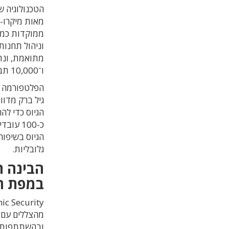
מאות מיקרו-א
ממוקדות כמו 
וניהול תחנות
ו־10,000 תבניות אוטומציה.
גיל ברק מדו
הגיוס כדי ל
כ-100 
גלובליות.
הבינה ה
במפת ה
ובהשתתפות Vesey Ventures ומשקיעים פרטיי