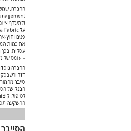
ולתעדף איומ
פנים וחוץ-אר
את כמות הממ
עסקית. בכך ה
– עומס של מ
סייבר מהמורכ
ההשקעה תסיי
לשוק ולהקים 
הסייבר 