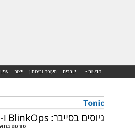
חדשות
שבבים
תעופה וביטחון
ייצור
אנשי
Tonic
גיוסים בסייבר: BlinkOps ו-Tonic מגייסות 57 מיליון דולר
פורסם בתא