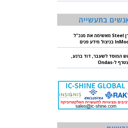
20
נשים בתעשייה
קרן Steel מאשימה את מנכ"ל
 בניצול מידע פנים
ש המוסד לשעבר, דוד ברנע,
רף ל-Ondas