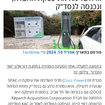
ונכנסה לנסד"ק
פורסם בתאריך
אפריל 10, 2024
ע"י
Techtime
בתמונה למעלה: אתר הטעינה המהירה בתחנת דור אלון "אור
הזכרון". צילום: זוז
חברת זוז (
Zooz Power
) מלוד השלימה את עיסקת ה-SPAC
שנועדה להצילה, והיא נסחרת כרגע גם בנסד"ק (תחת הסימול
ZOOZ) וגם בבורסה של תל אביב. במסגרת העיסקה היא
התמזגה עם חברת Keyarch Acquisition Corporation
הרשומה באיי קיימן. העיסקה הושלמה לאחר ש-KAC השלימה