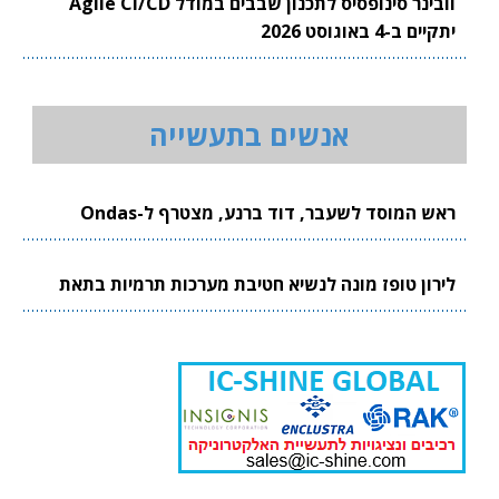
וובינר סינופסיס לתכנון שבבים במודל Agile CI/CD
יתקיים ב-4 באוגוסט 2026
אנשים בתעשייה
ראש המוסד לשעבר, דוד ברנע, מצטרף ל-Ondas
לירון טופז מונה לנשיא חטיבת מערכות תרמיות בתאת