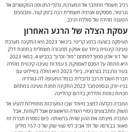
רכיב חשמלי מתחבר אל המערכת, גלגלי התנופה המקושרים אל
גנרטור, מספקים אנרגיה חשמלית רבה בזמן קצר, ומבצעים
הטענה מהירה של סוללת הרכב.
עסקת הצלה של הרגע האחרון
העיסקה בוצעה ברגע קריטי: בינואר 2023 היא התקינה מערכת
טעינה קינטית ביחד עם אפקון תחבורה חשמלית בתחנת דלק
של דור אלון סמוך למתחם "מול-זכרון" בכביש 4. במאי 2023
היא חתמה על הסכם לאספקת 5 עמדות טעינה קינטית מהירה
בעיר הרנברג בגרמניה, ביולי 2023 היא החלה בפיילוט עם
חברת השכרת רכב גלובלית בנמל התעופה לה-גוורדיה
בניו-יורק ובספטמבר 2023 התקינה תחנת טעינה במתחם
חנויות נוחות ותדלוק בדרום קרוליינה.
החברה נקלעה למצב מיוחד שבו המערכות מתחילות להגיע אל
השוק ומתבצעים ניסויי השדה הראשונים אצל לקוחות, אבל
החברה מיצתה את ההון שהיה ברשותה. כיום נסחרת חברת זוז
פאוור בבורסה של תל אביב לפי שווי שוק של כ-157 מיליון