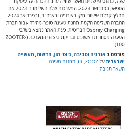
שקל, כמעט פי שניים מאשר שווייה ערב ההכרזה על עיסקת
הספאק בפברואר 2024. המערכות שלה השלימו ב-2023 את
תהליך קבלת אישורי תקן באירופה ובארה"ב, ובפברואר 2024
החברה השלימה הקמת תחנת טעינה סופר-מהירה עבור חברת
Osprey Charging הבריטית. כעת האתר נמצא בשלבי
הפעלה מסחרית ראשונים ובדיקת ביצועי המערכת (ZOOTER-
100).
פורסם ב
אנרגיה וסביבה
,
גיוסי הון
,
חדשות
,
תעשייה
ישראלית
על
ZOOZ
,
זוז
,
תחנות טעינה
השאר תגובה