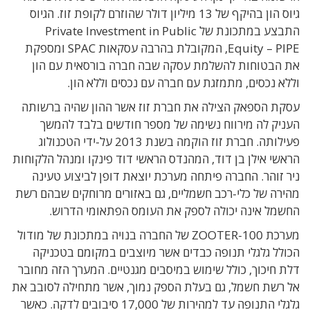
גיוס הון בהיקף של 13 מיליון דולר שהוזרם לקופת זוז. הגיוס
התבצע במתכונת של Private Investment in Public
Equity – PIPE, המקובלת בהרבה עסקאות SPAC ומספקת
את הבטוחות להשלמת עסקה שבה חברה בורסאית עם הון
וללא נכסים, מתמזגת עם חברה עם נכסים וללא הון.
עסקת הספאק הצילה את חברת זוז אשר ההון שהיה ברשותה
העניק לה מירווח נשימה של מספר חודשים בלבד להמשך
פעילותה. חברת זוז הוקמה בשנת 2013 על-ידי הטכנולוג
הראשי אילן בן דוד, המהנדס הראשי דוד פינקו ומנהל הלקוחות
ניר זוהר. החברה פיתחה מערכת יוצאת דופן לביצוע טעינה
מהירה של כלי-רכב חשמליים, גם באזורים מרוחקים שבהם רשת
החשמל אינה יכולה לספק את העומס הפתאומי הדרוש.
מערכת ZOOTER-100 של החברה בנויה במתכונת של מודול
הכולל גלגלי תנופה כבדים אשר מיוצבים במקומם בטכניקה
דלת חיכוך, כולל שימוש במיסבים מגנטיים. המערך הזה מחובר
אל רשת חשמל, גם בעלת הספק נמוך, אשר מתחילה לסובב את
גלגלי התנופה עד למהירות של 17,000 סיבובים לדקה. כאשר