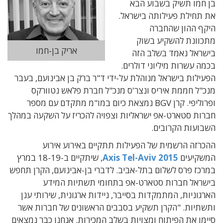
בן חמו תשיק בשבוע הבא
את תחילת פעילותה בישראל.
היקף ההון שהחברה
מתכוונת להשקיע בשוק
אריק בן-חמו
בישראל נאמד בשלב הזה
בכמה עשרות מיליוני דולרים.
הפעילות בישראל מנוהלת על-ידי ד"ר ברק בן אבינועם, בעבר
מנכ"ל חממת איריס ונצר'ס מנכ"ל חברת פלאש נטוורקס
ופרוליפי. קרן BGV נמצאת כיום במו"מ מתקדם עם מספר
חברות סטארט-אפ ישראליות וצפויה להכריז על השקעה במהלך
השבועות הקרובים.
ההכרזה הרשמית של הפעילות תתקיים באירוע אירוע
המשקיעים
Axis Tel-Aviv 2015
, שיתקיים ב-18-19 במרץ
במרכז פרס לשלום בתל-אביב. לדברי בן-אבינועם, הקרן תחפש
בישראל חברות סטארט-אפ בתחומי תשתיות המידע
הארגוניות, המתמקדות בסייבר, ניידות ארגונית, שירותי ענן
ותשתיות. "הקרן תשקיע בסבבים הראשונים של חברות אשר
סיימו את הפיתוח ומצויות בשלב המכירות. אנחנו כבר נמצאים