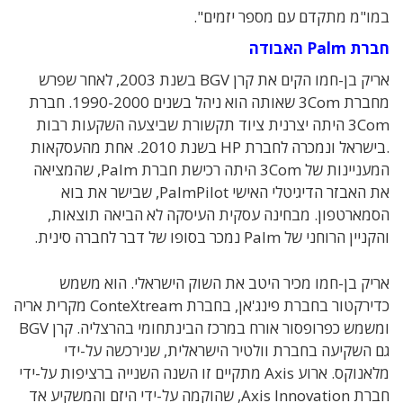
במו"מ מתקדם עם מספר יזמים".
חברת Palm האבודה
אריק בן-חמו הקים את קרן BGV בשנת 2003, לאחר שפרש
מחברת 3Com שאותה הוא ניהל בשנים 1990-2000. חברת
3Com היתה יצרנית ציוד תקשורת שביצעה השקעות רבות
.בישראל ונמכרה לחברת HP בשנת 2010. אחת מהעסקאות
המעניינות של 3Com היתה רכישת חברת Palm, שהמציאה
את האבזר הדיגיטלי האישי PalmPilot, שבישר את בוא
הסמארטפון. מבחינה עסקית העיסקה לא הביאה תוצאות,
והקניין הרוחני של Palm נמכר בסופו של דבר לחברה סינית.
אריק בן-חמו מכיר היטב את השוק הישראלי. הוא משמש
כדירקטור בחברת פינג'אן, בחברת ConteXtream מקרית אריה
ומשמש כפרופסור אורח במרכז הבינתחומי בהרצליה. קרן BGV
גם השקיעה בחברת וולטיר הישראלית, שנירכשה על-ידי
מלאנוקס. ארוע Axis מתקיים זו השנה השנייה ברציפות על-ידי
חברת Axis Innovation, שהוקמה על-ידי היזם והמשקיע אד