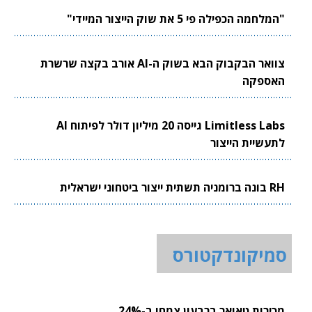
"המלחמה הכפילה פי 5 את שוק הייצור המיידי"
צוואר הבקבוק הבא בשוק ה-AI אורב בקצה שרשרת
האספקה
Limitless Labs גייסה 20 מיליון דולר לפיתוח AI
לתעשיית הייצור
RH בונה ברומניה תשתית ייצור ביטחוני ישראלית
סמיקונדקטורס
מכירות טאואר ברבעון צמחו ב-24%